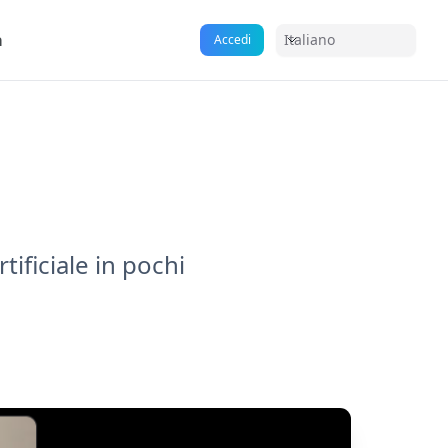
a
Italiano
Accedi
tificiale in pochi