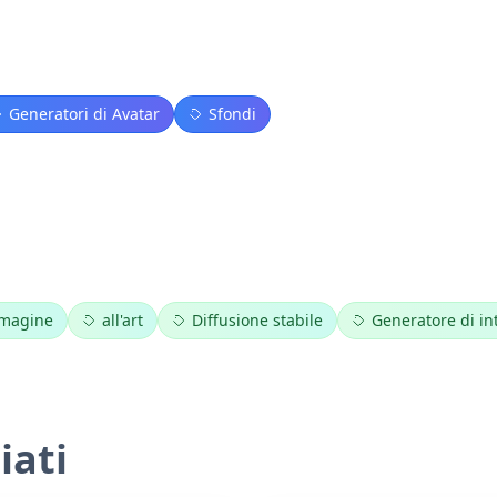
Generatori di Avatar
Sfondi
mmagine
all'art
Diffusione stabile
Generatore di int
iati