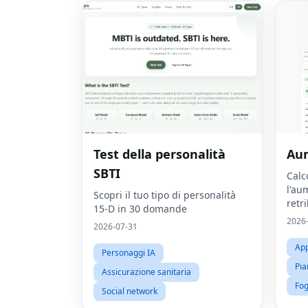
Test della personalità
Aum
SBTI
Calc
l'au
Scopri il tuo tipo di personalità
retr
15-D in 30 domande
la c
2026
2026-07-31
App
Personaggi IA
Pia
Assicurazione sanitaria
Fog
Social network