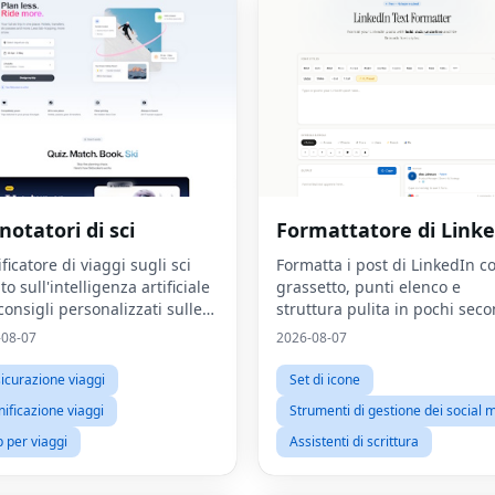
notatori di sci
Formattatore di Link
ficatore di viaggi sugli sci
Formatta i post di LinkedIn c
o sull'intelligenza artificiale
grassetto, punti elenco e
consigli personalizzati sulle
struttura pulita in pochi seco
lità e generatore di pacchetti
-08-07
2026-08-07
ligenti.
icurazione viaggi
Set di icone
nificazione viaggi
Strumenti di gestione dei social 
 per viaggi
Assistenti di scrittura