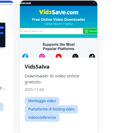
VidsSalva
Downloader di video online
Fac
gratuito
e
2025-11-04
Twit
Montaggio video
Lin
ion
Piattaforme di hosting video
Pint
Videoconferenze
Sna