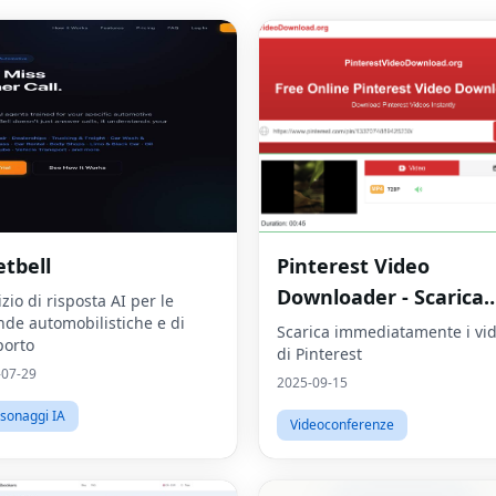
etbell
Pinterest Video
Downloader - Scarica
izio di risposta AI per le
nde automobilistiche e di
video HD online
Scarica immediatamente i vi
porto
di Pinterest
-07-29
2025-09-15
sonaggi IA
Videoconferenze