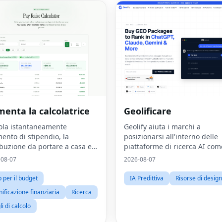
enta la calcolatrice
Geolificare
ola istantaneamente
Geolify aiuta i marchi a
mento di stipendio, la
posizionarsi all'interno delle
ibuzione da portare a casa e
piattaforme di ricerca AI com
rescita del reddito reale
ChatGPT, Gemini, Claude e
-08-07
2026-08-07
Perplexity attraverso la
Generative Engine Optimizat
 per il budget
IA Predittiva
Risorse di design
(GEO).
nificazione finanziaria
Ricerca
li di calcolo