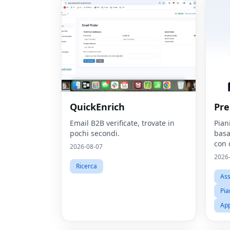
QuickEnrich
Pre
Email B2B verificate, trovate in
Piani
pochi secondi.
basat
con 
2026-08-07
loca
2026
intel
Ricerca
Ass
Pia
App