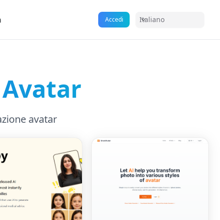
a
Italiano
Accedi
 Avatar
azione avatar