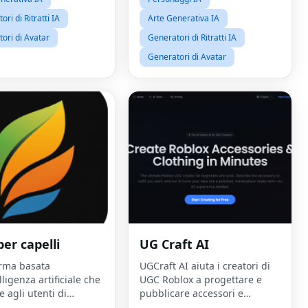
virtuali, è il tuo hu
ri di Ritratti IA
Arte Generativa IA
ori di Avatar
Generatori di Ritratti IA
Generatori di Avatar
 per capelli
UG Craft AI
orma basata
UGCraft AI aiuta i creatori di
elligenza artificiale che
UGC Roblox a progettare e
 agli utenti di
pubblicare accessori e
 virtualmente diverse
abbigliamento UGC unici in