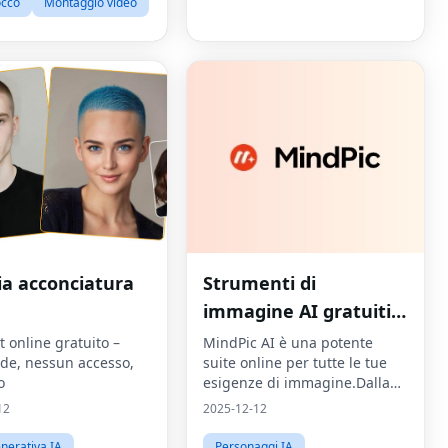
occo
Montaggio video
a acconciatura
Strumenti di
immagine AI gratuiti
online
 online gratuito –
MindPic AI è una potente
de, nessun accesso,
suite online per tutte le tue
o
esigenze di immagine.Dalla
generazione di opere d'arte
12
2025-12-12
con testo al miglioramento
delle foto e alla prova di abiti
nerativa IA
Personaggi IA