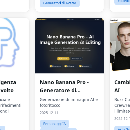
Fotorit
Generatori di Avatar
ligenza
Nano Banana Pro -
Cambi
 volto
Generatore di
AI
immagini AI
iciale
Generazione di immagini AI e
Buzz Cut
 rifacimenti
fotoritocco
Crew/Fa
condi
illimitat
2025-12-11
2025-12-
Personaggi IA
ar
Arte Ge