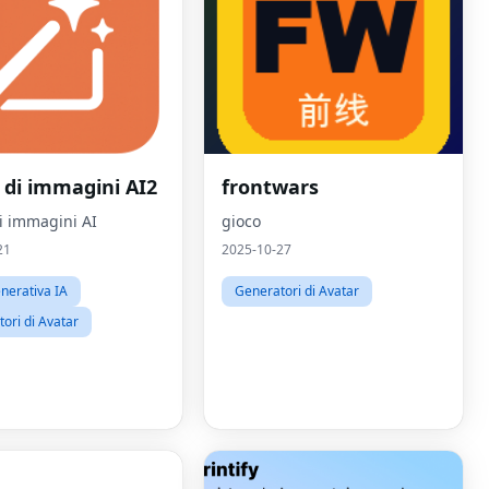
 di immagini AI2
frontwars
di immagini AI
gioco
21
2025-10-27
nerativa IA
Generatori di Avatar
ori di Avatar