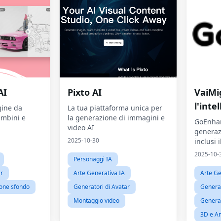
AI
Pixto AI
VaiMi
l'inte
gine da
La tua piattaforma unica per
ambini e
la generazione di immagini e
GoEnhan
video AI
generaz
2025-10-30
inclusi 
immagini
2025-10-
Personaggi IA
video e 
ar
Arte Generativa IA
Arte Ge
ione sfondo
Generatori di Avatar
Generato
Montaggio video
Generat
3D e A