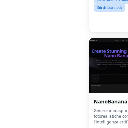
Siti di foto stock
NanoBanana
Genera immagini
fotorealistiche co
l'intelligenza artif
pochi secondi.