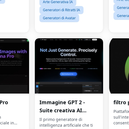
Arte Generativa IA
Generato
Generatori di Ritratti IA
Generat
Generatori di Avatar
Pro
Immagine GPT 2 -
filtro
Suite creativa AI
Piattaf
n
sull'int
professionale
Il primo generatore di
iciale in
consente
intelligenza artificiale che ti
provare