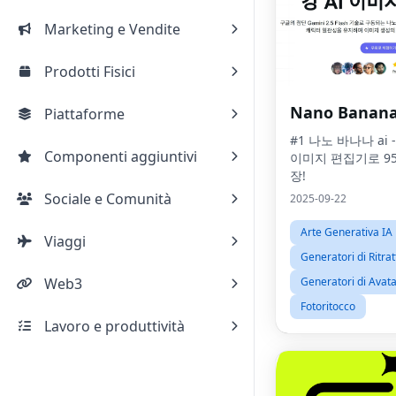
Marketing e Vendite
Prodotti Fisici
Nano Banan
Piattaforme
#1 나노 바나나 ai
Componenti aggiuntivi
이미지 편집기로 9
장!
Sociale e Comunità
2025-09-22
Arte Generativa IA
Viaggi
Generatori di Ritrat
Web3
Generatori di Avat
Fotoritocco
Lavoro e produttività