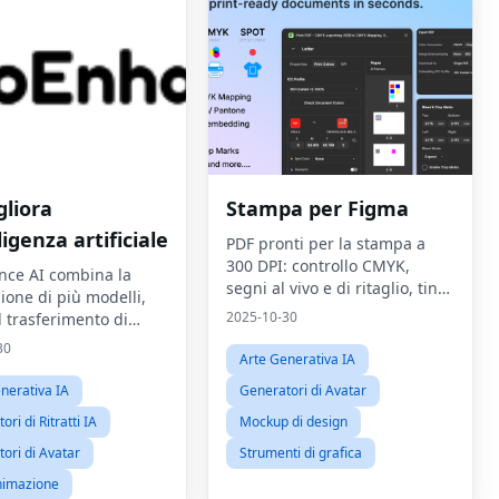
gliora
Stampa per Figma
lligenza artificiale
PDF pronti per la stampa a
300 DPI: controllo CMYK,
ce AI combina la
segni al vivo e di ritaglio, tinte
ione di più modelli,
piatte/Pantone, sovrastampa
2025-10-30
il trasferimento di
 in video, di testo in
30
Arte Generativa IA
di stile
nerativa IA
Generatori di Avatar
ri di Ritratti IA
Mockup di design
ori di Avatar
Strumenti di grafica
nimazione