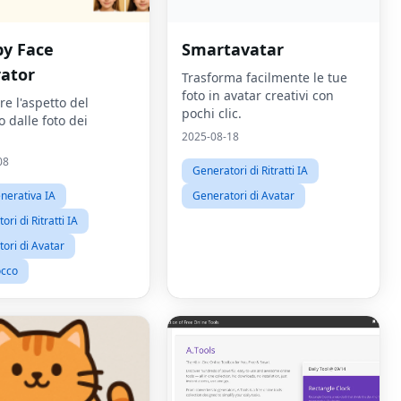
by Face
Smartavatar
ator
Trasforma facilmente le tue
foto in avatar creativi con
e l'aspetto del
pochi clic.
 dalle foto dei
2025-08-18
08
Generatori di Ritratti IA
nerativa IA
Generatori di Avatar
ri di Ritratti IA
ori di Avatar
occo