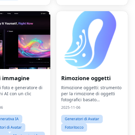
ti immagine
Rimozione oggetti
i foto e generatore di
Rimozione oggetti: strumento
i AI con un clic
per la rimozione di oggetti
fotografici basato
sull'intelligenza artificiale
06
2025-11-06
nerativa IA
Generatori di Avatar
ori di Avatar
Fotoritocco