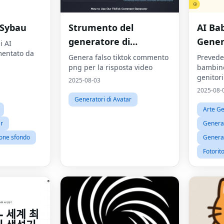
 Sybau
Strumento del
AI Ba
generatore di
Gener
i AI
mentato da
commenti tiktok
Genera falso tiktok commento
Preveder
png per la risposta video
bambino
genitori
2025-08-03
2025-08-
Generatori di Avatar
Arte Ge
ar
Generato
ione sfondo
Generat
Fotorit