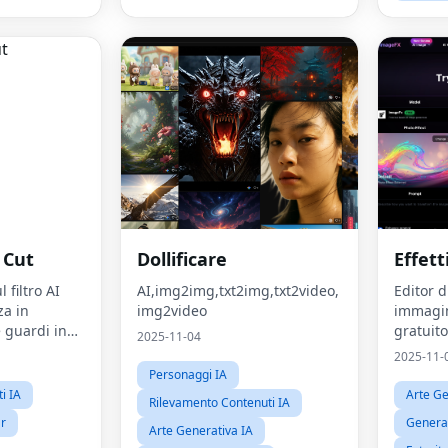
 Cut
Dollificare
Effet
 filtro AI
AI,img2img,txt2img,txt2video,
Editor d
za in
img2video
immagin
 guardi in
gratuito
2025-11-04
2025-11-
Personaggi IA
ti IA
Arte Ge
Rilevamento Contenuti IA
ar
Generat
Arte Generativa IA