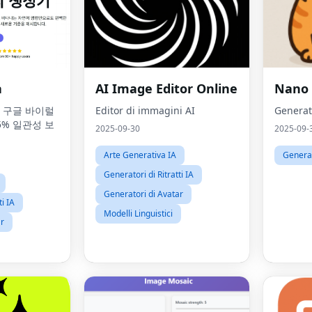
a
AI Image Editor Online
Nano 
 - 구글 바이럴
Editor di immagini AI
Generat
5% 일관성 보
2025-09-30
2025-09-
Arte Generativa IA
Generat
Generatori di Ritratti IA
Generatori di Avatar
ti IA
Modelli Linguistici
ar