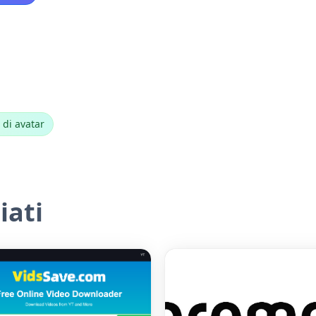
 di avatar
iati