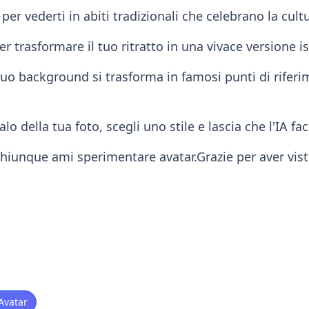
 per vederti in abiti tradizionali che celebrano la cult
per trasformare il tuo ritratto in una vivace versione i
il tuo background si trasforma in famosi punti di rifer
lo della tua foto, scegli uno stile e lascia che l'IA fa
chiunque ami sperimentare avatar.Grazie per aver vist
Avatar