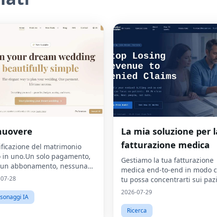
muovere
La mia soluzione per l
fatturazione medica
ificazione del matrimonio
o in uno.Un solo pagamento,
Gestiamo la tua fatturazione
sun abbonamento, nessuna
medica end-to-end in modo 
ita di dati.
-07-28
tu possa concentrarti sui paz
2026-07-29
sonaggi IA
Ricerca