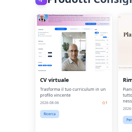
CV virtuale
Ri
Trasforma il tuo curriculum in un
Pian
profilo vincente
tutt
nes
2026-08-06
1
vend
2026
Ricerca
Per