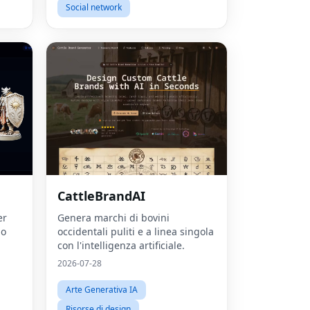
Social network
CattleBrandAI
er
Genera marchi di bovini
Fac
lo
occidentali puliti e a linea singola
con l'intelligenza artificiale.
Twit
2026-07-28
Lin
Arte Generativa IA
Pint
Risorse di design