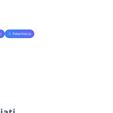
i
Fotoritocco
iati