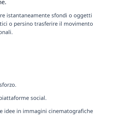
he.
overe istantaneamente sfondi o oggetti
stici o persino trasferire il movimento
onali.
sforzo.
piattaforme social.
tue idee in immagini cinematografiche