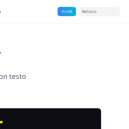
a
Italiano
Accedi
r
con testo