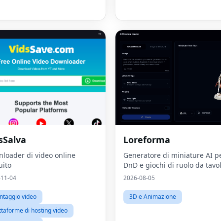
sSalva
Loreforma
loader di video online
Generatore di miniature AI p
uito
DnD e giochi di ruolo da tavo
-11-04
2026-08-05
taggio video
3D e Animazione
ttaforme di hosting video