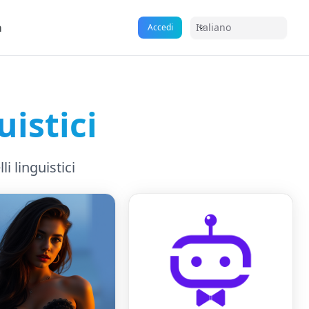
a
Italiano
Accedi
uistici
i linguistici