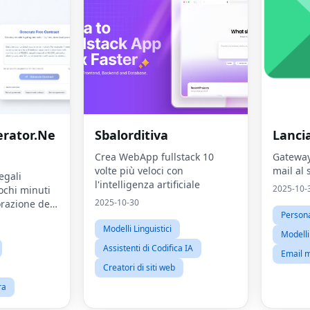
rator.Ne
Sbalorditiva
Lanci
Crea WebApp fullstack 10
Gateway
volte più veloci con
mail al 
egali
l'intelligenza artificiale
2025-10-
ochi minuti
2025-10-30
orazione del
Persona
le basata
Modelli Linguistici
tificiale
Modelli 
Assistenti di Codifica IA
Email 
Creatori di siti web
ra