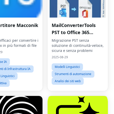
rtitore Macconik
MailConverterTools
PST to Office 365
Migration Strumento
fficaci per convertire i
Migrazione PST senza
x in più formati di file
soluzione di continuità-veloce,
sicura e senza problemi
29
2025-08-29
se IA
Modelli Linguistici
ti di Infrastruttura IA
Strumenti di automazione
Linguistici
Analisi dei siti web
ttiva