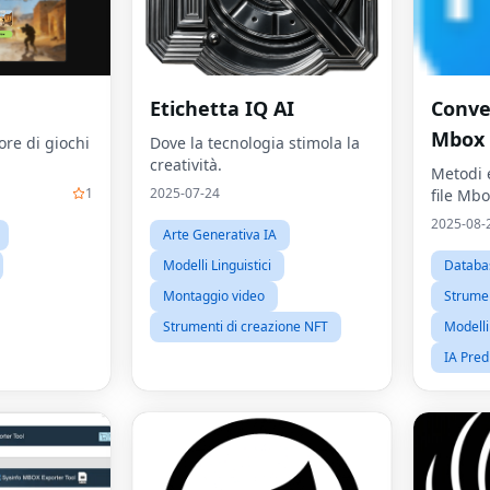
Etichetta IQ AI
Conve
Mbox
ore di giochi
Dove la tecnologia stimola la
creatività.
Metodi e
1
2025-07-24
file Mbo
2025-08-
Arte Generativa IA
Modelli Linguistici
Databa
Montaggio video
Strumen
Strumenti di creazione NFT
Modelli 
IA Predi