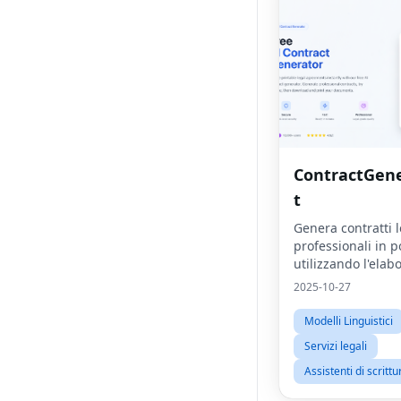
ContractGene
t
Genera contratti l
professionali in p
utilizzando l'elab
linguaggio natura
2025-10-27
sull'intelligenza ar
Modelli Linguistici
Servizi legali
Assistenti di scrittu