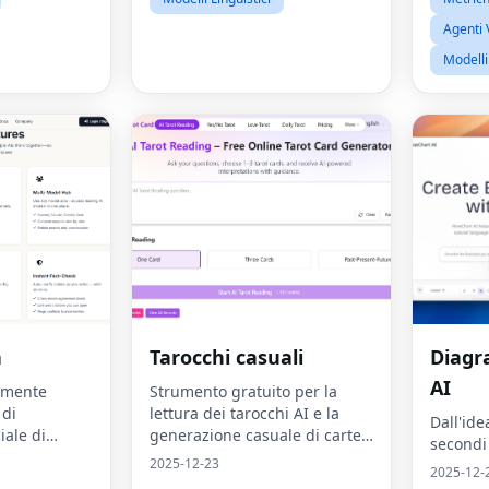
Agenti 
Modelli 
a
Tarocchi casuali
Diagr
AI
almente
Strumento gratuito per la
 di
lettura dei tarocchi AI e la
Dall'ide
iale di
generazione casuale di carte
secondi
aborare per
dei tarocchi
2025-12-23
2025-12-
nsieme.