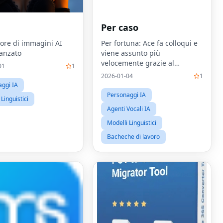
Per caso
ore di immagini AI
Per fortuna: Ace fa colloqui e
anzato
viene assunto più
velocemente grazie al
01
1
feedback dell'intelligenza
2026-01-04
1
artificiale
ggi IA
Personaggi IA
Linguistici
Agenti Vocali IA
Modelli Linguistici
Bacheche di lavoro