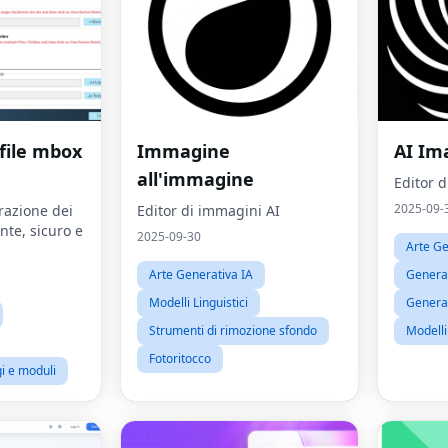
file mbox
Immagine
AI Im
all'immagine
Editor 
2025-09-
razione dei
Editor di immagini AI
ente, sicuro e
2025-09-30
Arte Ge
Arte Generativa IA
Generato
Modelli Linguistici
Generat
Strumenti di rimozione sfondo
Modelli 
Fotoritocco
i e moduli