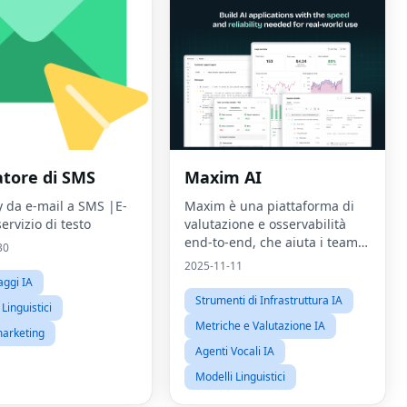
atore di SMS
Maxim AI
 da e-mail a SMS |E-
Maxim è una piattaforma di
servizio di testo
valutazione e osservabilità
end-to-end, che aiuta i team a
30
distribuire i propri agenti IA
2025-11-11
in modo affidabile e >5 volte
ggi IA
più veloce!
Strumenti di Infrastruttura IA
Linguistici
Metriche e Valutazione IA
marketing
Agenti Vocali IA
Modelli Linguistici