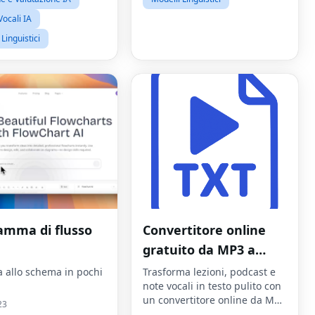
Vocali IA
Linguistici
amma di flusso
Convertitore online
gratuito da MP3 a
testo
a allo schema in pochi
Trasforma lezioni, podcast e
note vocali in testo pulito con
un convertitore online da MP3
23
a testo basato sull'intelligenza