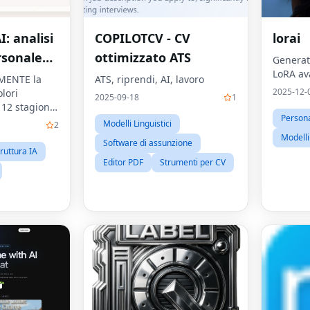
: analisi
COPILOTCV - CV
lorai
rsonale
ottimizzato ATS
Generat
LoRA av
nza
MENTE la
ATS, riprendi, AI, lavoro
2025-12-
olori
atuita
2025-09-18
1
 12 stagioni
Persona
.Nessuna
Modelli Linguistici
2
iesta!
Modelli 
Software di assunzione
ruttura IA
Editor PDF
Strumenti per CV