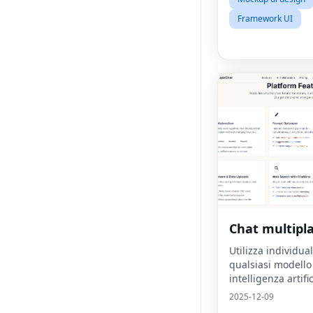
Framework UI
Chat multipl
Utilizza individu
qualsiasi modello
intelligenza artific
punta o falli coll
2025-12-09
creare risposte i