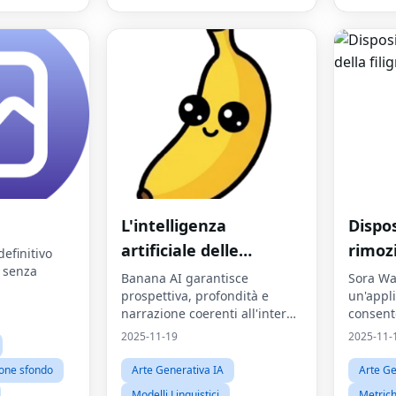
L'intelligenza
Dispos
artificiale delle
rimoz
definitivo
à senza
banane
filigr
Banana AI garantisce
Sora Wa
prospettiva, profondità e
un'appl
narrazione coerenti all'interno
consente
di ogni composizione tramite
rimuover
2025-11-19
2025-11-
Banana AI Photo Editor basato
generat
su Nano Banana.
la tecno
ione sfondo
Arte Generativa IA
Arte Ge
Modelli Linguistici
Metrich