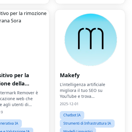
itivo per la
Makefy
ione della
L'intelligenza artificiale
migliora il tuo SEO su
ana Sora
termark Remover è
YouTube e trova
icazione web che
immediatamente il B-roll
2025-12-01
 agli utenti di
perfetto
e filigrane dai video
19
Chatbot IA
i da Sora utilizzando
logia AI.
nerativa IA
Strumenti di Infrastruttura IA
e e Valutazione IA
Modelli Linguistici