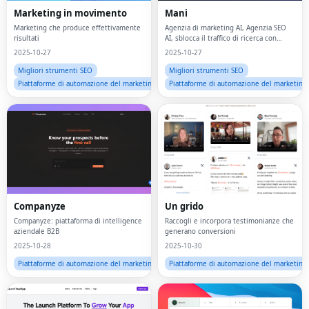
Marketing in movimento
Mani
Marketing che produce effettivamente
Agenzia di marketing AI, Agenzia SEO
risultati
AI, sblocca il traffico di ricerca con
l'intelligenza artificiale
2025-10-27
2025-10-27
Migliori strumenti SEO
Migliori strumenti SEO
Piattaforme di automazione del marketing
Piattaforme di automazione del marketing
Companyze
Un grido
Companyze: piattaforma di intelligence
Raccogli e incorpora testimonianze che
aziendale B2B
generano conversioni
2025-10-28
2025-10-30
Piattaforme di automazione del marketing
Piattaforme di automazione del marketing