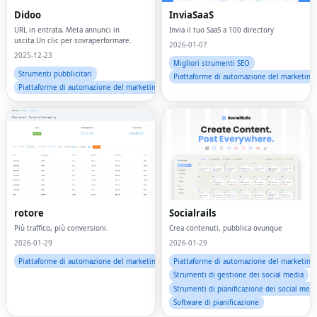
Didoo
InviaSaaS
URL in entrata, Meta annunci in
Invia il tuo SaaS a 100 directory
uscita.Un clic per sovraperformare.
2026-01-07
2025-12-23
Migliori strumenti SEO
Strumenti pubblicitari
Piattaforme di automazione del marketing
Piattaforme di automazione del marketing
rotore
Socialrails
Fac
Più traffico, più conversioni.
Crea contenuti, pubblica ovunque
Twi
2026-01-29
2026-01-29
Piattaforme di automazione del marketing
Piattaforme di automazione del marketing
Lin
Strumenti di gestione dei social media
Strumenti di pianificazione dei social medi
Pin
Software di pianificazione