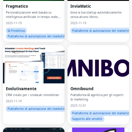
Fragmatico
InviaMatic
Personalizzazione web basata su
Invia la tua startup automaticamente
intelligenza artificiale in tempo reale,
senza alcuno sforzo.
controllata dal professionista del
2025-11-19
2025-11-19
marketing.
IA Predittiva
Piattaforme di automazione del marketing
Piattaforme di automazione del marketing
Evolutivamente
Omnibound
CRM creato per i sindacati immobiliari
Piattaforma AI agentica per gli esperti
di marketing
2025-11-19
2025-12-01
Piattaforme di automazione del marketing
Piattaforme di automazione del marketing
Supporto alle vendite