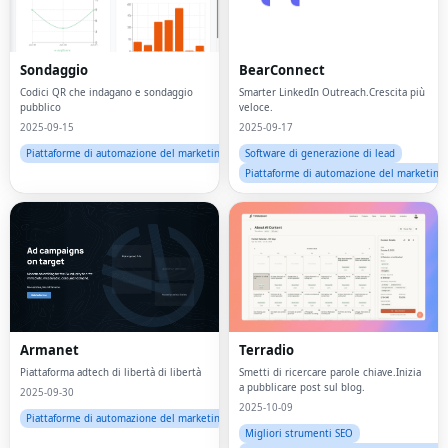
Sondaggio
BearConnect
Codici QR che indagano e sondaggio
Smarter LinkedIn Outreach.Crescita più
pubblico
veloce.
2025-09-15
2025-09-17
Piattaforme di automazione del marketing
Software di generazione di lead
Piattaforme di automazione del marketing
Armanet
Terradio
Piattaforma adtech di libertà di libertà
Smetti di ricercare parole chiave.Inizia
a pubblicare post sul blog.
2025-09-30
2025-10-09
Piattaforme di automazione del marketing
Migliori strumenti SEO