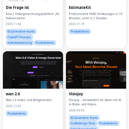
Die Frage ist
EstimateKit
Sora 2 Videogenerierungsplattform |KI-
Professionelle HVAC-Schätzungen in 10
Videoersteller
Minuten, nicht in 2 Stunden
2025-11-04
2025-11-19
KI-Generative Kunst
Produktdemo
ChatGPT-Prompts
Videobearbeitung
Produktdemo
wan 2.6
Visiojoy
Wan 2.6 Video- und Bildgenerator
Visiojoy – Verwandeln Sie Ideen mit KI
in Bilder und Videos
2025-12-01
2026-03-05
Produktdemo
KI-Generative Kunst
Grafikdesign-Tools
Produktdemo