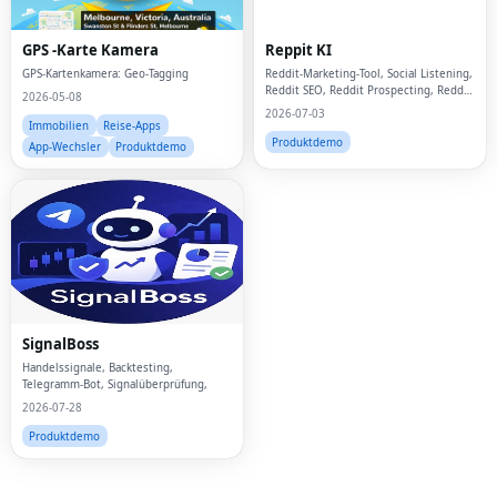
GPS -Karte Kamera
Reppit KI
GPS-Kartenkamera: Geo-Tagging
Reddit-Marketing-Tool, Social Listening,
Reddit SEO, Reddit Prospecting, Reddit
2026-05-08
Outreach, Reddit Marketing, B2B SaaS,
2026-07-03
AI Reply
Immobilien
Reise-Apps
Produktdemo
App-Wechsler
Produktdemo
Fac
Twi
Lin
SignalBoss
Pin
Handelssignale, Backtesting,
Telegramm-Bot, Signalüberprüfung,
2026-07-28
Sna
Produktdemo
Wh
Tel