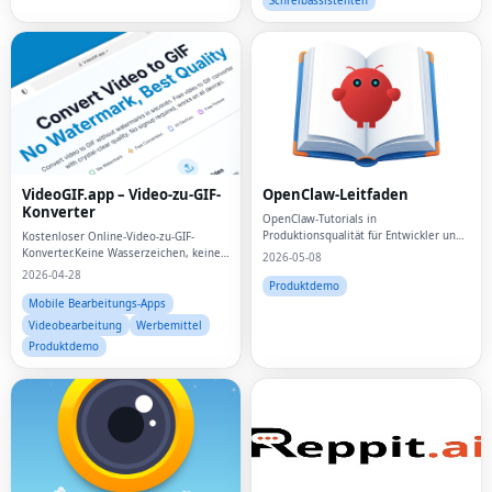
Schreibassistenten
VideoGIF.app – Video-zu-GIF-
OpenClaw-Leitfaden
Konverter
OpenClaw-Tutorials in
Produktionsqualität für Entwickler und
Kostenloser Online-Video-zu-GIF-
Betreiber.
Konverter.Keine Wasserzeichen, keine
2026-05-08
Einschränkungen, keine
2026-04-28
Registrierung.Konvertieren Sie MP4,
Produktdemo
MOV, AVI sofort in animierte GIFs.
Mobile Bearbeitungs-Apps
Videobearbeitung
Werbemittel
Produktdemo