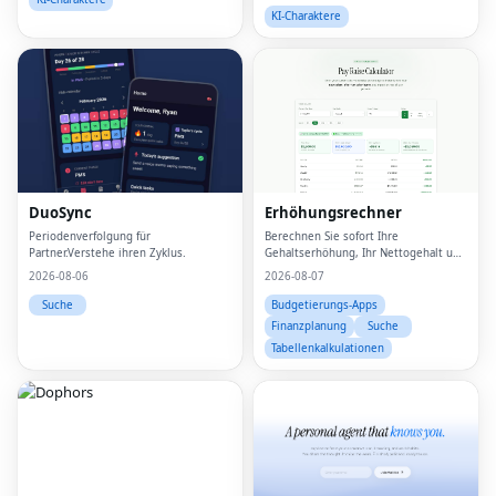
KI-Charaktere
DuoSync
Erhöhungsrechner
Periodenverfolgung für
Berechnen Sie sofort Ihre
Partner.Verstehe ihren Zyklus.
Gehaltserhöhung, Ihr Nettogehalt und
Ihr Realeinkommenswachstum
2026-08-06
2026-08-07
Suche
Budgetierungs-Apps
Finanzplanung
Suche
Tabellenkalkulationen
Fac
Twi