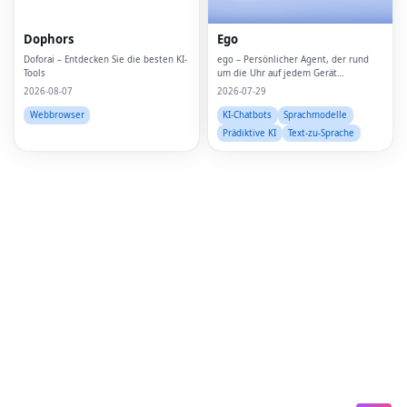
Lin
Dophors
Ego
Doforai – Entdecken Sie die besten KI-
ego – Persönlicher Agent, der rund
Pin
Tools
um die Uhr auf jedem Gerät
funktioniert
2026-08-07
2026-07-29
Sna
Webbrowser
KI-Chatbots
Sprachmodelle
Wh
Prädiktive KI
Text-zu-Sprache
Tel
Mes
Lin
Red
Blo
Hac
Ne
Mes