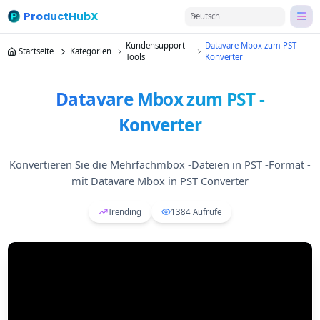
ProductHubX
Deutsch
Kundensupport-
Datavare Mbox zum PST -
Startseite
Kategorien
Tools
Konverter
Datavare Mbox zum PST -
Konverter
Konvertieren Sie die Mehrfachmbox -Dateien in PST -Format -
mit Datavare Mbox in PST Converter
Trending
1384
Aufrufe