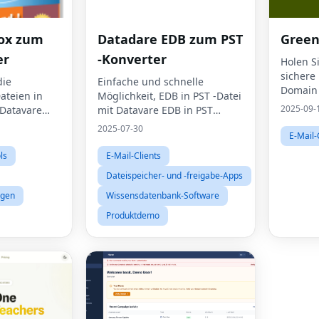
ox zum
Datadare EDB zum PST
Green
er
-Konverter
Holen Si
sichere 
die
Einfache und schnelle
Domain
teien in
Möglichkeit, EDB in PST -Datei
2025-09-
 Datavare
mit Datavare EDB in PST
erter
Converter umzuwandeln
2025-07-30
E-Mail-
ls
E-Mail-Clients
Dateispeicher- und -freigabe-Apps
ngen
Wissensdatenbank-Software
Produktdemo