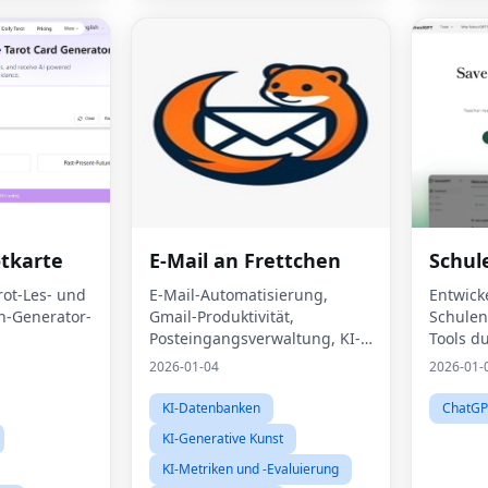
otkarte
E-Mail an Frettchen
Schul
rot-Les- und
E-Mail-Automatisierung,
Entwick
en-Generator-
Gmail-Produktivität,
Schulen
Posteingangsverwaltung, KI-
Tools d
E-Mail-Assistent
KI-Assi
2026-01-04
2026-01-
KI-Datenbanken
ChatGP
KI-Generative Kunst
KI-Metriken und -Evaluierung