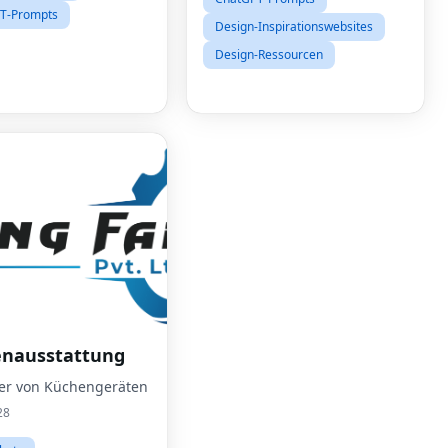
T-Prompts
Design-Inspirationswebsites
Design-Ressourcen
nausstattung
ler von Küchengeräten
Fac
28
Twit