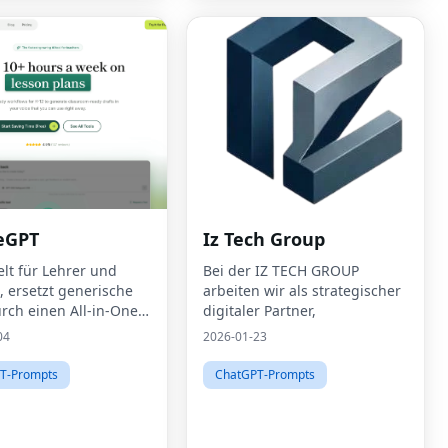
eGPT
Iz Tech Group
elt für Lehrer und
Bei der IZ TECH GROUP
, ersetzt generische
arbeiten wir als strategischer
urch einen All-in-One-
digitaler Partner,
stenten
04
2026-01-23
T-Prompts
ChatGPT-Prompts