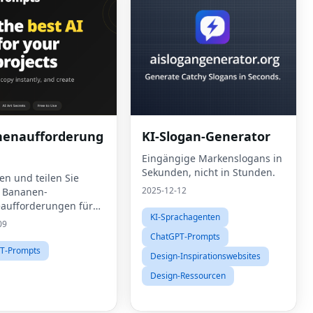
enaufforderung
KI-Slogan-Generator
Eingängige Markenslogans in
Sekunden, nicht in Stunden.
en und teilen Sie
2025-12-12
e Bananen-
aufforderungen für
KI-Sprachagenten
Bildgenerierung.Treten
09
erer kostenlosen
ChatGPT-Prompts
ty bei, um kuratierte
T-Prompts
Design-Inspirationswebsites
aufforderungen zu
chen, Te
Design-Ressourcen