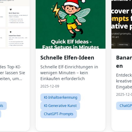
Schnelle Elfen-Ideen
Banan
en
des Top-KI-
Schnelle Elf-Einrichtungen in
er lassen Sie
wenigen Minuten – kein
Entdeck
eiten, um
Einkaufen erforderlich
kreativ
rten zu
2025-12-09
Eingabe
die KI-
2025-12-
KI-Inhaltserkennung
Sie uns
Communi
ols
KI-Generative Kunst
ChatGP
Eingabe
ChatGPT-Prompts
durchsu