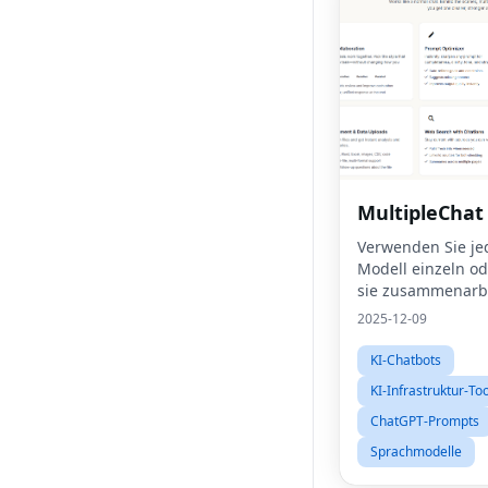
MultipleChat
Verwenden Sie je
Modell einzeln od
sie zusammenarb
gemeinsam Antwo
2025-12-09
entwickeln.
KI-Chatbots
KI-Infrastruktur-To
ChatGPT-Prompts
Sprachmodelle