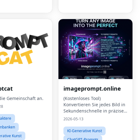
tcat
imageprompt.online
 die Gemeinschaft an.
(Kostenloses Tool)
Konvertieren Sie jedes Bild in
28
Sekundenschnelle in präzise
KI-Eingabeaufforderungen.
aktere
2026-05-13
enbanken
KI-Generative Kunst
rative Kunst
ChatGPT-Prompts