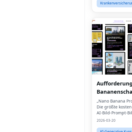
Krankenversicheru
Aufforderung
Bananenscha
„Nano Banana Pro
Die größte koste
AI-Bild-Prompt-Bi
Welt! Schalten Si
2026-03-20
fachmännisch opt
Prompts frei, die 
KI-Generative Kuns