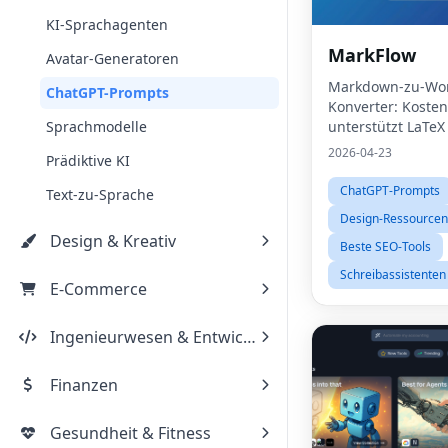
KI-Sprachagenten
MarkFlow
Avatar-Generatoren
Markdown-zu-Wo
ChatGPT-Prompts
Konverter: Kosten
Sprachmodelle
unterstützt LaTeX
Mermaid
2026-04-23
Prädiktive KI
ChatGPT-Prompts
Text-zu-Sprache
Design-Ressourcen
Design & Kreativ
Beste SEO-Tools
Schreibassistenten
E-Commerce
Ingenieurwesen & Entwicklung
Finanzen
Gesundheit & Fitness