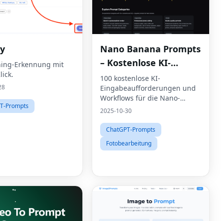
ly
Nano Banana Prompts
– Kostenlose KI-
hing-Erkennung mit
ick.
Prompt-Bibliothek
100 kostenlose KI-
28
Eingabeaufforderungen und
Workflows für die Nano-
T-Prompts
Bananen-Bildgenerierung
2025-10-30
ChatGPT-Prompts
Fotobearbeitung