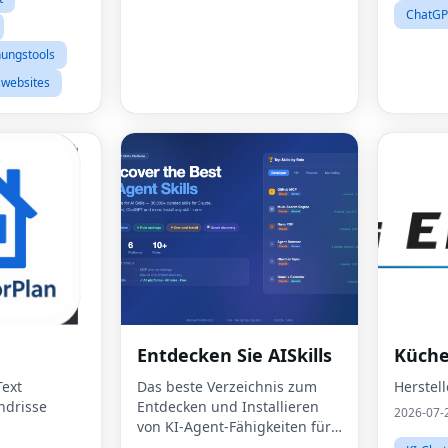
Midjourney,
i-Bil
ChatGP
nungstools
swebsites
Entdecken Sie AISkills
Küche
Text
Das beste Verzeichnis zum
Herstel
ndrisse
Entdecken und Installieren
2026-07-
von KI-Agent-Fähigkeiten für
Claude, Cursor und mehr