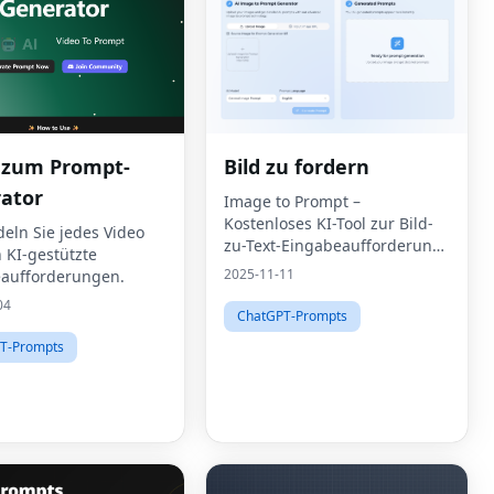
 zum Prompt-
Bild zu fordern
ator
Image to Prompt –
Kostenloses KI-Tool zur Bild-
eln Sie jedes Video
zu-Text-Eingabeaufforderung
n KI-gestützte
|Image2Prompts
2025-11-11
aufforderungen.
04
ChatGPT-Prompts
T-Prompts