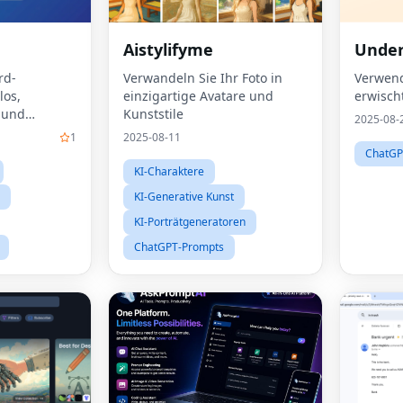
Aistylifyme
Under
rd-
Verwandeln Sie Ihr Foto in
Verwend
los,
einzigartige Avatare und
erwisch
 und
Kunststile
2025-08-
1
2025-08-11
ChatGP
KI-Charaktere
KI-Generative Kunst
KI-Porträtgeneratoren
ChatGPT-Prompts