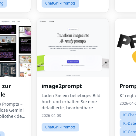
ng
ChatGPT-Prompts
 zur
image2prompt
Promp
le
Laden Sie ein beliebiges Bild
KI regt
hoch und erhalten Sie eine
2026-04-
 Prompts –
detaillierte, bearbeitbare
nlose Gemini
Eingabeaufforderung mit
KI-Char
2026-04-03
bliothek der
hervorgehobenen Elementen,
e über 1000
KI-Dat
die Sie sofort anpassen
ChatGPT-Prompts
imierte
können – perfekt für
KI-Gene
speziell für
t