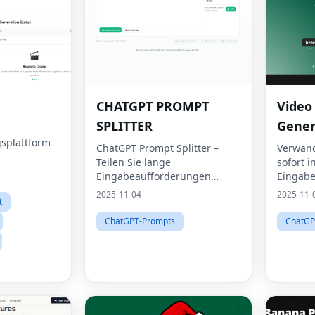
CHATGPT PROMPT
Video
SPLITTER
Gener
splattform
ChatGPT Prompt Splitter –
Verwand
Teilen Sie lange
sofort i
Eingabeaufforderungen
Eingabe
sicher auf
2025-11-04
2025-11-
t
ChatGPT-Prompts
ChatGP