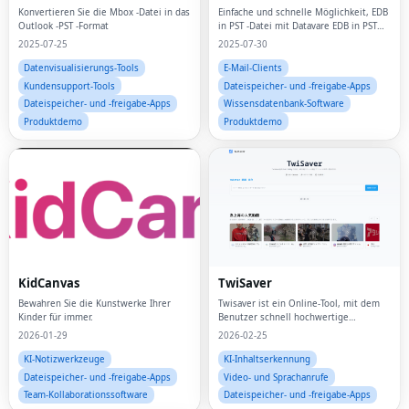
Konvertieren Sie die Mbox -Datei in das
Einfache und schnelle Möglichkeit, EDB
Outlook -PST -Format
in PST -Datei mit Datavare EDB in PST
Converter umzuwandeln
2025-07-25
2025-07-30
Datenvisualisierungs-Tools
E-Mail-Clients
Kundensupport-Tools
Dateispeicher- und -freigabe-Apps
Dateispeicher- und -freigabe-Apps
Wissensdatenbank-Software
Produktdemo
Produktdemo
KidCanvas
TwiSaver
Bewahren Sie die Kunstwerke Ihrer
Twisaver ist ein Online-Tool, mit dem
Kinder für immer.
Benutzer schnell hochwertige
Videoinhalte von Twitter (jetzt X)
2026-01-29
2026-02-25
herunterladen können, ohne sich
anzumelden oder Software zu
KI-Notizwerkzeuge
KI-Inhaltserkennung
installieren.
Dateispeicher- und -freigabe-Apps
Video- und Sprachanrufe
Team-Kollaborationssoftware
Dateispeicher- und -freigabe-Apps