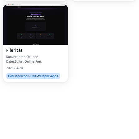
Fac
Twi
Lin
Filerität
Pin
Konvertieren Sie jede
Datei.Sofort.Online.Frei.
2026-04-28
Sna
Dateispeicher- und -freigabe-Apps
Wh
Tel
Mes
Lin
Red
Blo