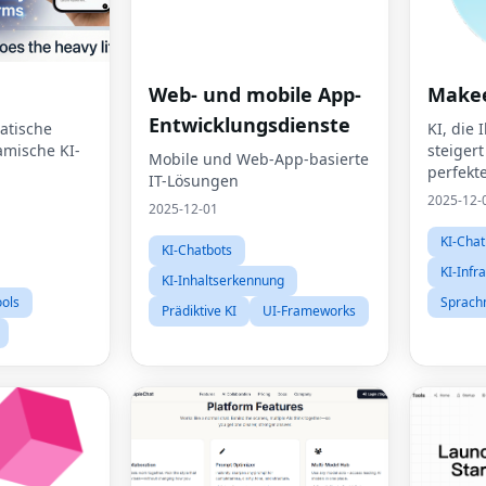
Web- und mobile App-
Make
Entwicklungsdienste
atische
KI, die
amische KI-
steigert
Mobile und Web-App-basierte
perfekte
IT-Lösungen
2025-12-
2025-12-01
KI-Chat
KI-Chatbots
KI-Infr
KI-Inhaltserkennung
ols
Sprach
Prädiktive KI
UI-Frameworks