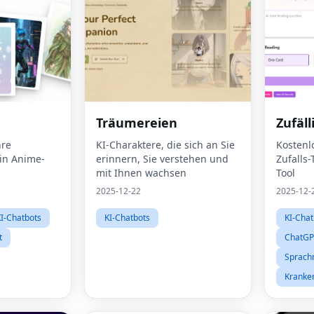
Träumereien
Zufäll
hre
KI-Charaktere, die sich an Sie
Kostenl
in Anime-
erinnern, Sie verstehen und
Zufalls
mit Ihnen wachsen
Tool
2025-12-22
2025-12-
I-Chatbots
KI-Chatbots
KI-Chat
t
ChatGP
Sprach
Kranke