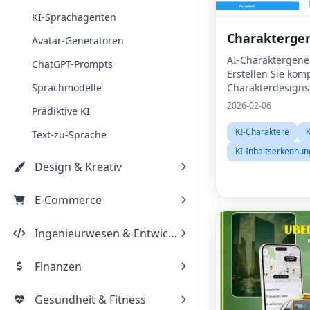
KI-Sprachagenten
Charakterge
Avatar-Generatoren
AI-Charaktergene
ChatGPT-Prompts
Erstellen Sie kom
Sprachmodelle
Charakterdesigns
2026-02-06
Prädiktive KI
KI-Charaktere
K
Text-zu-Sprache
KI-Inhaltserkennun
Design & Kreativ
E-Commerce
Ingenieurwesen & Entwicklung
Finanzen
Gesundheit & Fitness