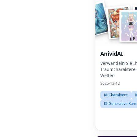
AnividAI
Verwandeln Sie I
Traumcharaktere 
Welten
2025-12-12
KI-Charaktere
K
KI-Generative Kuns