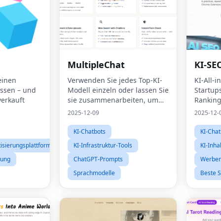
MultipleChat
KI-SE
einen
Verwenden Sie jedes Top-KI-
KI-All-i
ssen – und
Modell einzeln oder lassen Sie
Startups
verkauft
sie zusammenarbeiten, um
Rankin
gemeinsam Antworten zu
2025-12-09
2025-12-
entwickeln.
KI-Chatbots
KI-Chat
isierungsplattformen
KI-Infrastruktur-Tools
KI-Inha
zung
ChatGPT-Prompts
Werbem
Sprachmodelle
Beste 