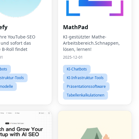
efy
MathPad
 Ihre YouTube-SEO
KI-gestützter Mathe-
 und sofort das
Arbeitsbereich.Schnappen,
 B-Roll findet
lösen, lernen!
01
2025-12-01
bots
KI-Chatbots
astruktur-Tools
KI-Infrastruktur-Tools
modelle
Präsentationssoftware
Tabellenkalkulationen