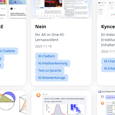
GE
Nein
Kynce
Ihr All-in-One-KI-
KI-Vide
Lernassistent
Erstell
Inhalte
2025-11-19
I-Chatbots
2025-11-
KI-Chatbots
g
KI-Chat
KI-Inhaltserkennung
t
KI-Inha
Text-zu-Sprache
KI-Notizwerkzeuge