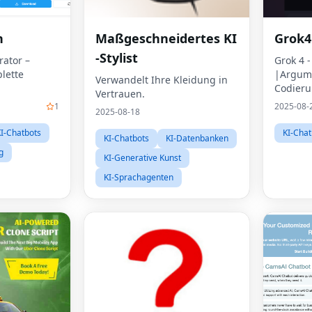
n
Maßgeschneidertes KI
Grok4
-Stylist
rator –
Grok 4 
plette
|Argum
Verwandelt Ihre Kleidung in
Codier
Vertrauen.
1
2025-08-
2025-08-18
I-Chatbots
KI-Chat
KI-Chatbots
KI-Datenbanken
g
KI-Generative Kunst
KI-Sprachagenten