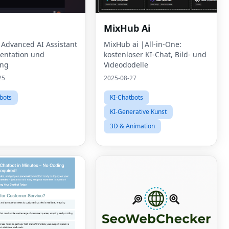
MixHub Ai
- Advanced AI Assistant
MixHub ai |All-in-One:
entation und
kostenloser KI-Chat, Bild- und
ung
Videododelle
25
2025-08-27
bots
KI-Chatbots
KI-Generative Kunst
3D & Animation