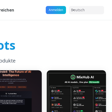
reichen
Deutsch
Anmelden
ots
rodukte