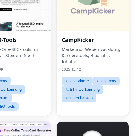
O-Tools
CampKicker
n-One-SEO-Tools für
Marketing, Webentwicklung,
 – Steigern Sie Ihr
Karrieretools, Biografie,
g
Inhalte
09
2025-12-12
bots
KI-Charaktere
KI-Chatbots
ltserkennung
KI-Inhaltserkennung
ittel
KI-Datenbanken
SEO-Tools