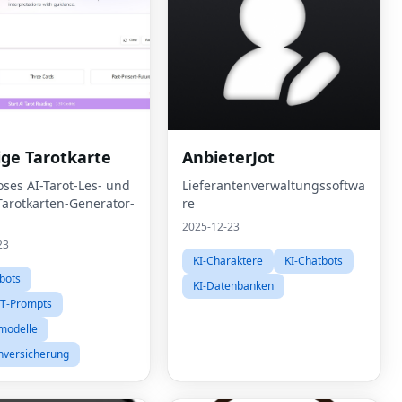
ige Tarotkarte
AnbieterJot
oses AI-Tarot-Les- und
Lieferantenverwaltungssoftwa
-Tarotkarten-Generator-
re
2025-12-23
23
KI-Charaktere
KI-Chatbots
bots
KI-Datenbanken
T-Prompts
modelle
nversicherung