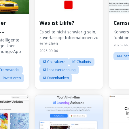
her
Was ist Lilife?
Camsa
Es sollte nicht schwierig sein,
Konversa
zuverlässige Informationen zu
funktion
von AI-
ntelligente
erreichen
2025-09-
ge Uber-
Uber
2025-09-04
chungs-App
KI-Chat
KI-Charaktere
KI-Chatbots
t
-Frameworks
KI-Inhaltserkennung
Investieren
KI-Datenbanken