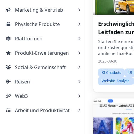
Marketing & Vertrieb
Erschwinglic
Physische Produkte
Leitfaden zur
Plattformen
Entwicklung 
Starten Sie eine i
und kostengünsti
betriebenen 
Produkt-Erweiterungen
ähnliche Taxi-Bu
Clone App
2025-08-30
Developmen
Sozial & Gemeinschaft
KI-Chatbots
UI
Reisen
Website-Analyse
Web3
Arbeit und Produktivität