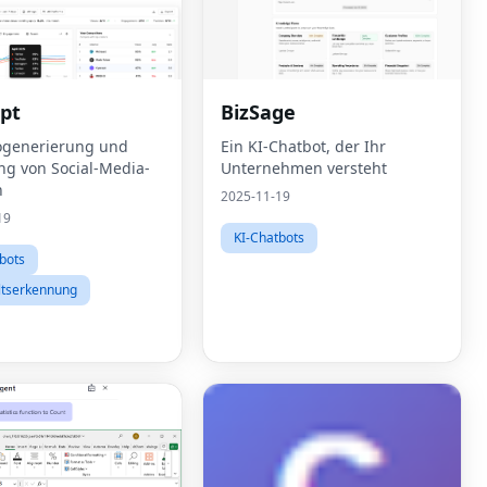
pt
BizSage
ogenerierung und
Ein KI-Chatbot, der Ihr
ung von Social-Media-
Unternehmen versteht
n
2025-11-19
19
KI-Chatbots
bots
ltserkennung