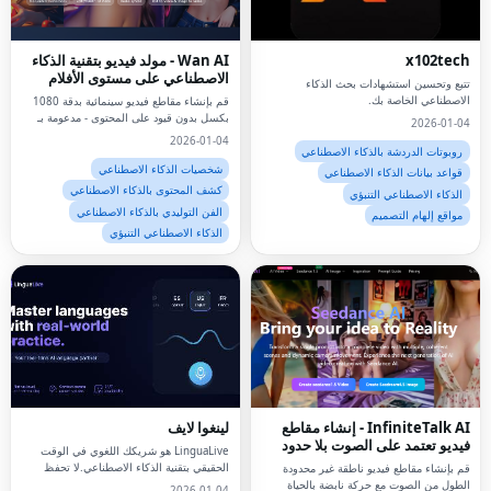
x102tech
Wan AI - مولد فيديو بتقنية الذكاء
الاصطناعي على مستوى الأفلام
تتبع وتحسين استشهادات بحث الذكاء
الاصطناعي الخاصة بك.
قم بإنشاء مقاطع فيديو سينمائية بدقة 1080
بكسل بدون قيود على المحتوى - مدعومة بـ
2026-01-04
Wan AI مفتوح المصدر
2026-01-04
روبوتات الدردشة بالذكاء الاصطناعي
شخصيات الذكاء الاصطناعي
قواعد بيانات الذكاء الاصطناعي
كشف المحتوى بالذكاء الاصطناعي
الذكاء الاصطناعي التنبؤي
الفن التوليدي بالذكاء الاصطناعي
مواقع إلهام التصميم
الذكاء الاصطناعي التنبؤي
InfiniteTalk AI - إنشاء مقاطع
لينغوا لايف
فيديو تعتمد على الصوت بلا حدود
LinguaLive هو شريكك اللغوي في الوقت
الحقيقي بتقنية الذكاء الاصطناعي.لا تحفظ
قم بإنشاء مقاطع فيديو ناطقة غير محدودة
الكلمات فقط.تدرب على مقابلات العمل
الطول من الصوت مع حركة نابضة بالحياة
2026-01-04