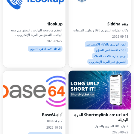
منتج Siddha
1lookup
وكالة عمليات التسويق B2B وتطوير المنتجات
التحقق من صحة البيانات ، التحقق من صحة
الهاتف ، التحقق من البريد الإلكتروني ،
2025-09-18
اكتشاف الاحتيال ، واجهة برمجة التطبيقات ،
2025-09-22
أدوات المطورين ،
الفن التوليدي بالذكاء الاصطناعي
الذكاء الاصطناعي التنبؤي
الذكاء الاصطناعي التنبؤي
برامج إدارة علاقات العملاء
التسويق عبر البريد الإلكتروني
Shortmylink.co: url url الحرة
أداة Base64
البديلة
أداة Base64
عنوان URL السريع والسهل.
2025-10-09
2025-09-22