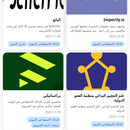
Importly.io
البائع
واجهة برمجة تطبيقات لاستيراد مقاطع الفيديو
SellerPic هي منصة تصميم AI الكل في واحد
والصوت من أي رابط - يتم تسليمها تلقائيًا إلى
للتجارة الإلكترونية.
تطبيقك أو سير العمل الخاص بك.
2025-11-04
2025-10-30
الذكاء الاصطناعي التنبؤي
الذكاء الاصطناعي التنبؤي
تحرير الصور
علم التنجيم البدائي منظمة العفو
براغماتيكي
الدولية
تخصيص الويب بالذكاء الاصطناعي في الوقت
الفعلي والذي يتحكم فيه المسوق.
علم التنجيم البدائي، علم التنجيم منظمة العفو
الدولية
2025-11-19
2025-11-04
الذكاء الاصطناعي التنبؤي
الذكاء الاصطناعي التنبؤي
منصات أتمتة التسويق