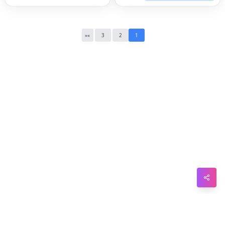
WhatsApp
Telegram
«
»
3
2
1
Messenger
Line
Reddit
Blogger
Hacker
News
Message