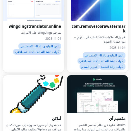
wingdingstranslator.online
com.removesoorawatermar
k
مترجم Wingdings على الانترنت
قم بإزالة علامات Sora المائية في 5 ثوانٍ –
2025-11-04
دون فقدان الجودة
الفن التوليدي بالذكاء الاصطناعي
2025-11-04
أدوات البنية التحتية للذكاء الاصطناعي
الفن التوليدي بالذكاء الاصطناعي
أدوات البنية التحتية للذكاء الاصطناعي
أدوات إزالة الخلفية
تحرير الفيديو
مكسيم آي
أماكن
Maxim عبارة عن نظام أساسي للتقييم
قم بتحويل أي صورة بسهولة إلى صورة بكسل
والمراقبة من البداية إلى النهاية، مما يساعد
متوافقة مع Wplace.مطابقة مثالية للألوان،