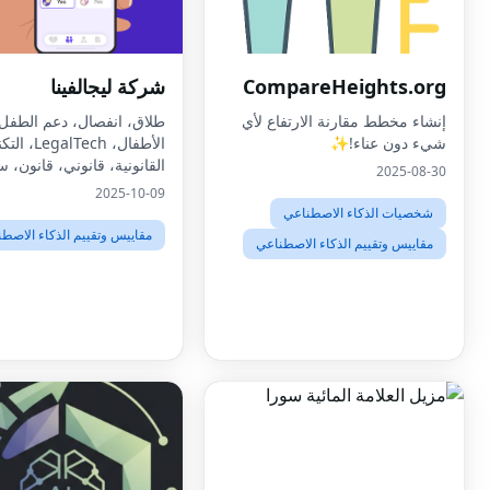
CompareHeights.org
شركة ليجالفينا
إنشاء مخطط مقارنة الارتفاع لأي
طلاق، انفصال، دعم الطفل
شيء دون عناء!✨
الأطفال، alTech
القانونية، قانوني، قانون، س
2025-08-30
الطفل، عدالة قانونية، عدالة
2025-10-09
ملكية المجتمع، استدعاء، 
شخصيات الذكاء الاصطناعي
محامي، قسم
مقاييس وتقييم الذكاء الاصط
مقاييس وتقييم الذكاء الاصطناعي