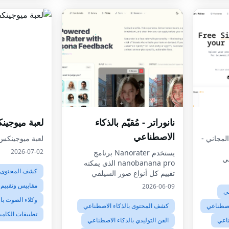
نانوراتر - مُقيّم بالذكاء
لعبة ميوجي
الاصطناعي
مجاني -
لعبة ميوجينكس
2026-07-02
يستخدم Nanorater برنامج
عي
nanobanana pro الذي يمكنه
كشف المحتوى ب
تقييم كل أنواع صور السيلفي
تقريبًا.قم بإجراء اختبار جاذبية الذكاء
مقاييس وتقييم 
2026-06-09
عي
الاصطناعي، أو ببساطة اسأل "هل
وكلاء الصوت با
أنا جميلة"، واحصل على تقييم من
لاصطناعي
كشف المحتوى بالذكاء الاصطناعي
nanobanana pro
تطبيقات الكامير
ناعي
الفن التوليدي بالذكاء الاصطناعي