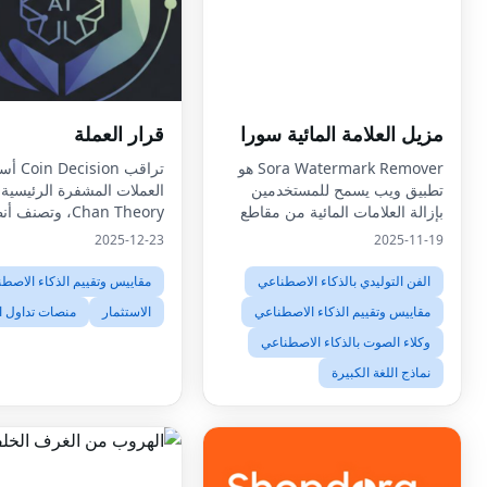
مزيل العلامة المائية سورا
قرار العملة
Sora Watermark Remover هو
تراقب cision
تطبيق ويب يسمح للمستخدمين
العملات المشفرة الرئيسية 
بإزالة العلامات المائية من مقاطع
Chan Theory، وتصنف
الفيديو التي تم إنشاؤها بواسطة
الإشارات، وتدور ملخصات ا
2025-12-23
2025-11-19
Sora باستخدام تقنية الذكاء
الاصطناعي حتى تنتقل الف
الاصطناعي.
حالة التأهب إلى التداول في
الفن التوليدي بالذكاء الاصطناعي
مقاييس وتقييم الذكاء الاصط
مقاييس وتقييم الذكاء الاصطناعي
الاستثمار
منصات تداول ا
وكلاء الصوت بالذكاء الاصطناعي
نماذج اللغة الكبيرة