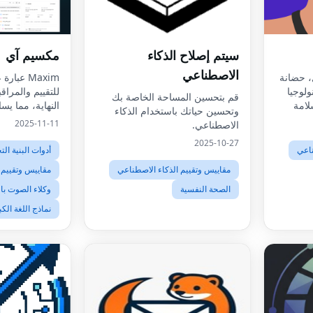
سيتم إصلاح الذكاء
مكسيم آي
الاصطناعي
، حضانة
Maxim عب
Leg، التكنولوجيا
للتقييم والمراقب
قم بتحسين المساحة الخاصة بك
لامة
النهاية، مما ي
وتحسين حياتك باستخدام الذكاء
، أبوة،
وكلاء الذكاء ا
2025-11-11
الاصطناعي.
محامي،
2025-10-27
مرات!
ناعي
أدوات البنية ال
مقاييس وتقييم الذكاء الاصطناعي
مقاييس وتقييم 
الصحة النفسية
وكلاء الصوت با
نماذج اللغة الكب