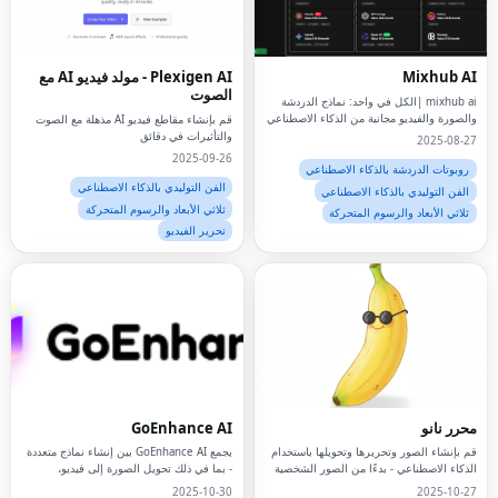
Mixhub AI
Plexigen AI - مولد فيديو AI مع
الصوت
mixhub ai |الكل في واحد: نماذج الدردشة
والصورة والفيديو مجانية من الذكاء الاصطناعي
قم بإنشاء مقاطع فيديو AI مذهلة مع الصوت
والتأثيرات في دقائق
2025-08-27
2025-09-26
روبوتات الدردشة بالذكاء الاصطناعي
الفن التوليدي بالذكاء الاصطناعي
الفن التوليدي بالذكاء الاصطناعي
ثلاثي الأبعاد والرسوم المتحركة
ثلاثي الأبعاد والرسوم المتحركة
تحرير الفيديو
محرر نانو
GoEnhance AI
قم بإنشاء الصور وتحريرها وتحويلها باستخدام
يجمع GoEnhance AI بين إنشاء نماذج متعددة
الذكاء الاصطناعي - بدءًا من الصور الشخصية
- بما في ذلك تحويل الصورة إلى فيديو،
وحتى صور المنتج.يمنحك NanoEditor نتائج
وتحويل النص إلى فيديو، ونقل الأنماط
2025-10-30
2025-10-27