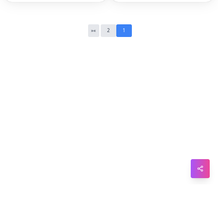
WhatsApp
Telegram
«
»
2
1
Messenger
Line
Reddit
Blogger
Hacker
News
Message