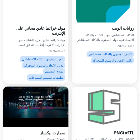
روايات الويب
مولد خرائط عادي مجاني على
الإنترنت
الذكاء الاصطناعي، مولد الكتابة بالذكاء
الاصطناعي، مولد المحتوى بالذكاء الاصطناعي
مولد خرائط عادي بملء الشاشة عبر
الإنترنت.لا توجد إعلانات تتدفق فقط.
2026-01-07
2026-01-23
كشف المحتوى بالذكاء الاصطناعي
الفن التوليدي بالذكاء الاصطناعي
ثلاثي الأبعاد والرسوم المتحركة
ثلاثي الأبعاد والرسوم المتحركة
نماذج التصميم
تطبيقات تصميم المساحات
PNGtoSTL
سمارت بيكسلز
PNGإلىSTL |تحويل PNG إلى STL أداة مجانية
Smart Pixels - محرر صور ومولد فيديو سريع