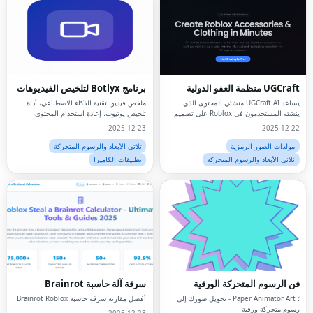
UGCraft منظمة العفو الدولية
برنامج Botlyx لتلخيص الفيديوهات
يساعد UGCraft AI منشئي المحتوى الذي
ملخص فيديو بتقنية الذكاء الاصطناعي، أداة
ينشئه المستخدمون في Roblox على تصميم
تلخيص يوتيوب، إعادة استخدام المحتوى،
ونشر ملحقات وملابس فريدة من نوعها التي
تحويل الفيديو إلى نص، أتمتة إنشاء المحتوى،
2025-12-23
2025-12-22
ينشئها المستخدمون في دقائق.
مولدات الصور الرمزية
ثلاثي الأبعاد والرسوم المتحركة
ثلاثي الأبعاد والرسوم المتحركة
تطبيقات الكاميرا
فن الرسوم المتحركة الورقية
سرقة آلة حاسبة Brainrot
؛ Paper Animator Art - تحويل صورك إلى
أفضل مقارنة سرقة حاسبة Brainrot Roblox
رسوم متحركة ورقية