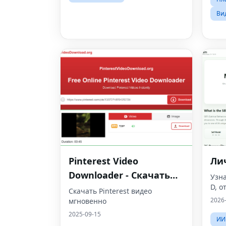
Ви
Pinterest Video
Ли
Downloader - Скачать
Узна
D, о
HD видео онлайн
Скачать Pinterest видео
2026
мгновенно
2025-09-15
ИИ