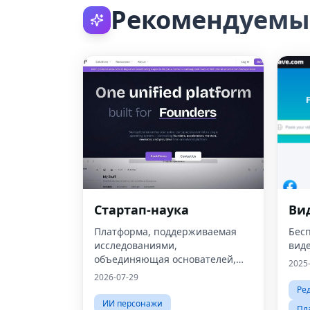
Рекомендуемы
Стартап-наука
Ви
Платформа, поддерживаемая
Бес
исследованиями,
вид
объединяющая основателей,
2025
программы и капитал.
2026-07-29
Ре
ИИ персонажи
Пл