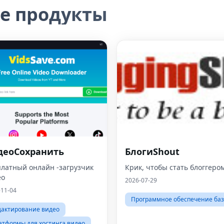
е продукты
деоСохранить
БлогиShout
платный онлайн -загрузчик
Крик, чтобы стать блоггеро
ео
2026-07-29
-11-04
Программное обеспечение ба
дактирование видео
атформы для хостинга видео