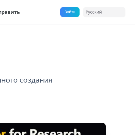
править
Русский
Войти
нного создания