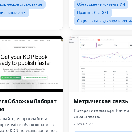
дицинское страхование
Обнаружение контента ИИ
циальные сети
Промпты ChatGPT
Социальные аудиоприложени
игаОбложкиЛаборат
Метрическая связь
ия
Прекратите экспорт.Начни
спрашивать.
авайте, исправляйте и
2026-07-29
ортируйте обложки книг в
ате KDP, не угадывая и не