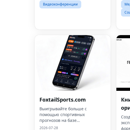
Видеоконференции
Ме
Со
FoxtailSports.com
Кн
ор
Выигрывайте больше с
помощью спортивных
Созд
прогнозов на базе
эксп
искусственного интеллекта,
2026-07-28
форм