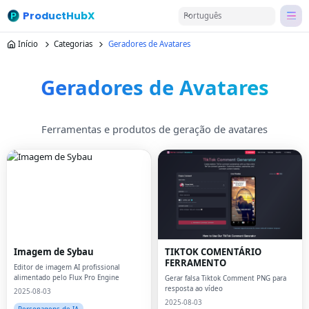
ProductHubX
Português
Início
Categorias
Geradores de Avatares
Geradores de Avatares
Ferramentas e produtos de geração de avatares
Imagem de Sybau
TIKTOK COMENTÁRIO
FERRAMENTO
Editor de imagem AI profissional
alimentado pelo Flux Pro Engine
Gerar falsa Tiktok Comment PNG para
resposta ao vídeo
2025-08-03
2025-08-03