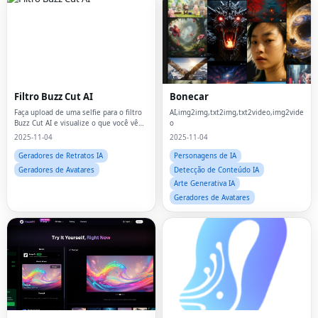
Filtro Buzz Cut AI
Bonecar
Faça upload de uma selfie para o filtro
AI,img2img,txt2img,txt2video,img2vide
Buzz Cut AI e visualize o que você vê
o
no buzz cut
2025-11-04
2025-11-04
Geradores de Retratos IA
Personagens de IA
Geradores de Avatares
Detecção de Conteúdo IA
Arte Generativa IA
Geradores de Avatares