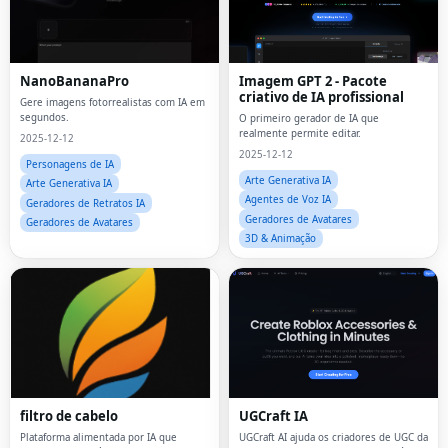
NanoBananaPro
Imagem GPT 2 - Pacote
criativo de IA profissional
Gere imagens fotorrealistas com IA em
segundos.
O primeiro gerador de IA que
realmente permite editar.
2025-12-12
2025-12-12
Personagens de IA
Arte Generativa IA
Arte Generativa IA
Agentes de Voz IA
Geradores de Retratos IA
Geradores de Avatares
Geradores de Avatares
3D & Animação
filtro de cabelo
UGCraft IA
Plataforma alimentada por IA que
UGCraft AI ajuda os criadores de UGC da