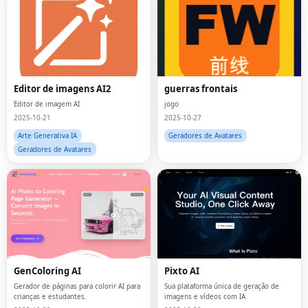
Editor de imagens AI2
guerras frontais
Editor de imagem AI
jogo
2025-10-21
2025-10-27
Arte Generativa IA
Geradores de Avatares
Geradores de Avatares
GenColoring AI
Pixto AI
Gerador de páginas para colorir AI para
Sua plataforma única de geração de
crianças e estudantes.
imagens e vídeos com IA