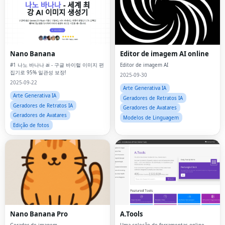
Nano Banana
Editor de imagem AI online
#1 나노 바나나 ai - 구글 바이럴 이미지 편
Editor de imagem AI
집기로 95% 일관성 보장!
2025-09-30
2025-09-22
Arte Generativa IA
Arte Generativa IA
Geradores de Retratos IA
Geradores de Retratos IA
Geradores de Avatares
Geradores de Avatares
Modelos de Linguagem
Edição de fotos
Nano Banana Pro
A.Tools