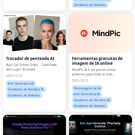
Geradores de Avatares
Trocador de penteado AI
Ferramentas gratuitas de
imagem de IA online
Buzz Cut Online Grátis – Crew/Fade,
Sem Login, Ilimitado
MindPic AI é um pacote online
poderoso para todas as suas
2025-12-12
necessidades de imagem.Desde gerar
2025-12-12
arte com texto até aprimorar fotos e
Arte Generativa IA
experimentar roupas virtuais, é o seu
Personagens de IA
Geradores de Retratos IA
centro criativo gratuit
Arte Generativa IA
Geradores de Avatares
Geradores de Retratos IA
Geradores de Avatares