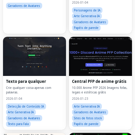
2026-01-04
Geradores de Avatares
Personagens de IA
Arte Generativa IA
Geradores de Avatares
Papéis de parede
Texto para qualquer
Central PFP de anime grátis
Crie qualquer coisa apenas com
10.000 Anime PFP 2026 Imagens fofas,
palavras.
legais e estéticas grátis
2026-01-04
2026-01-23
Detecção de Conteúdo IA
Arte Generativa IA
Arte Generativa IA
Geradores de Avatares
Geradores de Avatares
Sites de fotos stock
Texto para Fala
Papéis de parede