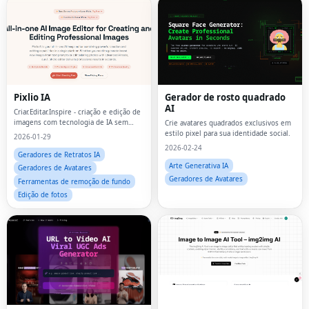
Pixlio IA
Gerador de rosto quadrado
AI
Criar.Editar.Inspire - criação e edição de
imagens com tecnologia de IA sem
Crie avatares quadrados exclusivos em
esforço.
estilo pixel para sua identidade social.
2026-01-29
2026-02-24
Geradores de Retratos IA
Arte Generativa IA
Geradores de Avatares
Geradores de Avatares
Ferramentas de remoção de fundo
Edição de fotos