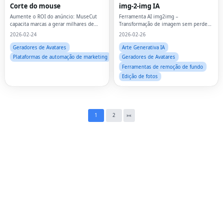
Corte do mouse
img-2-img IA
Fac
Aumente o ROI do anúncio: MuseCut
Ferramenta AI img2img –
capacita marcas a gerar milhares de
Transformação de imagem sem perder
variações de vídeo a partir de links de
detalhes
Twi
2026-02-24
2026-02-26
produtos únicos
Geradores de Avatares
Arte Generativa IA
Lin
Plataformas de automação de marketing
Geradores de Avatares
Ferramentas de remoção de fundo
Pin
Edição de fotos
Sna
Wh
1
2
»
«
Tel
Mes
Lin
Red
Blo
Hac
Ne