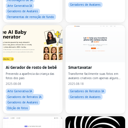
Personagens de IA
Geradores de Avatares
Arte Generativa IA
Geradores de Avatares
Ferramentas de remoção de fundo
Ai Gerador de rosto de bebê
Smartavatar
Prevendo a aparência da criança das
Transforme facilmente suas fotos em
fotos dos pais
avatares criativos com apenas alguns
cliques.
2025-08-08
2025-08-18
Arte Generativa IA
Geradores de Retratos IA
Geradores de Retratos IA
Geradores de Avatares
Geradores de Avatares
Edição de fotos