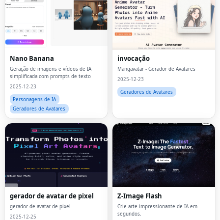
Nano Banana
invocação
Geração de imagens e vídeos de IA
Mangavatar - Gerador de Avatares
simplificada com prompts de texto
2025-12-23
2025-12-23
Geradores de Avatares
Personagens de IA
Geradores de Avatares
gerador de avatar de pixel
Z-Image Flash
gerador de avatar de pixel
Crie arte impressionante de IA em
segundos.
2025-12-25