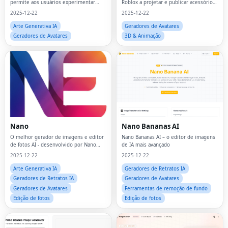
permite aos usuários experimentar
Roblox a projetar e publicar acessórios
virtualmente diferentes estilos de
e roupas UGC exclusivos em minutos.
2025-12-22
2025-12-22
cabelo e cores simplesmente enviando
uma foto
Arte Generativa IA
Geradores de Avatares
Geradores de Avatares
3D & Animação
Nano
Nano Bananas AI
O melhor gerador de imagens e editor
Nano Bananas AI – o editor de imagens
de fotos AI - desenvolvido por Nano
de IA mais avançado
Banana Pro.🎨⚡
2025-12-22
2025-12-22
Arte Generativa IA
Geradores de Retratos IA
Geradores de Retratos IA
Geradores de Avatares
Geradores de Avatares
Ferramentas de remoção de fundo
Edição de fotos
Edição de fotos