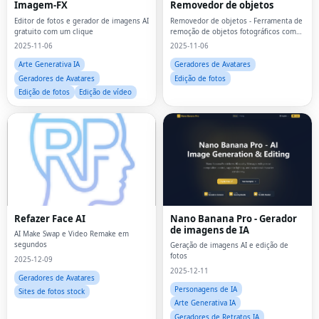
Imagem-FX
Removedor de objetos
Editor de fotos e gerador de imagens AI
Removedor de objetos - Ferramenta de
gratuito com um clique
remoção de objetos fotográficos com
tecnologia de IA
2025-11-06
2025-11-06
Arte Generativa IA
Geradores de Avatares
Geradores de Avatares
Edição de fotos
Edição de fotos
Edição de vídeo
Refazer Face AI
Nano Banana Pro - Gerador
de imagens de IA
AI Make Swap e Video Remake em
segundos
Geração de imagens AI e edição de
fotos
2025-12-09
2025-12-11
Geradores de Avatares
Personagens de IA
Sites de fotos stock
Arte Generativa IA
Geradores de Retratos IA