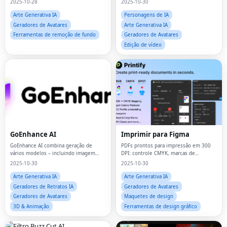
2025-10-28
2025-10-30
Arte Generativa IA
Personagens de IA
Geradores de Avatares
Arte Generativa IA
Ferramentas de remoção de fundo
Geradores de Avatares
Edição de vídeo
GoEnhance AI
Imprimir para Figma
GoEnhance AI combina geração de
PDFs prontos para impressão em 300
vários modelos – incluindo imagem
DPI: controle CMYK, marcas de
para vídeo, texto para vídeo e
sangramento e corte, cores
2025-10-30
2025-10-30
transferência de estilo
exatas/Pantone, impressão sobreposta
Arte Generativa IA
Arte Generativa IA
Geradores de Retratos IA
Geradores de Avatares
Geradores de Avatares
Maquetes de design
3D & Animação
Ferramentas de design gráfico