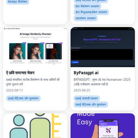
एआई मेट्रिक्स और मूल्यांकन
वेबसाइट विश्लेषण
डेटा विश्लेषण उपकरण
डेटा विज़ुअलाइज़ेशन उपकरण
अवलोकन उपकरण
ऐ छवि समानता चेकर
ByPassgpt ai
एआई-संचालित सटीक विश्लेषण के साथ छवियों की
BYPASSGPT - मुफ्त AI पाठ Humanizer 2025
तुरंत तुलना करें
|कोई पंजीकरण आवश्यक नहीं है
2025-08-13
2025-08-25
एआई मेट्रिक्स और मूल्यांकन
एआई सामग्री पहचान
एआई मेट्रिक्स और मूल्यांकन