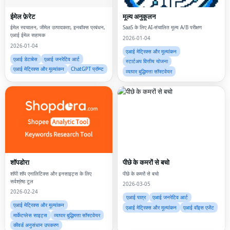
ईमेल फ़ेरेट
मूल्य अनुकूलन
ईमेल स्वचालन, जीमेल उत्पादकता, इनबॉक्स प्रबंधन,
SaaS के लिए AI-संचालित मूल्य A/B परीक्षण
एआई ईमेल सहायक
2026-01-04
2026-01-04
एआई मेट्रिक्स और मूल्यांकन
एआई डेटाबेस
एआई जनरेटिव आर्ट
स्टार्टअप वित्तीय योजना
एआई मेट्रिक्स और मूल्यांकन
ChatGPT प्रॉम्प्ट
व्यापार बुद्धिमत्ता सॉफ्टवेयर
शॉपडोरा
पीछे के कमरों से बचो
शॉपी शॉप एनालिटिक्स और इनसाइट्स के लिए
पीछे के कमरों से बचो
सर्वश्रेष्ठ टूल
2026-03-05
2026-02-24
एआई पात्र
एआई जनरेटिव आर्ट
एआई मेट्रिक्स और मूल्यांकन
एआई मेट्रिक्स और मूल्यांकन
एआई वॉइस एजेंट
मार्केटप्लेस साइट्स
व्यापार बुद्धिमत्ता सॉफ्टवेयर
कीवर्ड अनुसंधान उपकरण