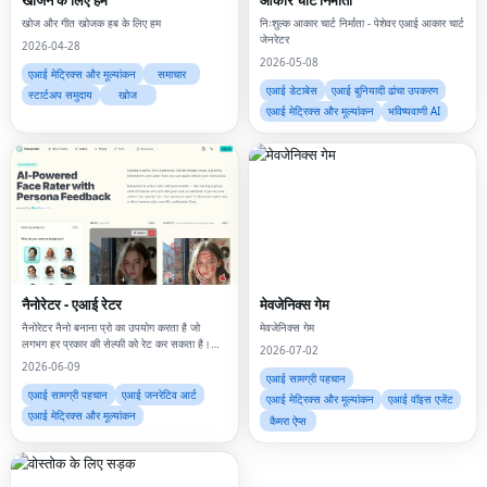
खोज और गीत खोजक हब के लिए हम
निःशुल्क आकार चार्ट निर्माता - पेशेवर एआई आकार चार्ट
जेनरेटर
2026-04-28
2026-05-08
एआई मेट्रिक्स और मूल्यांकन
समाचार
एआई डेटाबेस
एआई बुनियादी ढांचा उपकरण
स्टार्टअप समुदाय
खोज
एआई मेट्रिक्स और मूल्यांकन
भविष्यवाणी AI
नैनोरेटर - एआई रेटर
मेवजेनिक्स गेम
नैनोरेटर नैनो बनाना प्रो का उपयोग करता है जो
मेवजेनिक्स गेम
लगभग हर प्रकार की सेल्फी को रेट कर सकता है।
2026-07-02
एआई-आकर्षण परीक्षण करें, या बस पूछें "क्या मैं सुंदर
2026-06-09
हूं", और नैनो बनाना प्रो द्वारा रेटिंग प्राप्त करे
एआई सामग्री पहचान
एआई सामग्री पहचान
एआई जनरेटिव आर्ट
एआई मेट्रिक्स और मूल्यांकन
एआई वॉइस एजेंट
एआई मेट्रिक्स और मूल्यांकन
कैमरा ऐप्स