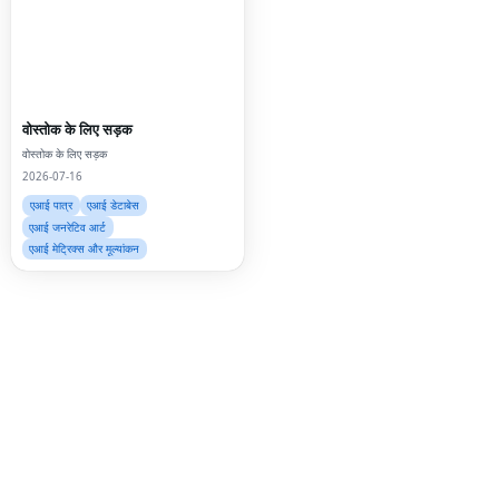
Fac
Twi
Lin
वोस्तोक के लिए सड़क
वोस्तोक के लिए सड़क
Pin
2026-07-16
Sna
एआई पात्र
एआई डेटाबेस
एआई जनरेटिव आर्ट
Wh
एआई मेट्रिक्स और मूल्यांकन
Tel
Mes
Lin
Red
Blo
Hac