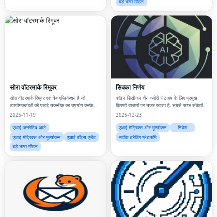
बड़े भाषा मॉडल
सोरा वॉटरमार्क रिमूवर
सिक्का निर्णय
सोरा वॉटरमार्क रिमूवर एक वेब एप्लिकेशन है जो
कॉइन डिसीजन चैन थ्योरी सेटअप के लिए प्रमुख
उपयोगकर्ताओं को एआई तकनीक का उपयोग करके
क्रिप्टो बाजारों पर नजर रखता है, सबसे साफ संकेतों
सोरा-जनरेटेड वीडियो से वॉटरमार्क हटाने की अनुमति
को रैंक करता है, और एआई ब्रीफ को स्पिन करता है
2025-11-19
2025-12-23
देता है।
ताकि टीमें मिनटों में अलर्ट से व्यापार की ओर बढ़ें।
एआई जनरेटिव आर्ट
एआई मेट्रिक्स और मूल्यांकन
निवेश
एआई मेट्रिक्स और मूल्यांकन
एआई वॉइस एजेंट
स्टॉक ट्रेडिंग प्लेटफॉर्म
बड़े भाषा मॉडल