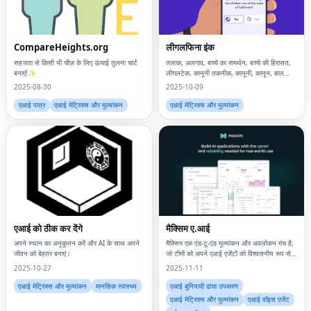
CompareHeights.org
लीगलफिना इंक
सहजता से किसी भी चीज़ के लिए ऊंचाई तुलना चार्ट
तलाक, अलगाव, बच्चे का समर्थन, बच्चे की हिरासत,
बनाएं!✨
लीगलटेक, कानूनी तकनीक, कानूनी, कानून, बाल
सुरक्षा, कानूनी न्याय, न्याय, पितृत्व, सामुदायिक संपत्ति,
2025-08-30
2025-10-09
सम्मन, वकील, वकील, प्रभाग
एआई पात्र
एआई मेट्रिक्स और मूल्यांकन
एआई मेट्रिक्स और मूल्यांकन
एआई को ठीक कर देंगे
मैक्सिम ए.आई
अपने स्थान का अनुकूलन करें और AI के साथ अपने
मैक्सिम एक एंड-टू-एंड मूल्यांकन और अवलोकन मंच है,
जीवन को बेहतर बनाएं।
जो टीमों को अपने एआई एजेंटों को विश्वसनीय रूप से
और >5 गुना तेजी से भेजने में मदद करता है!
2025-10-27
2025-11-11
एआई मेट्रिक्स और मूल्यांकन
मानसिक स्वास्थ्य
एआई बुनियादी ढांचा उपकरण
एआई मेट्रिक्स और मूल्यांकन
एआई वॉइस एजेंट