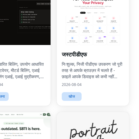
जस्टपीडीएफ
रित बिलिंग, उपयोग आधारित
निःशुल्क, निजी पीडीएफ उपकरण जो पूरी
्टवेयर, मीटर्ड बिलिंग, एआई
तरह से आपके ब्राउज़र में चलते हैं -
िलिंग एआई, एआई मुद्रीकरण,
फ़ाइलें आपके डिवाइस को कभी नहीं
रित मूल्य निर्धारण, उपयोग
छोड़ती हैं।
04
2026-08-04
ंग क्या है, मीटर्ड बिलिंग क्या
ोजना
खोज