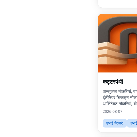
कट्टरपंथी
वास्तुकला नौकरियां, व
इंटीरियर डिजाइन नौकरि
आर्किटेक्ट नौकरियां, 
शहरी डिजाइन करियर,
2026-08-07
नौकरियां, निर्मित पर्या
वास्तुकल
एआई चैटबॉट
एआई 