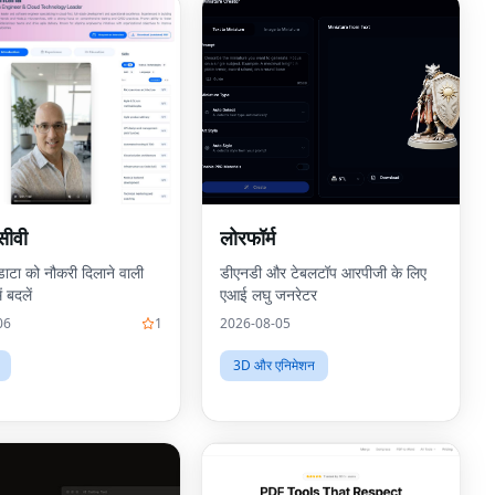
सीवी
लोरफॉर्म
डाटा को नौकरी दिलाने वाली
डीएनडी और टेबलटॉप आरपीजी के लिए
ं बदलें
एआई लघु जनरेटर
06
1
2026-08-05
3D और एनिमेशन