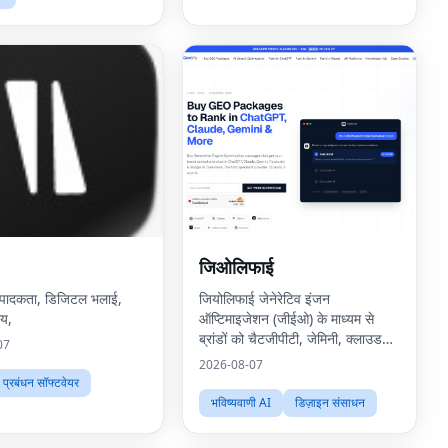
जिओलिफाई
्पादकता, डिजिटल भलाई,
जियोलिफाई जेनेरेटिव इंजन
मय,
ऑप्टिमाइजेशन (जीईओ) के माध्यम से
ब्रांडों को चैटजीपीटी, जेमिनी, क्लाउड
07
और पर्प्लेक्सिटी जैसे एआई खोज प्लेटफार्मों
2026-08-07
के अंदर रैंक करने में मदद करता है।
प्रबंधन सॉफ्टवेयर
भविष्यवाणी AI
डिज़ाइन संसाधन