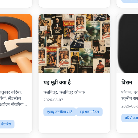
यह मूवी क्या है
विराम
ास्तुकार करियर,
चलचित्र, चलचित्र खोजक
फोकस, उत
यां, लैंडस्केप
स्क्रीन स
2026-08-07
बीआईएम नौकरियां,
2026-08-
 स्थिरता सलाहकार
एआई जनरेटिव आर्ट
बड़े भाषा मॉडल
वरण नौकरियां,
परियोजना 
डेटाबेस