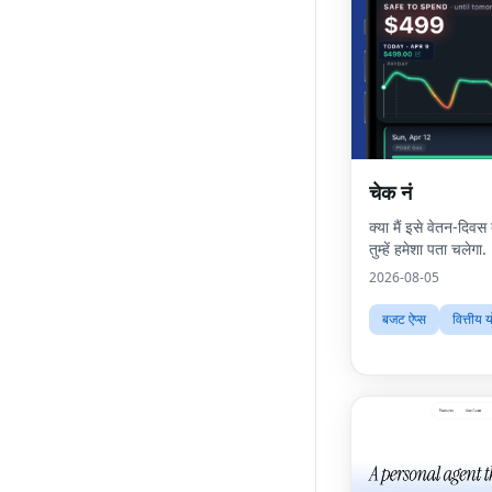
चेक नं
क्या मैं इसे वेतन-दि
तुम्हें हमेशा पता चलेगा.
2026-08-05
बजट ऐप्स
वित्तीय 