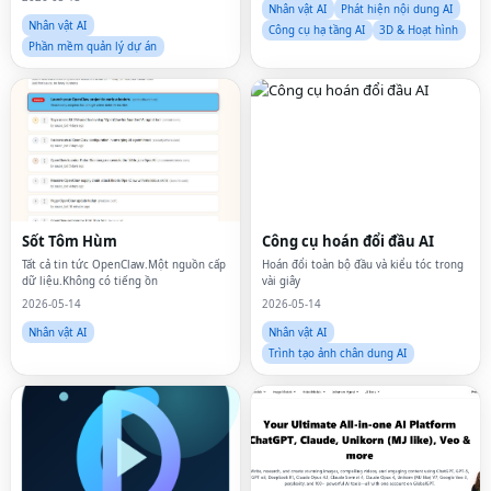
cấu trúc, lược đồ câu hỏi thường gặp,
Nhân vật AI
Phát hiện nội dung AI
tối ưu hóa LLM, Mirror Web, tiếp thị A
Nhân vật AI
Công cụ hạ tầng AI
3D & Hoạt hình
Phần mềm quản lý dự án
Sốt Tôm Hùm
Công cụ hoán đổi đầu AI
Tất cả tin tức OpenClaw.Một nguồn cấp
Hoán đổi toàn bộ đầu và kiểu tóc trong
dữ liệu.Không có tiếng ồn
vài giây
2026-05-14
2026-05-14
Nhân vật AI
Nhân vật AI
Trình tạo ảnh chân dung AI