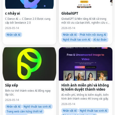
c nhảy ai
GlobalGPT
C Dance AI — C Dance 2.0 Được cung
GlobalGPT là Nền tảng AI tất cả trong
cấp bởi Seedance 2.0
một tối ưu của bạn.Viết, nghiên cứu và
tạo hình ảnh đẹp, video hấp dẫn và nội
2026-05-14
2026-05-14
dung hấp dẫn bằng ChatGPT, GPT-5, GPT
o3, DeepSeek R1, Claude Opus
Nhân vật AI
Nhân vật AI
Phát hiện nội dung AI
Nghệ thuật tạo sinh AI
AI dự đoán
Sắp xếp
Hình ảnh miễn phí và không
bị kiểm duyệt thành video
Biến tư thế thành video AI động ngay
lập tức.
AI miễn phí, không bị kiểm duyệt, biến
hình ảnh thành video 4K trong vài giây.
2026-05-14
2026-05-14
Nhân vật AI
Nghệ thuật tạo sinh AI
Nhân vật AI
Nghệ thuật tạo sinh AI
Trang web cảm hứng thiết kế