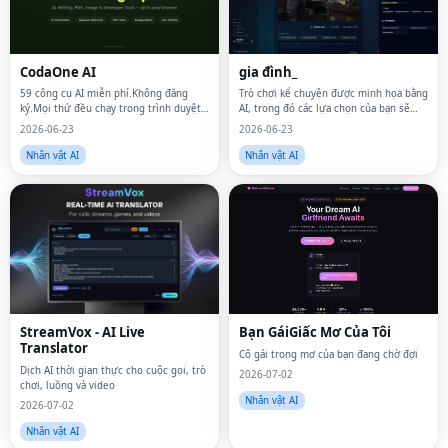
CodaOne AI
gia đình_
59 công cụ AI miễn phí.Không đăng
Trò chơi kể chuyện được minh họa bằng
ký.Mọi thứ đều chạy trong trình duyệt
AI, trong đó các lựa chọn của bạn sẽ
của bạn.
định hình lại thế giới
2026-06-23
2026-06-23
Nhân vật AI
Nhân vật AI
StreamVox - AI Live
Bạn GáiGiấc Mơ Của Tôi
Translator
Cô gái trong mơ của bạn đang chờ đợi
Dịch AI thời gian thực cho cuộc gọi, trò
2026-07-02
chơi, luồng và video
Nhân vật AI
2026-07-02
Nhân vật AI