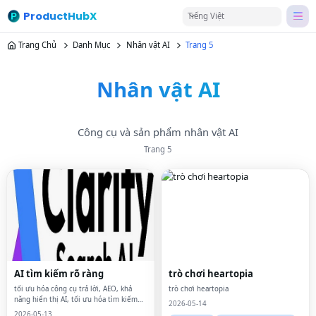
ProductHubX
Tiếng Việt
Trang Chủ
Danh Mục
Nhân vật AI
Trang 5
Nhân vật AI
Công cụ và sản phẩm nhân vật AI
Trang
5
AI tìm kiếm rõ ràng
trò chơi heartopia
tối ưu hóa công cụ trả lời, AEO, khả
trò chơi heartopia
năng hiển thị AI, tối ưu hóa tìm kiếm
2026-05-14
AI, ChatGPT SEO, đề xuất AI, dữ liệu có
2026-05-13