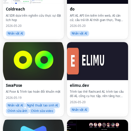
Coldreach
đo
AI SDR dựa trên nghiên cứu thực sự đặt
API AI, API tìm kiếm trên web, AI căn
lịch họp
cứ, câu trả lời AI thời gian thực, Thay
thế bối rối, API tìm kiếm, tìm kiếm AI,
2026-05-20
2026-05-20
API trả lời câu hỏi, API LLM, API RAG,
LLM dựa trên web, API câu trả lời
Nhân vật AI
Nhân vật AI
SwaPose
elimu.dev
AI Pose & Trình tạo hoán đổi khuôn mặt
Trình tạo thẻ flashcard AI, trình tạo câu
đố AI, công cụ học tập, nền tảng học
2026-05-19
tập trực tuyến, ứng dụng học tập,
2026-05-20
người tạo hướng dẫn học tập AI, trình
Nhân vật AI
Nghệ thuật tạo sinh AI
tạo thẻ flashcard tự động, trợ lý học tậ
Nhân vật AI
Chỉnh sửa ảnh
Chỉnh sửa video