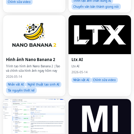
Trình tạo ảnh chân dung AI
Chỉnh sửa video
Chuyển văn bản thành giọng nói
Hình ảnh Nano Banana 2
Ltx AI
Trình tạo hình ảnh Nano Banana 2 |Tạo
Ltx AI
và chỉnh sửa hình ảnh ngay hôm nay
2026-05-14
2026-05-14
Nhân vật AI
Chỉnh sửa video
Nhân vật AI
Nghệ thuật tạo sinh AI
Tài nguyên thiết kế