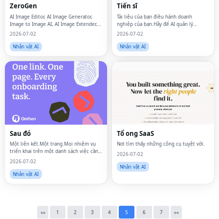
ZeroGen
Tiến sĩ
AI Image Editor, AI Image Generator,
Tài liệu của bạn điều hành doanh
Image to Image AI, AI Image Extender,
nghiệp của bạn.Hãy để AI quản lý
Nano Banana2
chúng.
2026-07-02
2026-07-02
Nhân vật AI
Nhân vật AI
Fac
Twi
Sau đó
Tổ ong SaaS
Lin
Một liên kết.Một trang.Mọi nhiệm vụ
Nơi tìm thấy những công cụ tuyệt vời.
triển khai trên một danh sách việc cần
2026-07-02
Pin
làm đơn giản, có thể chia sẻ.
2026-07-02
Nhân vật AI
Nhân vật AI
Sna
Wh
Tel
«
»
1
2
3
4
5
6
7
»
«