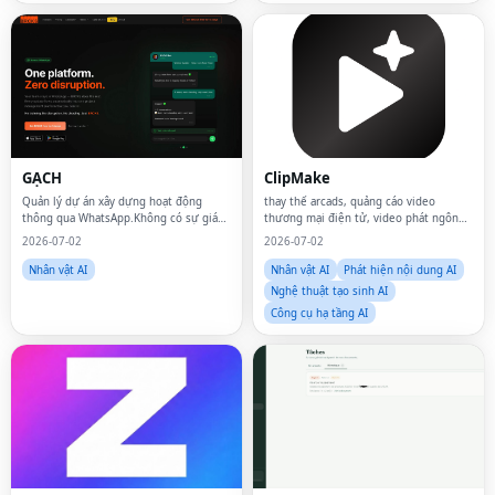
GẠCH
ClipMake
Quản lý dự án xây dựng hoạt động
thay thế arcads, quảng cáo video
thông qua WhatsApp.Không có sự gián
thương mại điện tử, video phát ngôn
đoạn.
viên ai, thay thế heygen, người tạo ai
2026-07-02
2026-07-02
ugc, trình tạo video ai ugc, quảng cáo ai
ugc
Nhân vật AI
Nhân vật AI
Phát hiện nội dung AI
Nghệ thuật tạo sinh AI
Công cụ hạ tầng AI