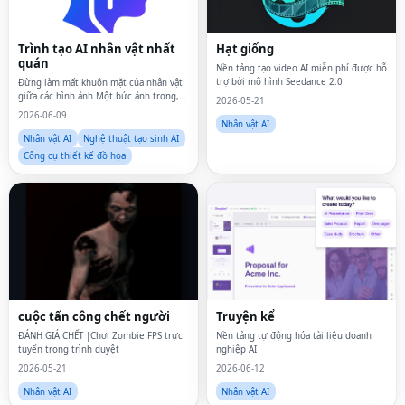
Trình tạo AI nhân vật nhất
Hạt giống
quán
Nền tảng tạo video AI miễn phí được hỗ
trợ bởi mô hình Seedance 2.0
Đừng làm mất khuôn mặt của nhân vật
giữa các hình ảnh.Một bức ảnh trong,
2026-05-21
sự nhất quán hoàn hảo.
2026-06-09
Nhân vật AI
Nhân vật AI
Nghệ thuật tạo sinh AI
Công cụ thiết kế đồ họa
cuộc tấn công chết người
Truyện kể
ĐÁNH GIÁ CHẾT |Chơi Zombie FPS trực
Nền tảng tự động hóa tài liệu doanh
tuyến trong trình duyệt
nghiệp AI
2026-05-21
2026-06-12
Nhân vật AI
Nhân vật AI