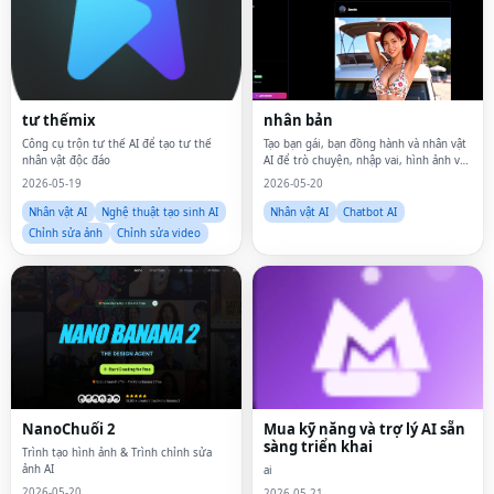
tư thếmix
nhân bản
Công cụ trộn tư thế AI để tạo tư thế
Tạo bạn gái, bạn đồng hành và nhân vật
nhân vật độc đáo
AI để trò chuyện, nhập vai, hình ảnh và
video không bị kiểm duyệt.
2026-05-19
2026-05-20
Nhân vật AI
Nghệ thuật tạo sinh AI
Nhân vật AI
Chatbot AI
Chỉnh sửa ảnh
Chỉnh sửa video
NanoChuối 2
Mua kỹ năng và trợ lý AI sẵn
sàng triển khai
Trình tạo hình ảnh & Trình chỉnh sửa
ảnh AI
ai
2026-05-20
2026-05-21