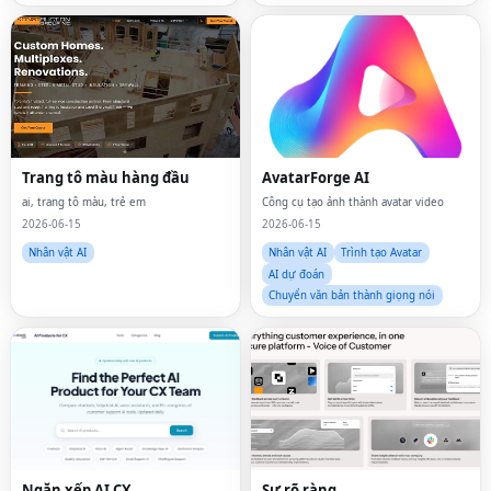
Trang tô màu hàng đầu
AvatarForge AI
ai, trang tô màu, trẻ em
Công cụ tạo ảnh thành avatar video
2026-06-15
2026-06-15
Nhân vật AI
Nhân vật AI
Trình tạo Avatar
AI dự đoán
Chuyển văn bản thành giọng nói
Ngăn xếp AI CX
Sự rõ ràng