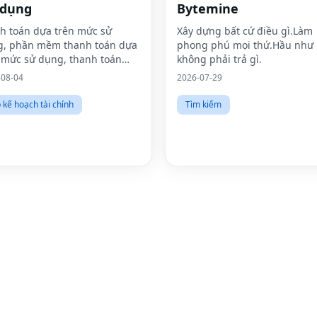
 dụng
Bytemine
h toán dựa trên mức sử
Xây dựng bất cứ điều gì.Làm
g, phần mềm thanh toán dựa
phong phú mọi thứ.Hầu như
 mức sử dụng, thanh toán
không phải trả gì.
 đồng hồ đo, thanh toán ai,
-08-04
2026-07-29
h toán ai, kiếm tiền từ ai,
 giá dựa trên mức tiêu dùng,
 kế hoạch tài chính
Tìm kiếm
h to