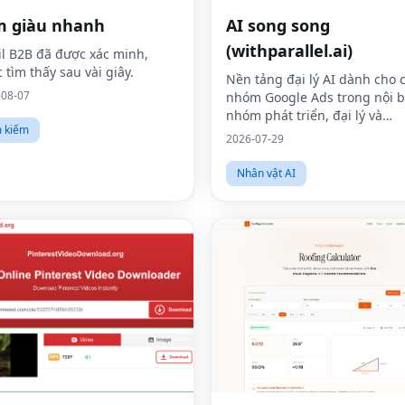
m giàu nhanh
AI song song
(withparallel.ai)
l B2B đã được xác minh,
 tìm thấy sau vài giây.
Nền tảng đại lý AI dành cho 
-08-07
nhóm Google Ads trong nội b
nhóm phát triển, đại lý và
m kiếm
phương tiện truyền thông trả
2026-07-29
Nhân vật AI