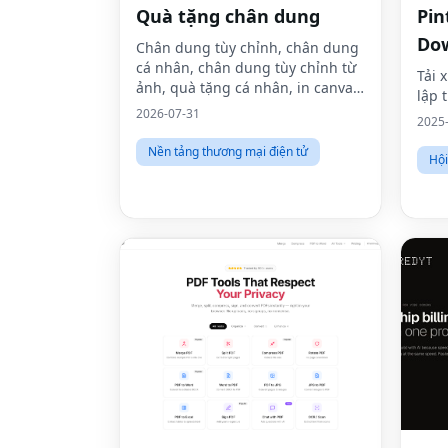
Quà tặng chân dung
Pin
Dow
Chân dung tùy chỉnh, chân dung
cá nhân, chân dung tùy chỉnh từ
vid
Tải 
ảnh, quà tặng cá nhân, in canvas
lập 
tùy chỉnh, chân dung từ ảnh,
2026-07-31
2025
nghệ thuật treo tường tùy chỉnh,
nghệ thuật treo tường cá nhân,
Nền tảng thương mại điện tử
Hội
tá