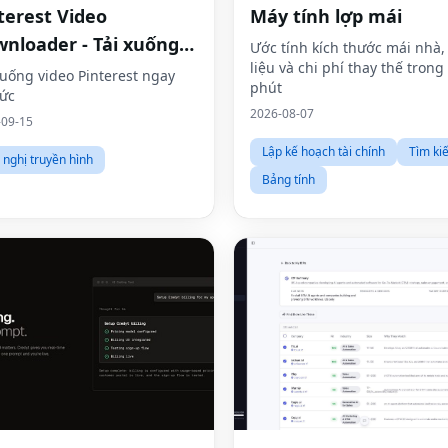
terest Video
Máy tính lợp mái
nloader - Tải xuống
Ước tính kích thước mái nhà,
liệu và chi phí thay thế trong 
eo HD trực tuyến
xuống video Pinterest ngay
phút
tức
2026-08-07
-09-15
Lập kế hoạch tài chính
Tìm ki
 nghị truyền hình
Bảng tính