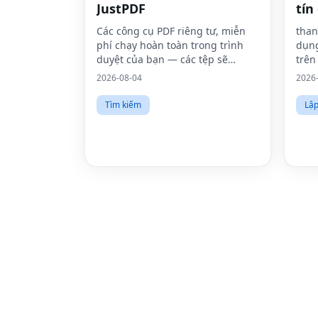
JustPDF
tín
Các công cụ PDF riêng tư, miễn
than
phí chạy hoàn toàn trong trình
dụn
duyệt của bạn — các tệp sẽ
trên
không bao giờ rời khỏi thiết bị
theo
2026-08-04
2026
của bạn.
than
định
Tìm kiếm
Lập
than