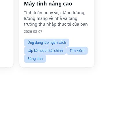
Máy tính nâng cao
Tính toán ngay việc tăng lương,
Fac
lương mang về nhà và tăng
trưởng thu nhập thực tế của bạn
Twit
2026-08-07
Lin
Ứng dụng lập ngân sách
Pint
Lập kế hoạch tài chính
Tìm kiếm
Sna
Bảng tính
Wha
Tel
Mes
Line
Red
Blo