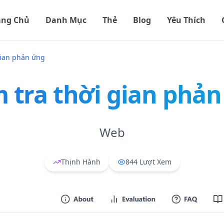
ang Chủ
Danh Mục
Thẻ
Blog
Yêu Thích
gian phản ứng
 tra thời gian phả
Web
Thịnh Hành
844
Lượt Xem