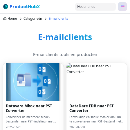
ProductHubX
Nederlands
Home
Categorieën
E-mailclients
E-mailclients
E-mailclients tools en producten
Datavare Mbox naar PST
DataDare EDB naar PST
Converter
Converter
Converteer de meerdere Mbox -
Eenvoudige en snelle manier om EDB
bestanden naar PST -indeling - met
te converteren naar PST -bestand met
DATAVare Mbox naar PST Converter
Datavare EDB naar PST Converter
2025-07-23
2025-07-30