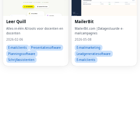
Fac
Twi
Leer Quill
MailerBit
Alles-in-één AI-tools voor docenten en
MailerBit.com |Datagestuurde e-
Lin
docenten
mailcampagnes
2026-02-06
2026-05-08
Pin
E-mailclients
Presentatiesoftware
E-mailmarketing
Sna
Planningssoftware
Leadgeneratiesoftware
Schrijfassistenten
E-mailclients
Wh
Tel
Mes
Lin
Red
Blo
Hac
Ne