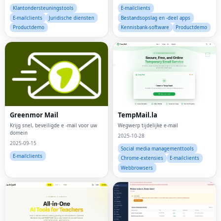
Klantondersteuningstools
E-mailclients
E-mailclients
Juridische diensten
Bestandsopslag en -deel apps
Productdemo
Kennisbank-software
Productdemo
Greenmor Mail
TempMail.la
Krijg snel, beveiligde e -mail voor uw
Wegwerp tijdelijke e-mail
domein
2025-10-28
2025-09-15
Social media managementtools
E-mailclients
Chrome-extensies
E-mailclients
Webbrowsers