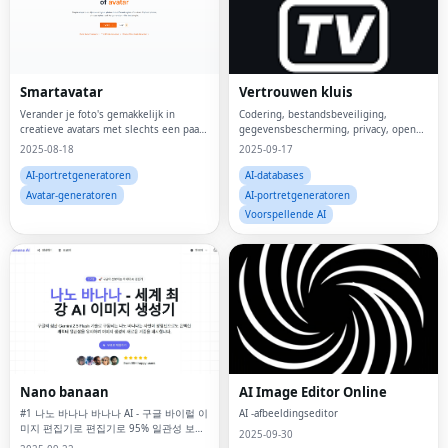
Smartavatar
Vertrouwen kluis
Verander je foto's gemakkelijk in
Codering, bestandsbeveiliging,
creatieve avatars met slechts een paar
gegevensbescherming, privacy, open
klikken.
source, AES-256, beveiligde opslag,
2025-08-18
2025-09-17
AI-portretgeneratoren
AI-databases
Avatar-generatoren
AI-portretgeneratoren
Voorspellende AI
Nano banaan
AI Image Editor Online
#1 나노 바나나 바나나 AI - 구글 바이럴 이
AI -afbeeldingseditor
미지 편집기로 편집기로 95% 일관성 보장
2025-09-30
보장!