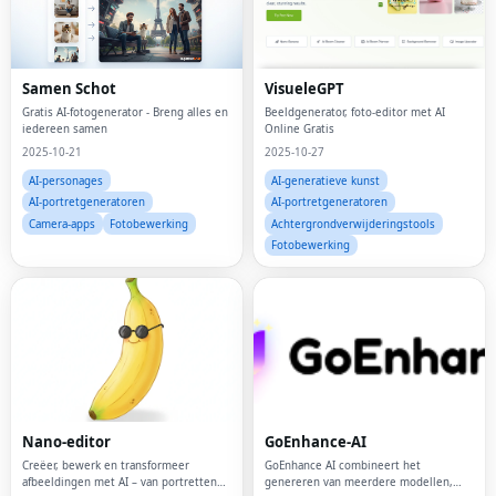
Samen Schot
VisueleGPT
Gratis AI-fotogenerator - Breng alles en
Beeldgenerator, foto-editor met AI
iedereen samen
Online Gratis
2025-10-21
2025-10-27
AI-personages
AI-generatieve kunst
AI-portretgeneratoren
AI-portretgeneratoren
Camera-apps
Fotobewerking
Achtergrondverwijderingstools
Fotobewerking
Nano-editor
GoEnhance-AI
Creëer, bewerk en transformeer
GoEnhance AI combineert het
afbeeldingen met AI – van portretten
genereren van meerdere modellen,