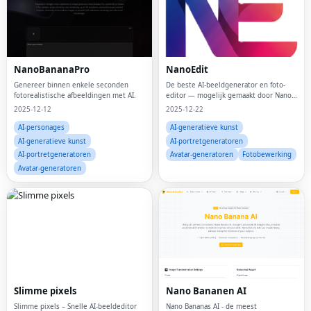
NanoBananaPro
NanoEdit
Genereer binnen enkele seconden
De beste AI-beeldgenerator en foto-
fotorealistische afbeeldingen met AI.
editor — mogelijk gemaakt door Nano
Banana Pro.🎨⚡
2025-12-12
2025-12-22
AI-personages
AI-generatieve kunst
AI-generatieve kunst
AI-portretgeneratoren
AI-portretgeneratoren
Avatar-generatoren
Fotobewerking
Avatar-generatoren
Slimme pixels
Nano Bananen AI
Slimme pixels – Snelle AI-beeldeditor
Nano Bananas AI - de meest