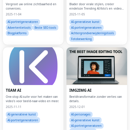
Vergroot uw online zichtbaarheid en
Blader door virale stijlen, creëer
conversies.
eindeloze Trending AI-foto's en -video's
met sjablonen binnen handbereik.
2025-11-04
2025-11-05
AI-portretgeneratoren
AI-generatieve kunst
Advertentietools
Beste SEO-tools
AI-portretgeneratoren
Blogplatforms
Achtergrondverwijderingstools
Fotobewerking
TEAM AI
IMG2IMG AI
One-stop AI-suite voor het maken van
Beeldtransformatie zonder verlies van
video's voor beeld-naar-video en meer.
details.
2025-11-11
2025-12-01
AI-generatieve kunst
AI-personages
AI-portretgeneratoren
AI-generatieve kunst
AI-portretgeneratoren