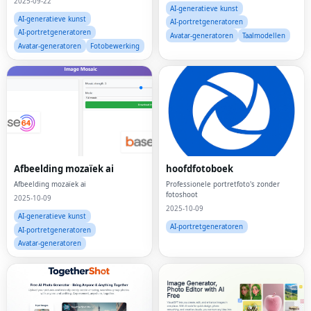
2025-09-22
AI-generatieve kunst
AI-generatieve kunst
AI-portretgeneratoren
AI-portretgeneratoren
Avatar-generatoren
Taalmodellen
Avatar-generatoren
Fotobewerking
Afbeelding mozaïek ai
hoofdfotoboek
Afbeelding mozaïek ai
Professionele portretfoto's zonder
fotoshoot
2025-10-09
2025-10-09
AI-generatieve kunst
AI-portretgeneratoren
AI-portretgeneratoren
Avatar-generatoren