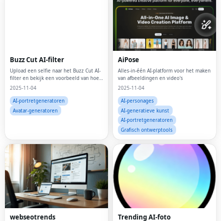
Buzz Cut AI-filter
AiPose
Upload een selfie naar het Buzz Cut AI-
Alles-in-één AI-platform voor het maken
filter en bekijk een voorbeeld van hoe
van afbeeldingen en video's
je eruit ziet in buzz-cut
2025-11-04
2025-11-04
AI-portretgeneratoren
AI-personages
Avatar-generatoren
AI-generatieve kunst
AI-portretgeneratoren
Grafisch ontwerptools
webseotrends
Trending AI-foto