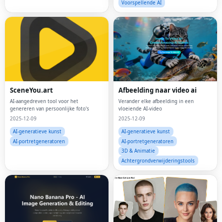
Voorspellende AI
SceneYou.art
Afbeelding naar video ai
AI-aangedreven tool voor het
Verander elke afbeelding in een
genereren van persoonlijke foto's
vloeiende AI-video
2025-12-09
2025-12-09
AI-generatieve kunst
AI-generatieve kunst
AI-portretgeneratoren
AI-portretgeneratoren
3D & Animatie
Achtergrondverwijderingstools