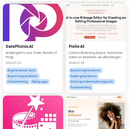
DatePhotos.AI
Pixlio-AI
AI-datingfoto's voor Tinder, Bumble of
Creëren.Bewerking.Inspire: moeiteloos
Hinge
maken en bewerken van afbeeldingen
op basis van AI.
2026-01-23
2026-01-29
AI-generatieve kunst
AI-portretgeneratoren
AI-portretgeneratoren
Avatar-generatoren
Fotobewerking
Dating apps
Achtergrondverwijderingstools
Fotobewerking