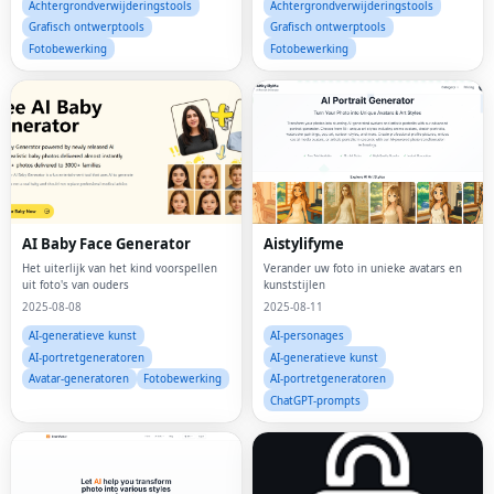
Achtergrondverwijderingstools
Achtergrondverwijderingstools
Grafisch ontwerptools
Grafisch ontwerptools
Fotobewerking
Fotobewerking
AI Baby Face Generator
Aistylifyme
Het uiterlijk van het kind voorspellen
Verander uw foto in unieke avatars en
uit foto's van ouders
kunststijlen
2025-08-08
2025-08-11
AI-generatieve kunst
AI-personages
AI-portretgeneratoren
AI-generatieve kunst
Avatar-generatoren
Fotobewerking
AI-portretgeneratoren
ChatGPT-prompts