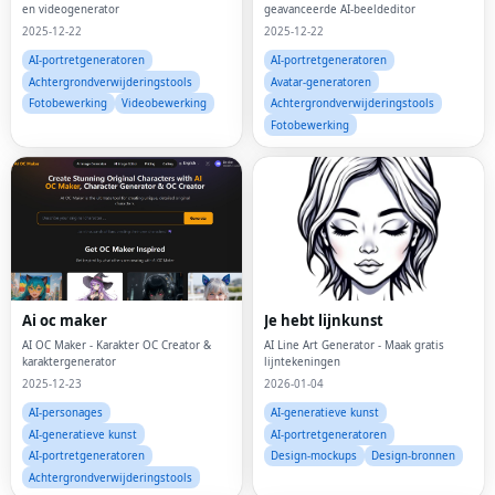
en videogenerator
geavanceerde AI-beeldeditor
2025-12-22
2025-12-22
AI-portretgeneratoren
AI-portretgeneratoren
Achtergrondverwijderingstools
Avatar-generatoren
Fotobewerking
Videobewerking
Achtergrondverwijderingstools
Fotobewerking
Ai oc maker
Je hebt lijnkunst
AI OC Maker - Karakter OC Creator &
AI Line Art Generator - Maak gratis
karaktergenerator
lijntekeningen
2025-12-23
2026-01-04
AI-personages
AI-generatieve kunst
AI-generatieve kunst
AI-portretgeneratoren
AI-portretgeneratoren
Design-mockups
Design-bronnen
Achtergrondverwijderingstools