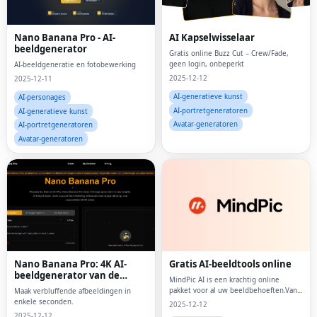
Nano Banana Pro - AI-
AI Kapselwisselaar
beeldgenerator
Gratis online Buzz Cut – Crew/Fade,
geen login, onbeperkt
AI-beeldgeneratie en fotobewerking
2025-12-12
2025-12-11
AI-generatieve kunst
AI-personages
AI-portretgeneratoren
AI-generatieve kunst
Avatar-generatoren
AI-portretgeneratoren
Avatar-generatoren
Nano Banana Pro: 4K AI-
Gratis AI-beeldtools online
beeldgenerator van de
MindPic AI is een krachtig online
volgende generatie
pakket voor al uw beeldbehoeften.Van
Maak verbluffende afbeeldingen in
het maken van kunst met tekst tot het
enkele seconden.
2025-12-12
verbeteren van foto's en het passen
2025-12-12