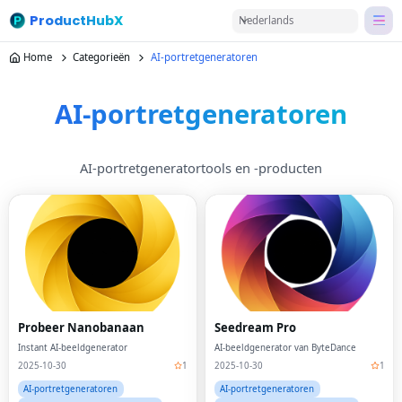
ProductHubX
Nederlands
Home
Categorieën
AI-portretgeneratoren
AI-portretgeneratoren
AI-portretgeneratortools en -producten
Probeer Nanobanaan
Seedream Pro
Instant AI-beeldgenerator
AI-beeldgenerator van ByteDance
2025-10-30
1
2025-10-30
1
AI-portretgeneratoren
AI-portretgeneratoren