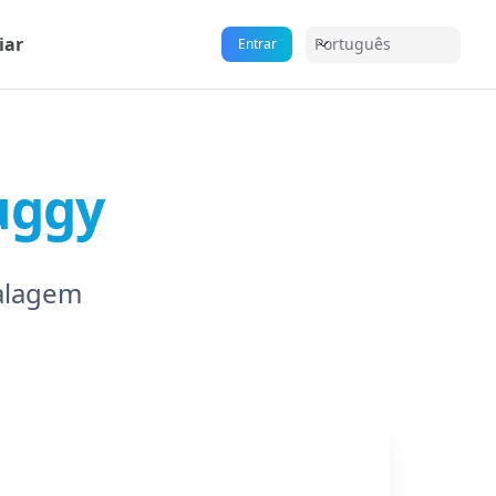
iar
Português
Entrar
uggy
alagem