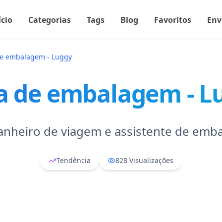
ício
Categorias
Tags
Blog
Favoritos
Env
de embalagem - Luggy
ta de embalagem - L
nheiro de viagem e assistente de emb
Tendência
828
Visualizações