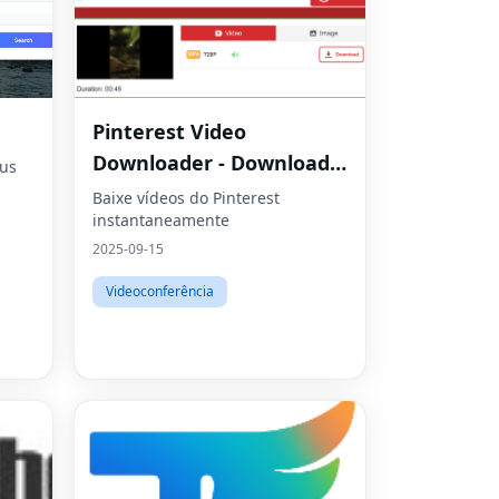
Pinterest Video
Downloader - Download
eus
de vídeos HD online
Baixe vídeos do Pinterest
instantaneamente
2025-09-15
Videoconferência