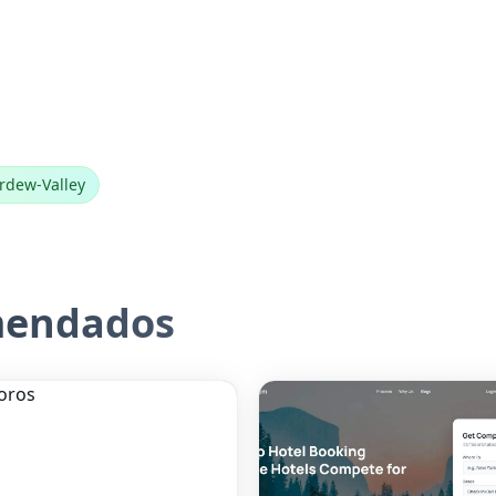
rdew-Valley
mendados