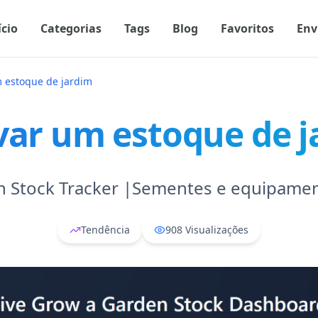
ício
Categorias
Tags
Blog
Favoritos
Env
m estoque de jardim
var um estoque de 
n Stock Tracker |Sementes e equipame
Tendência
908
Visualizações