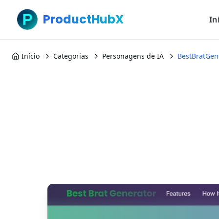
ProductHubX
In
Início
Categorias
Personagens de IA
BestBratGen