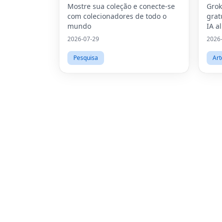
Mostre sua coleção e conecte-se
Grok
com colecionadores de todo o
grat
mundo
IA a
da x
2026-07-29
2026
líde
Imag
Pesquisa
Art
Ima