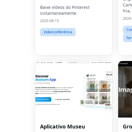
Cart
de vídeos HD online
Baixe vídeos do Pinterest
fria,
instantaneamente
2026
2025-09-15
Cor
Videoconferência
Fer
Aplicativo Museu
Gr