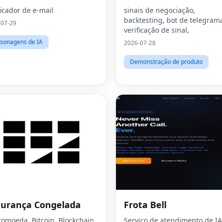
ficador de e-mail
sinais de negociação,
backtesting, bot de telegram
-07-29
verificação de sinal,
sonagens de IA
2026-07-28
Demonstração de produto
urança Congelada
Frota Bell
tomoeda, Bitcoin, Blockchain,
Serviço de atendimento de IA