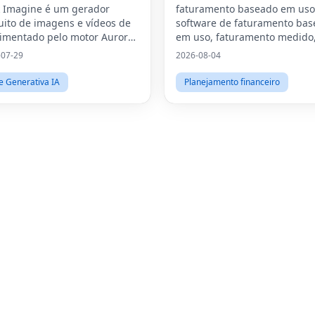
 Imagine é um gerador
faturamento baseado em uso
uito de imagens e vídeos de
software de faturamento ba
limentado pelo motor Aurora
em uso, faturamento medido
AI.Ele combina 20 modelos
faturamento ai, faturamento 
-07-29
2026-08-04
res de IA – incluindo Grok
monetização ai, preços base
ine, Flux 2, Sora 2, Veo 3,
em consumo, o que é
e Generativa IA
Planejamento financeiro
gen 4
faturamento baseado