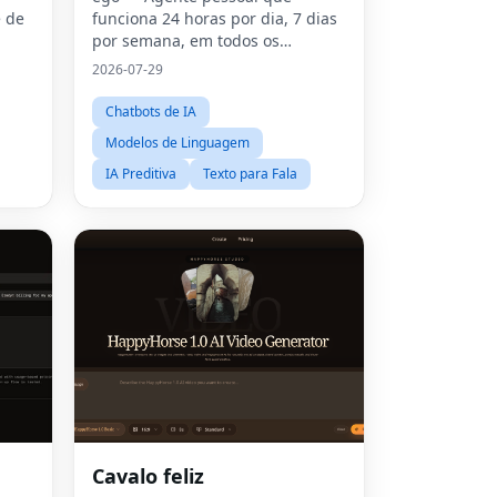
 de
funciona 24 horas por dia, 7 dias
por semana, em todos os
dispositivos
2026-07-29
Chatbots de IA
Modelos de Linguagem
IA Preditiva
Texto para Fala
Fac
Cavalo feliz
Twit