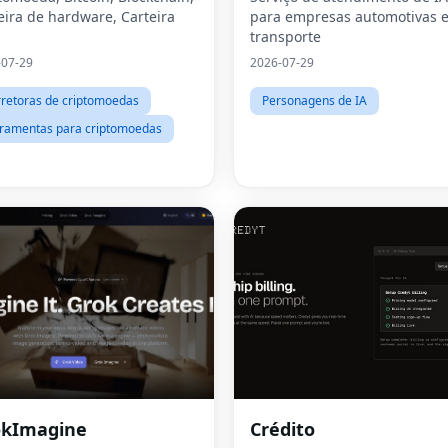
eira de hardware, Carteira
para empresas automotivas e
transporte
-07-29
2026-07-29
retoras de criptomoedas
Personagens de IA
ramentas para criptomoedas
okImagine
Crédito