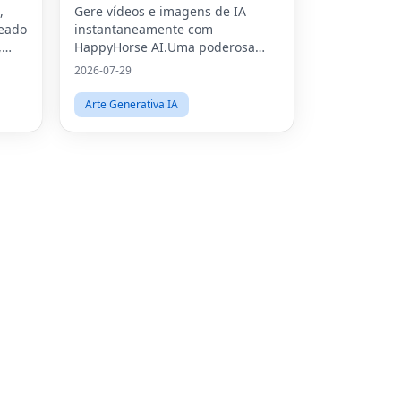
,
Gere vídeos e imagens de IA
seado
instantaneamente com
Lin
,
HappyHorse AI.Uma poderosa
ai,
plataforma de geração de texto
Pint
2026-07-29
ados
para vídeo e imagem para
Sna
criadores, profissionais de
Arte Generativa IA
marketing e empresas.
Wha
Tel
Mes
Line
Red
Blo
Hac
New
Mes