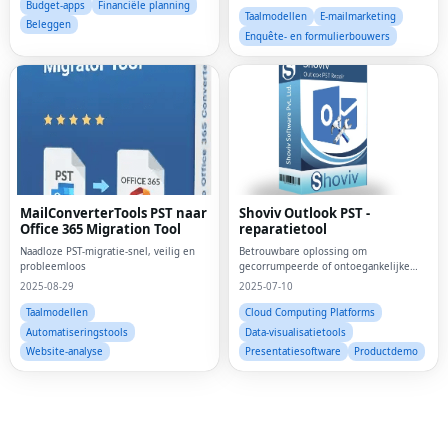
Budget-apps
Financiële planning
Taalmodellen
E-mailmarketing
Beleggen
Enquête- en formulierbouwers
MailConverterTools PST naar
Shoviv Outlook PST -
Office 365 Migration Tool
reparatietool
Naadloze PST-migratie-snel, veilig en
Betrouwbare oplossing om
probleemloos
gecorrumpeerde of ontoegankelijke
Fac
PST -bestanden moeiteloos te
2025-08-29
2025-07-10
repareren.
Twi
Taalmodellen
Cloud Computing Platforms
Automatiseringstools
Data-visualisatietools
Lin
Website-analyse
Presentatiesoftware
Productdemo
Pin
Sna