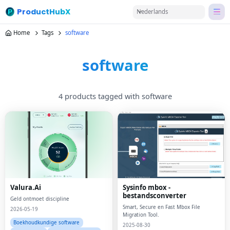
ProductHubX
Nederlands
Home
Tags
software
software
4 products tagged with software
Valura.Ai
Sysinfo mbox -
bestandsconverter
Geld ontmoet discipline
Smart, Secure en Fast Mbox File
2026-05-19
Migration Tool.
Boekhoudkundige software
2025-08-30