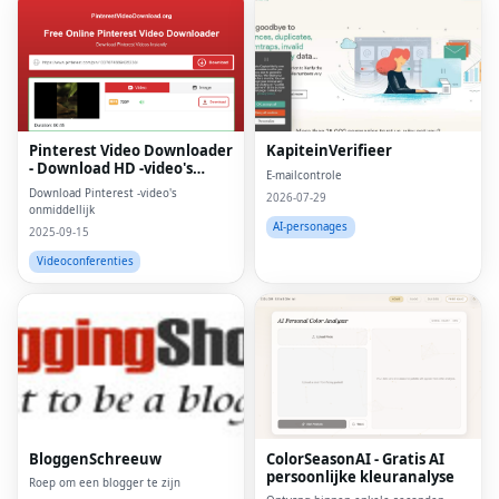
Pinterest Video Downloader
KapiteinVerifieer
- Download HD -video's
E-mailcontrole
online
Download Pinterest -video's
2026-07-29
onmiddellijk
AI-personages
2025-09-15
Videoconferenties
BloggenSchreeuw
ColorSeasonAI - Gratis AI
persoonlijke kleuranalyse
Roep om een ​​blogger te zijn