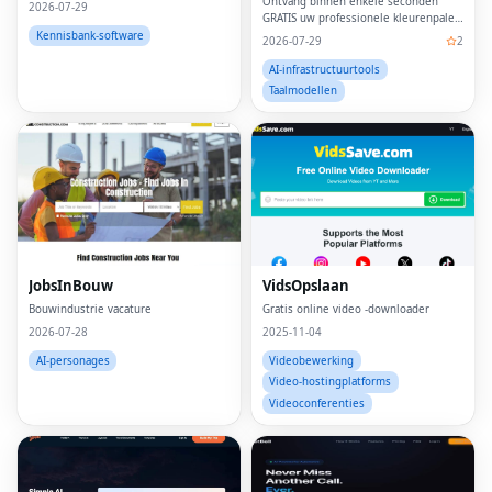
Ontvang binnen enkele seconden
2026-07-29
GRATIS uw professionele kleurenpalet
voor 12 seizoenen.Geen aanmelding
Kennisbank-software
2026-07-29
2
vereist!
AI-infrastructuurtools
Taalmodellen
JobsInBouw
VidsOpslaan
Bouwindustrie vacature
Gratis online video -downloader
2026-07-28
2025-11-04
AI-personages
Videobewerking
Video-hostingplatforms
Videoconferenties