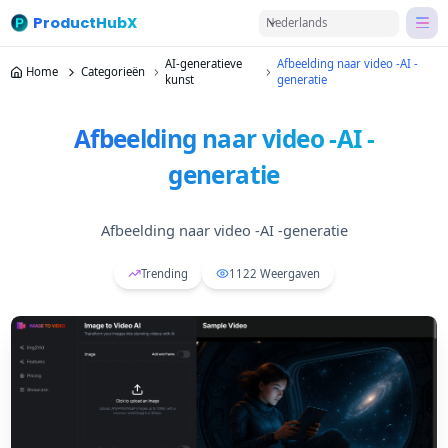
ProductHubX
Nederlands
AI-generatieve
Afbeelding naar video -AI -
Home
Categorieën
kunst
generatie
Afbeelding naar video -AI -
generatie
Afbeelding naar video -AI -generatie
Trending
1122
Weergaven