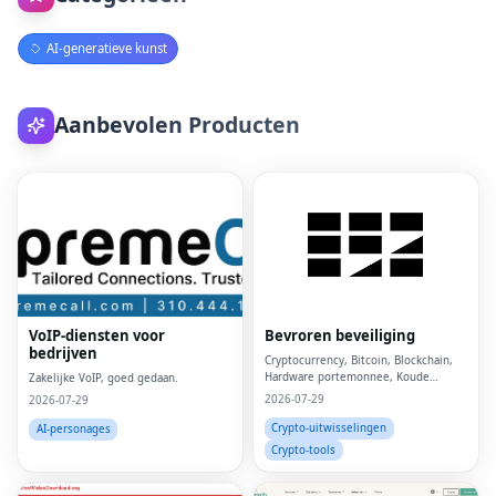
AI-generatieve kunst
Aanbevolen Producten
VoIP-diensten voor
Bevroren beveiliging
bedrijven
Cryptocurrency, Bitcoin, Blockchain,
Hardware portemonnee, Koude
Zakelijke VoIP, goed gedaan.
portemonnee,
2026-07-29
2026-07-29
Crypto-uitwisselingen
AI-personages
Crypto-tools