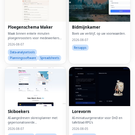
Ploegenschema Maker
Bidmijnkamer
Maak binnen enkele minuten
Boek uw verblijf, op uw voorwaarden.
ploegenroosters voor medewerkers
2026-08-07
met een eenvoudige online planner
2026-08-07
Reisapps
Data-analysetools
Planningssoftware
Spreadsheets
Skiboekers
Lorevorm
AI-aangedreven skireisplanner met
AI-miniatuurgenerator voor DnD en
gepersonaliseerde
tafelblad-RPG's
resortaanbevelingen en slimme
2026-08-07
2026-08-05
bundelbouwer.