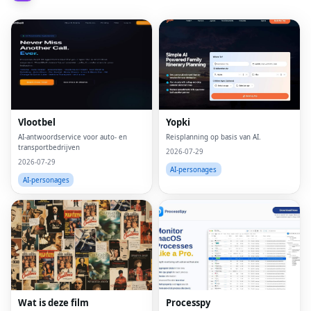
Vlootbel
Yopki
AI-antwoordservice voor auto- en
Reisplanning op basis van AI.
transportbedrijven
2026-07-29
2026-07-29
AI-personages
AI-personages
Wat is deze film
Processpy