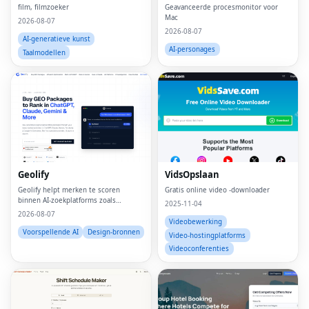
film, filmzoeker
Geavanceerde procesmonitor voor
Mac
2026-08-07
2026-08-07
AI-generatieve kunst
AI-personages
Taalmodellen
Geolify
VidsOpslaan
Geolify helpt merken te scoren
Gratis online video -downloader
binnen AI-zoekplatforms zoals
2025-11-04
ChatGPT, Gemini, Claude en Perplexity
2026-08-07
via Genative Engine Optimization
Videobewerking
(GEO).
Voorspellende AI
Design-bronnen
Video-hostingplatforms
Videoconferenties