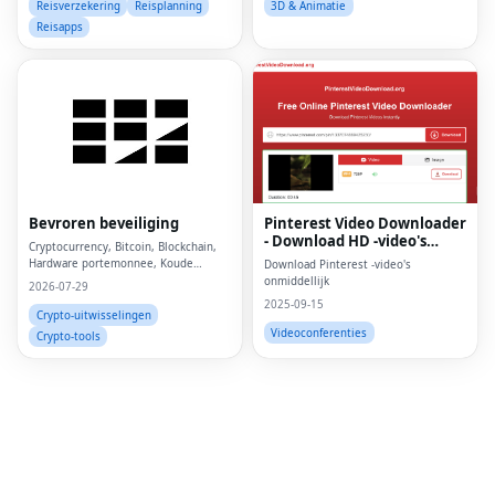
Reisverzekering
Reisplanning
3D & Animatie
Reisapps
Fac
Twi
Lin
Bevroren beveiliging
Pinterest Video Downloader
- Download HD -video's
Pin
Cryptocurrency, Bitcoin, Blockchain,
online
Hardware portemonnee, Koude
Download Pinterest -video's
portemonnee,
onmiddellijk
2026-07-29
Sna
2025-09-15
Crypto-uitwisselingen
Wh
Videoconferenties
Crypto-tools
Tel
Mes
Lin
Red