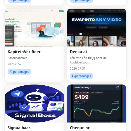
KapiteinVerifieer
Deeka.ai
E-mailcontrole
Eén foto.Eén tik.Jij bent de
hoofdpersoon.
2026-07-29
2026-07-31
AI-personages
AI-personages
Signaalbaas
Cheque nr