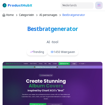
ProductHubX
Nederlands
Home
Categorieën
AI-personages
Bestbratgenerator
Bestbratgenerator
AI -tool
Trending
1450
Weergaven