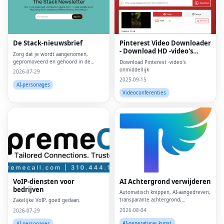
De Stack-nieuwsbrief
Pinterest Video Downloader
- Download HD -video's
Zorg dat je wordt aangenomen,
online
gepromoveerd en gehoord in de
Download Pinterest -video's
wereldwijde technologiewereld, in
onmiddellijk
2026-07-29
één wekelijkse e-mail.Vertrouwd door
2025-09-15
45k.
AI-personages
Videoconferenties
Fac
Twi
Lin
VoIP-diensten voor
AI Achtergrond verwijderen
Pin
bedrijven
Automatisch knippen, AI-aangedreven,
transparante achtergrond,
Zakelijke VoIP, goed gedaan.
Sna
browsergebaseerd, gratis online
2026-08-04
2026-07-29
Wh
AI-generatieve kunst
AI-personages