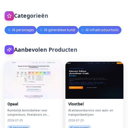
Categorieën
AI-personages
AI-generatieve kunst
AI-infrastructuurtools
Aanbevolen Producten
Opaal
Vlootbel
Ruimtelijk kennisbeheer voor
AI-antwoordservice voor auto- en
solopreneurs, freelancers en
transportbedrijven
neurodivergerende denkers.
2026-07-29
2026-07-29
AI-personages
AI-personages