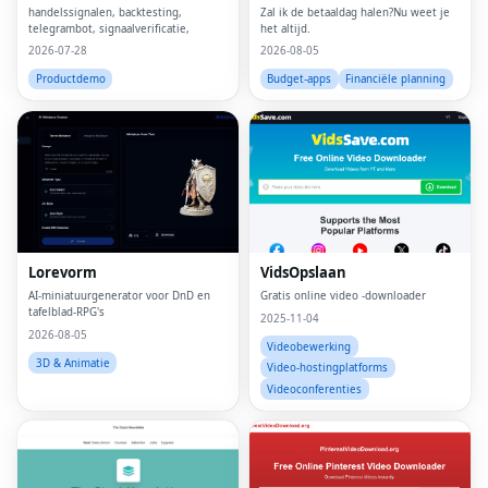
handelssignalen, backtesting,
Zal ik de betaaldag halen?Nu weet je
telegrambot, signaalverificatie,
het altijd.
2026-07-28
2026-08-05
Productdemo
Budget-apps
Financiële planning
Lorevorm
VidsOpslaan
AI-miniatuurgenerator voor DnD en
Gratis online video -downloader
tafelblad-RPG's
2025-11-04
2026-08-05
Videobewerking
3D & Animatie
Video-hostingplatforms
Videoconferenties