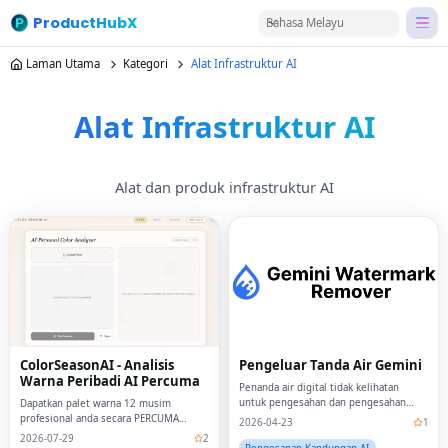
ProductHubX
Bahasa Melayu
Laman Utama
Kategori
Alat Infrastruktur AI
Alat Infrastruktur AI
Alat dan produk infrastruktur AI
ColorSeasonAI - Analisis
Pengeluar Tanda Air Gemini
Warna Peribadi AI Percuma
Penanda air digital tidak kelihatan
untuk pengesahan dan pengesahan
Dapatkan palet warna 12 musim
teks yang dijana AI.
profesional anda secara PERCUMA
2026-04-23
1
dalam beberapa saat.Tiada pendaftaran
2026-07-29
2