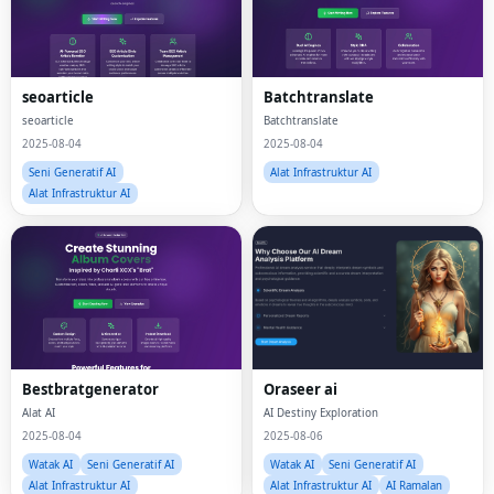
seoarticle
Batchtranslate
seoarticle
Batchtranslate
2025-08-04
2025-08-04
Seni Generatif AI
Alat Infrastruktur AI
Alat Infrastruktur AI
Bestbratgenerator
Oraseer ai
Alat AI
AI Destiny Exploration
2025-08-04
2025-08-06
Watak AI
Seni Generatif AI
Watak AI
Seni Generatif AI
Alat Infrastruktur AI
Alat Infrastruktur AI
AI Ramalan