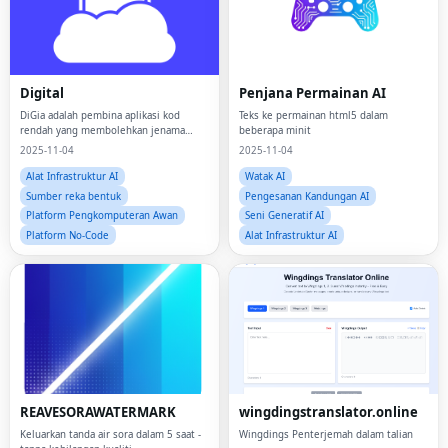
Digital
Penjana Permainan AI
DiGia adalah pembina aplikasi kod
Teks ke permainan html5 dalam
rendah yang membolehkan jenama
beberapa minit
melancarkan aplikasi asli sepenuhnya
2025-11-04
2025-11-04
dengan serta-merta
Alat Infrastruktur AI
Watak AI
Sumber reka bentuk
Pengesanan Kandungan AI
Platform Pengkomputeran Awan
Seni Generatif AI
Platform No-Code
Alat Infrastruktur AI
REAVESORAWATERMARK
wingdingstranslator.online
Keluarkan tanda air sora dalam 5 saat -
Wingdings Penterjemah dalam talian