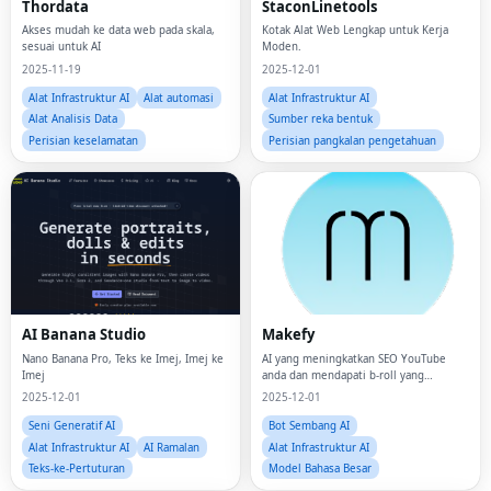
Thordata
StaconLinetools
Akses mudah ke data web pada skala,
Kotak Alat Web Lengkap untuk Kerja
sesuai untuk AI
Moden.
2025-11-19
2025-12-01
Alat Infrastruktur AI
Alat automasi
Alat Infrastruktur AI
Alat Analisis Data
Sumber reka bentuk
Perisian keselamatan
Perisian pangkalan pengetahuan
AI Banana Studio
Makefy
Nano Banana Pro, Teks ke Imej, Imej ke
AI yang meningkatkan SEO YouTube
Imej
anda dan mendapati b-roll yang
sempurna dengan serta-merta
2025-12-01
2025-12-01
Seni Generatif AI
Bot Sembang AI
Alat Infrastruktur AI
AI Ramalan
Alat Infrastruktur AI
Teks-ke-Pertuturan
Model Bahasa Besar