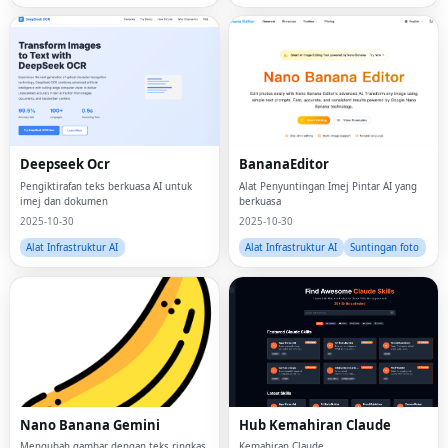
Deepseek Ocr
BananaEditor
Pengiktirafan teks berkuasa AI untuk
Alat Penyuntingan Imej Pintar AI yang
imej dan dokumen
berkuasa
2025-10-30
2025-10-30
Alat Infrastruktur AI
Alat Infrastruktur AI
Suntingan foto
Nano Banana Gemini
Hub Kemahiran Claude
Mengubah gambar dengan teks ringkas
Kemahiran Claude