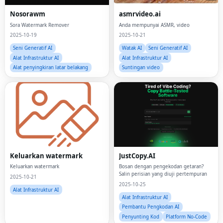
Nosorawm
asmrvideo.ai
Sora Watermark Remover
Anda mempunyai ASMR, video
2025-10-19
2025-10-21
Seni Generatif AI
Watak AI
Seni Generatif AI
Alat Infrastruktur AI
Alat Infrastruktur AI
Alat penyingkiran latar belakang
Suntingan video
Keluarkan watermark
JustCopy.AI
Keluarkan watermark
Bosan dengan pengekodan getaran?
Salin perisian yang diuji pertempuran
2025-10-21
2025-10-25
Alat Infrastruktur AI
Alat Infrastruktur AI
Pembantu Pengkodan AI
Penyunting Kod
Platform No-Code