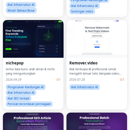
diperlukan!
Pengesanan Kandungan AI
Alat Infrastruktur AI
Alat Infrastruktur AI
Model Bahasa Besar
Suntingan video
nichepop
Remover.video
temui kata kunci arah aliran & niche
Alat berkuasa AI profesional untuk
yang menguntungkan
mengalih keluar teks daripada video,
termasuk tera air dan logo.
2026-04-29
1
2026-07-28
1
Pengesanan Kandungan AI
Alat Infrastruktur AI
Alat Infrastruktur AI
Alat SEO terbaik
Perisian kecerdasan perniagaan