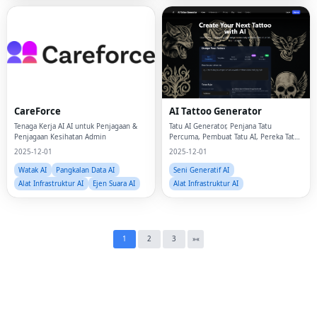
Fac
CareForce
AI Tattoo Generator
Twi
Tenaga Kerja AI AI untuk Penjagaan &
Tatu AI Generator, Penjana Tatu
Penjagaan Kesihatan Admin
Percuma, Pembuat Tatu AI, Pereka Tatu,
Lin
Penjana Imej Tatu
2025-12-01
2025-12-01
Watak AI
Pangkalan Data AI
Seni Generatif AI
Pin
Alat Infrastruktur AI
Ejen Suara AI
Alat Infrastruktur AI
Sna
Wh
1
2
3
»
«
Tel
Mes
Lin