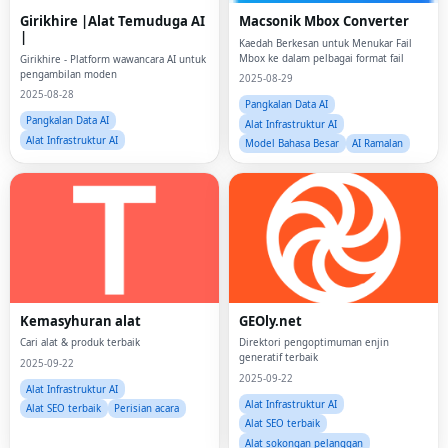
Girikhire |Alat Temuduga AI
Macsonik Mbox Converter
|
Kaedah Berkesan untuk Menukar Fail
Mbox ke dalam pelbagai format fail
Girikhire - Platform wawancara AI untuk
pengambilan moden
2025-08-29
2025-08-28
Pangkalan Data AI
Pangkalan Data AI
Alat Infrastruktur AI
Alat Infrastruktur AI
Model Bahasa Besar
AI Ramalan
Kemasyhuran alat
GEOly.net
Cari alat & produk terbaik
Direktori pengoptimuman enjin
generatif terbaik
2025-09-22
2025-09-22
Alat Infrastruktur AI
Alat Infrastruktur AI
Alat SEO terbaik
Perisian acara
Alat SEO terbaik
Alat sokongan pelanggan