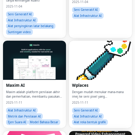
tanpa kehilangan kualiti
2025-11-04
2025-11-04
Seni Generatif AI
Seni Generatif AI
Alat Infrastruktur AI
Alat Infrastruktur AI
Alat penyingkiran latar belakang
Suntingan video
Maxim AI
Wplaces
Maxim adalah platform penilaian akhir
Dengan mudah menukar mana-mana
dan pemerhatian, membantu pasukan
imej ke seni pixel yang
menghantar ejen AI mereka dengan
serasi.Pencocokan warna yang
2025-11-11
2025-11-11
pasti dan> 5x lebih cepat!
sempurna, saiz semula pintar, dan
pemprosesan tempatan privasi-
Alat Infrastruktur AI
Seni Generatif AI
pertama.Percuma untuk semua pemain
Metrik dan Penilaian AI
Alat Infrastruktur AI
Wplace.
Ejen Suara AI
Model Bahasa Besar
Alat reka bentuk grafik