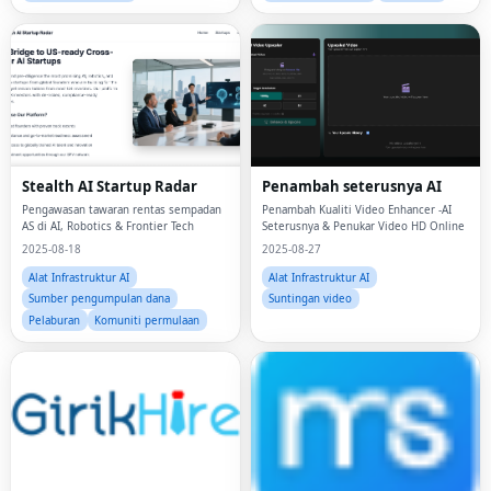
Stealth AI Startup Radar
Penambah seterusnya AI
Pengawasan tawaran rentas sempadan
Penambah Kualiti Video Enhancer -AI
AS di AI, Robotics & Frontier Tech
Seterusnya & Penukar Video HD Online
2025-08-18
2025-08-27
Alat Infrastruktur AI
Alat Infrastruktur AI
Sumber pengumpulan dana
Suntingan video
Pelaburan
Komuniti permulaan