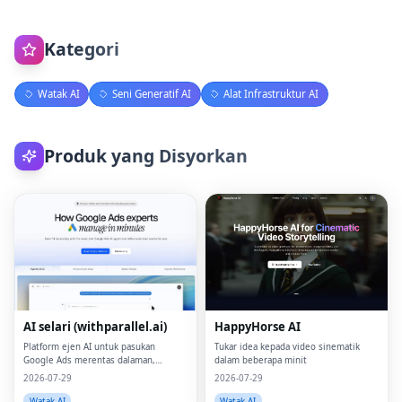
Kategori
Watak AI
Seni Generatif AI
Alat Infrastruktur AI
Produk yang Disyorkan
AI selari (withparallel.ai)
HappyHorse AI
Platform ejen AI untuk pasukan
Tukar idea kepada video sinematik
Google Ads merentas dalaman,
dalam beberapa minit
pertumbuhan, agensi dan media
2026-07-29
2026-07-29
berbayar.
Watak AI
Watak AI