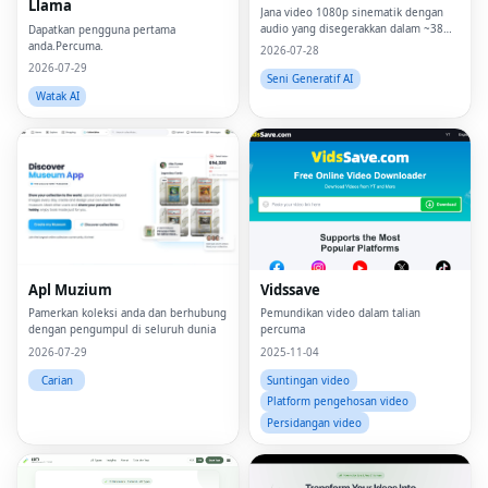
Llama
Jana video 1080p sinematik dengan
audio yang disegerakkan dalam ~38
Dapatkan pengguna pertama
saat.
anda.Percuma.
2026-07-28
2026-07-29
Seni Generatif AI
Watak AI
Apl Muzium
Vidssave
Pamerkan koleksi anda dan berhubung
Pemundikan video dalam talian
dengan pengumpul di seluruh dunia
percuma
2026-07-29
2025-11-04
Carian
Suntingan video
Platform pengehosan video
Persidangan video