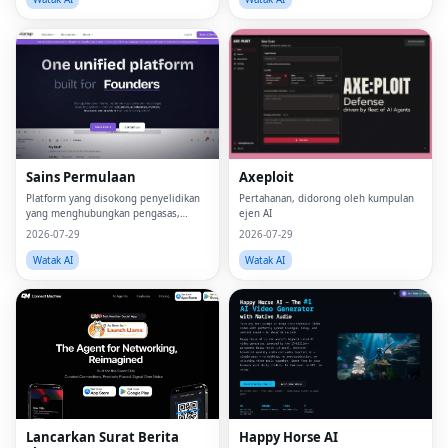
Sains Permulaan
Axeploit
Platform yang disokong penyelidikan
Pertahanan, didorong oleh kumpulan
yang menghubungkan pengasas,
ejen AI
program dan modal.
2026-07-29
2026-07-29
Watak AI
Watak AI
Lancarkan Surat Berita
Happy Horse AI