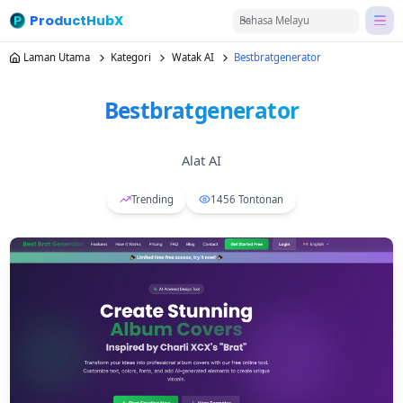
ProductHubX
Bahasa Melayu
Laman Utama
Kategori
Watak AI
Bestbratgenerator
Bestbratgenerator
Alat AI
Trending
1456
Tontonan