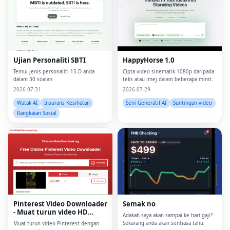
Ujian Personaliti SBTI
HappyHorse 1.0
Temui jenis personaliti 15-D anda
Cipta video sinematik 1080p daripada
dalam 30 soalan
teks atau imej dalam beberapa minit.
2026-07-31
2026-07-29
Watak AI
Insurans Kesihatan
Seni Generatif AI
Suntingan video
Rangkaian Sosial
Fac
Twi
Lin
Pinterest Video Downloader
Semak no
- Muat turun video HD
Pin
Adakah saya akan sampai ke hari gaji?
dalam talian
Sekarang anda akan sentiasa tahu.
Muat turun video Pinterest dengan