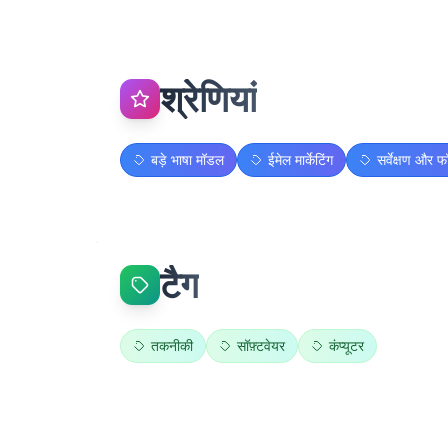
श्रेणियां
बड़े भाषा मॉडल
ईमेल मार्केटिंग
सर्वेक्षण और फॉ
टैग
तकनीकी
सॉफ़्टवेयर
कंप्यूटर