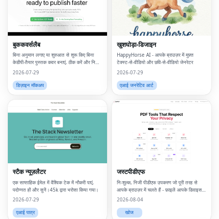
बुककवर्सलैब
खुशघोड़ा-डिजाइन
बिना अनुमान लगाए या शुरुआत से शुरू किए बिना
HappyHorse AI - आपके ब्राउज़र में मुफ़्त
केडीपी-तैयार पुस्तक कवर बनाएं, ठीक करें और निर्यात
टेक्स्ट‑से‑वीडियो और छवि‑से‑वीडियो जेनरेटर
करें।
2026-07-29
2026-07-29
डिज़ाइन मॉकअप
एआई जनरेटिव आर्ट
स्टैक न्यूज़लैटर
जस्टपीडीएफ
एक साप्ताहिक ईमेल में वैश्विक टेक में नौकरी पाएं,
निःशुल्क, निजी पीडीएफ उपकरण जो पूरी तरह से
पदोन्नत हों और सुनें।45k द्वारा भरोसा किया गया।
आपके ब्राउज़र में चलते हैं - फ़ाइलें आपके डिवाइस
को कभी नहीं छोड़ती हैं।
2026-07-29
2026-08-04
एआई पात्र
खोज