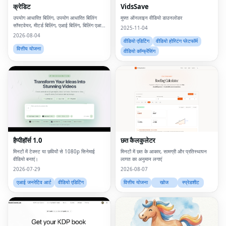
क्रेडिट
VidsSave
उपयोग आधारित बिलिंग, उपयोग आधारित बिलिंग
मुफ्त ऑनलाइन वीडियो डाउनलोडर
सॉफ्टवेयर, मीटर्ड बिलिंग, एआई बिलिंग, बिलिंग एआई,
2025-11-04
एआई मुद्रीकरण, उपभोग आधारित मूल्य निर्धारण,
2026-08-04
उपयोग आधारित बिलिंग क्या है, मीटर्ड बिलिंग क्या है,
वीडियो एडिटिंग
वीडियो होस्टिंग प्लेटफॉर्म
यू
वित्तीय योजना
वीडियो कॉन्फ्रेंसिंग
हैप्पीहॉर्स 1.0
छत कैलकुलेटर
मिनटों में टेक्स्ट या छवियों से 1080p सिनेमाई
मिनटों में छत के आकार, सामग्री और प्रतिस्थापन
वीडियो बनाएं।
लागत का अनुमान लगाएं
2026-07-29
2026-08-07
एआई जनरेटिव आर्ट
वीडियो एडिटिंग
वित्तीय योजना
खोज
स्प्रेडशीट