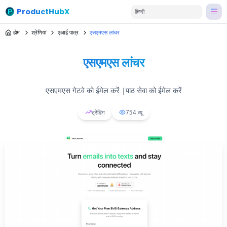
ProductHubX
हिन्दी
होम
श्रेणियां
एआई पात्र
एसएमएस लांचर
एसएमएस लांचर
एसएमएस गेटवे को ईमेल करें |पाठ सेवा को ईमेल करें
ट्रेंडिंग
754
व्यू