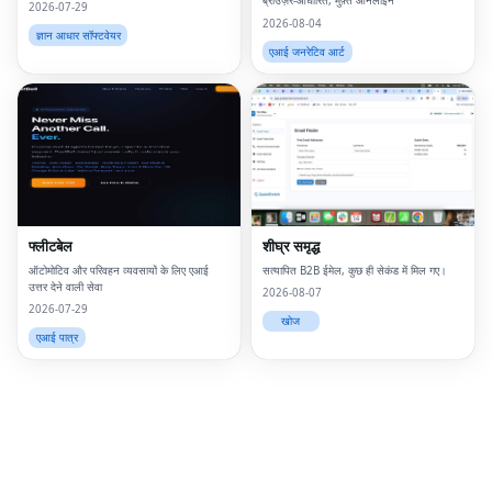
ब्राउज़र-आधारित, मुफ़्त ऑनलाइन
2026-07-29
2026-08-04
ज्ञान आधार सॉफ्टवेयर
एआई जनरेटिव आर्ट
Fac
Twi
Lin
Pin
फ्लीटबेल
शीघ्र समृद्ध
Sna
ऑटोमोटिव और परिवहन व्यवसायों के लिए एआई
सत्यापित B2B ईमेल, कुछ ही सेकंड में मिल गए।
उत्तर देने वाली सेवा
2026-08-07
Wh
2026-07-29
खोज
एआई पात्र
Tel
Mes
Lin
Red