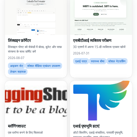
लिंक्डइन फ़ॉर्मेटर
एसबीटीआई व्यक्तित्व परीक्षण
लिंक्डइन पोस्ट को सेकंडों में बोल्ड, बुलेट और साफ़
30 प्रश्नों में अपना 15-डी व्यक्तित्व प्रकार खोजें
संरचना के साथ फ़ॉर्मेट करें
2026-07-31
2026-08-07
एआई पात्र
स्वास्थ्य बीमा
सोशल नेटवर्किंग
आइकन सेट
सोशल मीडिया प्रबंधन उपकरण
लेखन सहायक
ब्लॉगिंगशाउट
एआई पृष्ठभूमि हटाएं
एक ब्लॉगर बनने के लिए चिल्लाओ
ऑटो क्लिपिंग, एआई-संचालित, पारदर्शी पृष्ठभूमि,