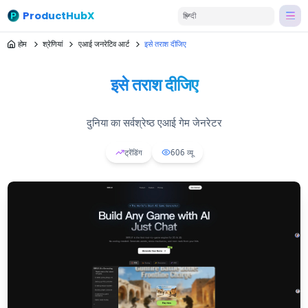
ProductHubX
हिन्दी
होम
श्रेणियां
एआई जनरेटिव आर्ट
इसे तराश दीजिए
इसे तराश दीजिए
दुनिया का सर्वश्रेष्ठ एआई गेम जेनरेटर
ट्रेंडिंग
606
व्यू