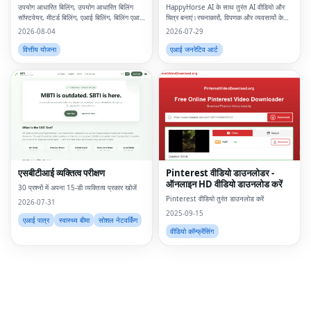
उपयोग आधारित बिलिंग, उपयोग आधारित बिलिंग
HappyHorse AI के साथ तुरंत AI वीडियो और
सॉफ्टवेयर, मीटर्ड बिलिंग, एआई बिलिंग, बिलिंग एआई,
चित्र बनाएं।रचनाकारों, विपणक और व्यवसायों के
एआई मुद्रीकरण, उपभोग आधारित मूल्य निर्धारण,
लिए एक शक्तिशाली टेक्स्ट-टू-वीडियो और छवि निर्माण
2026-08-04
2026-07-29
उपयोग आधारित बिलिंग क्या है, मीटर्ड बिलिंग क्या है,
मंच।
यू
वित्तीय योजना
एआई जनरेटिव आर्ट
Fac
Twi
Lin
Pin
एसबीटीआई व्यक्तित्व परीक्षण
Pinterest वीडियो डाउनलोडर -
ऑनलाइन HD वीडियो डाउनलोड करें
Sna
30 प्रश्नों में अपना 15-डी व्यक्तित्व प्रकार खोजें
Pinterest वीडियो तुरंत डाउनलोड करें
2026-07-31
Wh
2025-09-15
एआई पात्र
स्वास्थ्य बीमा
सोशल नेटवर्किंग
वीडियो कॉन्फ्रेंसिंग
Tel
Mes
Lin