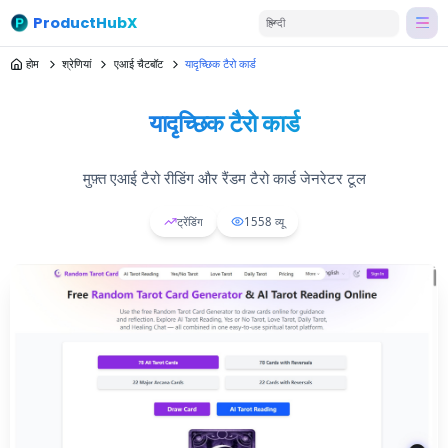
ProductHubX
हिन्दी
होम
श्रेणियां
एआई चैटबॉट
यादृच्छिक टैरो कार्ड
यादृच्छिक टैरो कार्ड
मुफ़्त एआई टैरो रीडिंग और रैंडम टैरो कार्ड जेनरेटर टूल
ट्रेंडिंग
1558
व्यू