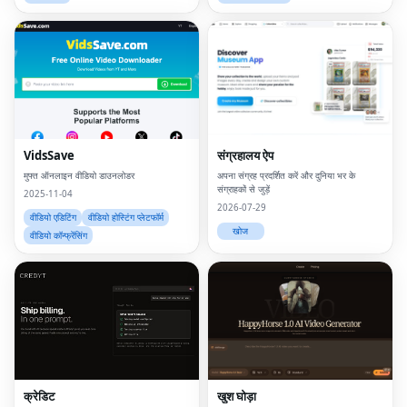
VidsSave
संग्रहालय ऐप
मुफ्त ऑनलाइन वीडियो डाउनलोडर
अपना संग्रह प्रदर्शित करें और दुनिया भर के
संग्राहकों से जुड़ें
2025-11-04
2026-07-29
वीडियो एडिटिंग
वीडियो होस्टिंग प्लेटफॉर्म
खोज
वीडियो कॉन्फ्रेंसिंग
क्रेडिट
खुश घोड़ा