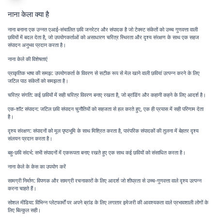
नाना केला क्या है
नाना बनाना एक उन्नत एआई-संचालित छवि जनरेटर और संपादक है जो टेक्स्ट संकेतों को उच्च गुणवत्ता वाली
छवियों में बदल देता है, जो उपयोगकर्ताओं को असाधारण चरित्र स्थिरता और दृश्य संरक्षण के साथ एक सहज
संपादन अनुभव प्रदान करता है।
नाना केले की विशेषताएं
प्राकृतिक भाषा की समझ: उपयोगकर्ता के विवरण से सटीक रूप से मेल खाने वाली छवियां उत्पन्न करने के लिए
जटिल पाठ संकेतों को समझता है।
चरित्र संगति: कई छवियों में सही चरित्र विवरण बनाए रखता है, जो ब्रांडिंग और कहानी कहने के लिए आदर्श है।
एक-शॉट संपादन: जटिल छवि संपादन चुनौतियों को सहजता से हल करते हुए, एक ही प्रयास में सही परिणाम देता
है।
दृश्य संरक्षण: संपादनों को मूल पृष्ठभूमि के साथ मिश्रित करता है, पारंपरिक संपादकों की तुलना में बेहतर दृश्य
संलयन प्रदान करता है।
बहु-छवि संदर्भ: सभी संपादनों में एकरूपता बनाए रखते हुए एक साथ कई छवियों को संसाधित करता है।
नाना केले के केस का उपयोग करें
सामग्री निर्माण: विपणक और सामग्री रचनाकारों के लिए आदर्श जो शीघ्रता से उच्च-गुणवत्ता वाले दृश्य उत्पन्न
करना चाहते हैं।
सोशल मीडिया: विभिन्न प्लेटफार्मों पर अपने ब्रांड के लिए लगातार इमेजरी की आवश्यकता वाले प्रभावशाली लोगों के
लिए बिल्कुल सही।