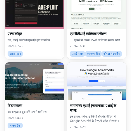
एक्सप्लॉइट
एसबीटीआई व्यक्तित्व परीक्षण
रक्षा, एआई एजेंटों के एक बेड़े द्वारा संचालित
30 प्रश्नों में अपना 15-डी व्यक्तित्व प्रकार खोजें
2026-07-29
2026-07-31
एआई पात्र
एआई पात्र
स्वास्थ्य बीमा
सोशल नेटवर्किंग
बिडमायरूम
समानांतर एआई (समानांतर.एआई के
साथ)
अपना प्रवास बुक करें, अपनी शर्तों पर।
इन-हाउस, ग्रोथ, एजेंसियों और पेड मीडिया में
2026-08-07
Google Ads टीमों के लिए AI एजेंट प्लेटफ़ॉर्म।
यात्रा ऐप्स
2026-07-29