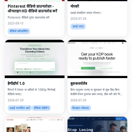
Pinterest वीडियो डाउनलोडर -
योपकी
ऑनलाइन HD वीडियो डाउनलोड करें
एआई-संचालित यात्रा योजना।
Pinterest वीडियो तुरंत डाउनलोड करें
2026-07-29
2025-09-15
एआई पात्र
वीडियो कॉन्फ्रेंसिंग
हैप्पीहॉर्स 1.0
बुककवर्सलैब
मिनटों में टेक्स्ट या छवियों से 1080p सिनेमाई
बिना अनुमान लगाए या शुरुआत से शुरू किए बिना
वीडियो बनाएं।
केडीपी-तैयार पुस्तक कवर बनाएं, ठीक करें और निर्यात
करें।
2026-07-29
2026-07-29
एआई जनरेटिव आर्ट
वीडियो एडिटिंग
डिज़ाइन मॉकअप
Fac