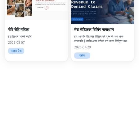
Twi
Lin
Pin
चेरि चेरि महिला
मेरा मेडिकल बिलिंग समाधान
Sna
इटालियन चार्म्स स्टोर
हम आपके मेडिकल बिलिंग को शुरू से अंत तक
संभालते हैं ताकि आप मरीजों पर ध्यान केंद्रित कर
2026-08-07
सकें
Wh
2026-07-29
यात्रा ऐप्स
खोज
Tel
Mes
Lin
Red
Blo
Hac
Ne
Mes