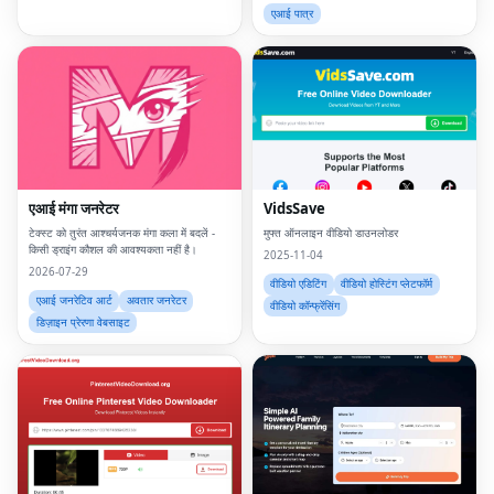
एआई पात्र
एआई मंगा जनरेटर
VidsSave
टेक्स्ट को तुरंत आश्चर्यजनक मंगा कला में बदलें -
मुफ्त ऑनलाइन वीडियो डाउनलोडर
किसी ड्राइंग कौशल की आवश्यकता नहीं है।
2025-11-04
2026-07-29
वीडियो एडिटिंग
वीडियो होस्टिंग प्लेटफॉर्म
एआई जनरेटिव आर्ट
अवतार जनरेटर
वीडियो कॉन्फ्रेंसिंग
डिज़ाइन प्रेरणा वेबसाइट