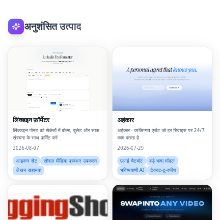
अनुशंसित उत्पाद
लिंक्डइन फ़ॉर्मेटर
अहंकार
लिंक्डइन पोस्ट को सेकंडों में बोल्ड, बुलेट और साफ़
अहंकार - व्यक्तिगत एजेंट जो हर डिवाइस पर 24/7
संरचना के साथ फ़ॉर्मेट करें
काम करता है
2026-08-07
2026-07-29
आइकन सेट
सोशल मीडिया प्रबंधन उपकरण
एआई चैटबॉट
बड़े भाषा मॉडल
लेखन सहायक
भविष्यवाणी AI
टेक्स्ट-टू-स्पीच