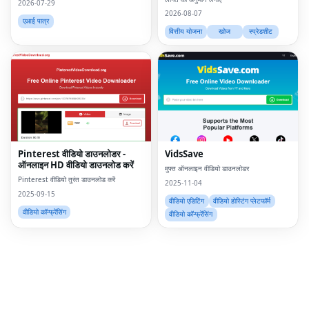
2026-07-29
2026-08-07
एआई पात्र
वित्तीय योजना
खोज
स्प्रेडशीट
Fac
Twi
Lin
Pin
Pinterest वीडियो डाउनलोडर -
VidsSave
ऑनलाइन HD वीडियो डाउनलोड करें
मुफ्त ऑनलाइन वीडियो डाउनलोडर
Sna
Pinterest वीडियो तुरंत डाउनलोड करें
2025-11-04
2025-09-15
Wh
वीडियो एडिटिंग
वीडियो होस्टिंग प्लेटफॉर्म
वीडियो कॉन्फ्रेंसिंग
वीडियो कॉन्फ्रेंसिंग
Tel
Mes
Lin
Red