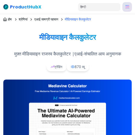
ProductHubX
हिन्दी
होम
श्रेणियां
एआई सामग्री पहचान
मीडियावाइन कैलकुलेटर
मीडियावाइन कैलकुलेटर
मुफ़्त मीडियावाइन राजस्व कैलकुलेटर |एआई-संचालित आय अनुमानक
ट्रेंडिंग
870
व्यू