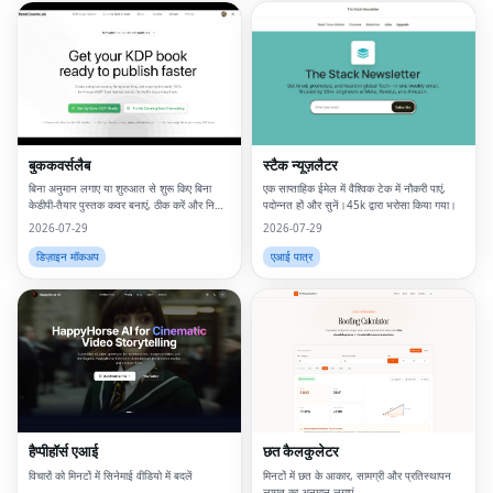
बुककवर्सलैब
स्टैक न्यूज़लैटर
बिना अनुमान लगाए या शुरुआत से शुरू किए बिना
एक साप्ताहिक ईमेल में वैश्विक टेक में नौकरी पाएं,
केडीपी-तैयार पुस्तक कवर बनाएं, ठीक करें और निर्यात
पदोन्नत हों और सुनें।45k द्वारा भरोसा किया गया।
करें।
2026-07-29
2026-07-29
डिज़ाइन मॉकअप
एआई पात्र
हैप्पीहॉर्स एआई
छत कैलकुलेटर
विचारों को मिनटों में सिनेमाई वीडियो में बदलें
मिनटों में छत के आकार, सामग्री और प्रतिस्थापन
लागत का अनुमान लगाएं