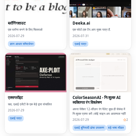
ब्लॉगिंगशाउट
Deeka.ai
एक ब्लॉगर बनने के लिए चिल्लाओ
एक फोटो.एक टैप.आप मुख्य पात्र हैं.
2026-07-29
2026-07-31
ज्ञान आधार सॉफ्टवेयर
एआई पात्र
एक्सप्लॉइट
ColorSeasonAI - निःशुल्क AI
व्यक्तिगत रंग विश्लेषण
रक्षा, एआई एजेंटों के एक बेड़े द्वारा संचालित
अपना पेशेवर 12-सीज़न रंग पैलेट कुछ ही सेकंड में
2026-07-29
निःशुल्क प्राप्त करें।कोई साइन-अप आवश्यक नहीं!
एआई पात्र
2026-07-29
2
एआई बुनियादी ढांचा उपकरण
बड़े भाषा मॉडल