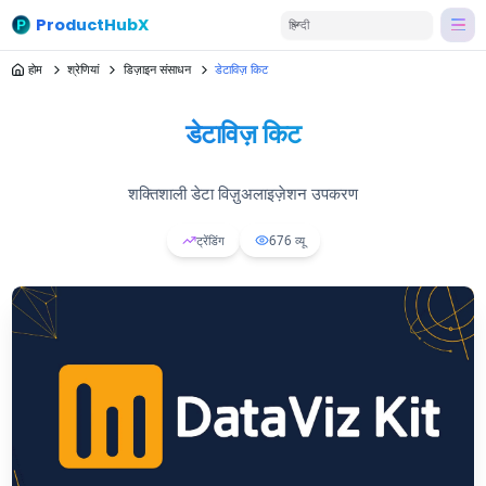
ProductHubX
हिन्दी
होम
श्रेणियां
डिज़ाइन संसाधन
डेटाविज़ किट
डेटाविज़ किट
शक्तिशाली डेटा विज़ुअलाइज़ेशन उपकरण
ट्रेंडिंग
676
व्यू