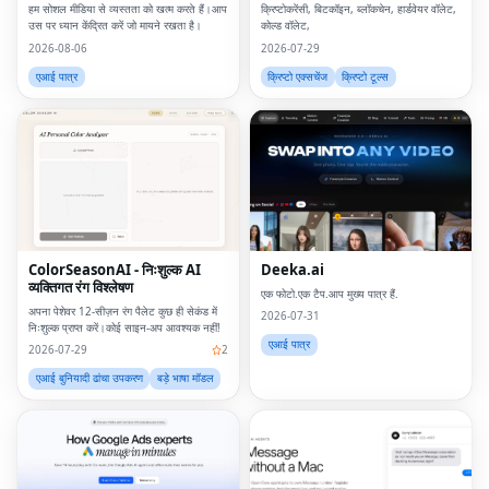
हम सोशल मीडिया से व्यस्तता को खत्म करते हैं।आप
क्रिप्टोकरेंसी, बिटकॉइन, ब्लॉकचेन, हार्डवेयर वॉलेट,
उस पर ध्यान केंद्रित करें जो मायने रखता है।
कोल्ड वॉलेट,
2026-08-06
2026-07-29
एआई पात्र
क्रिप्टो एक्सचेंज
क्रिप्टो टूल्स
ColorSeasonAI - निःशुल्क AI
Deeka.ai
व्यक्तिगत रंग विश्लेषण
एक फोटो.एक टैप.आप मुख्य पात्र हैं.
अपना पेशेवर 12-सीज़न रंग पैलेट कुछ ही सेकंड में
2026-07-31
निःशुल्क प्राप्त करें।कोई साइन-अप आवश्यक नहीं!
एआई पात्र
2026-07-29
2
एआई बुनियादी ढांचा उपकरण
बड़े भाषा मॉडल