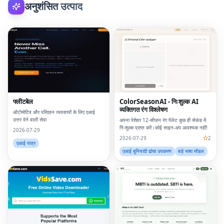
अनुशंसित उत्पाद
फ्लीटबेल
ColorSeasonAI - निःशुल्क AI
व्यक्तिगत रंग विश्लेषण
ऑटोमोटिव और परिवहन व्यवसायों के लिए एआई
उत्तर देने वाली सेवा
अपना पेशेवर 12-सीज़न रंग पैलेट कुछ ही सेकंड में
निःशुल्क प्राप्त करें।कोई साइन-अप आवश्यक नहीं!
2026-07-29
2026-07-29
2
एआई पात्र
एआई बुनियादी ढांचा उपकरण
बड़े भाषा मॉडल