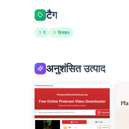
टैग
ऐ
डिज़ाइन
अनुशंसित उत्पाद