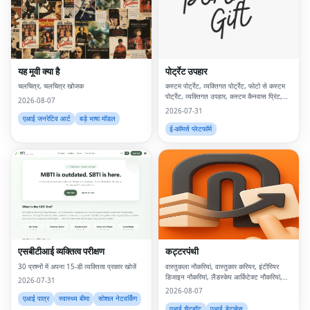
यह मूवी क्या है
पोर्ट्रेट उपहार
चलचित्र, चलचित्र खोजक
कस्टम पोर्ट्रेट, व्यक्तिगत पोर्ट्रेट, फोटो से कस्टम
पोर्ट्रेट, व्यक्तिगत उपहार, कस्टम कैनवास प्रिंट,
2026-08-07
फोटो से पोर्ट्रेट, कस्टम दीवार कला, व्यक्तिगत दीवार
2026-07-31
कला, कस्टम कलाकृति, डिजिटा
एआई जनरेटिव आर्ट
बड़े भाषा मॉडल
ई-कॉमर्स प्लेटफॉर्म
एसबीटीआई व्यक्तित्व परीक्षण
कट्टरपंथी
30 प्रश्नों में अपना 15-डी व्यक्तित्व प्रकार खोजें
वास्तुकला नौकरियां, वास्तुकार करियर, इंटीरियर
डिजाइन नौकरियां, लैंडस्केप आर्किटेक्ट नौकरियां,
2026-07-31
बीआईएम नौकरियां, शहरी डिजाइन करियर, स्थिरता
2026-08-07
सलाहकार नौकरियां, निर्मित पर्यावरण नौकरियां,
एआई पात्र
स्वास्थ्य बीमा
सोशल नेटवर्किंग
वास्तुकल
एआई चैटबॉट
एआई डेटाबेस