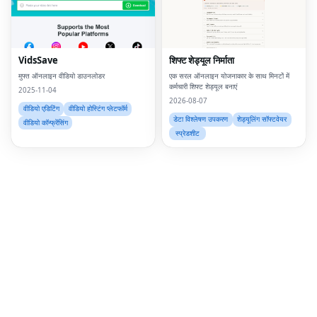
Twi
Lin
VidsSave
शिफ्ट शेड्यूल निर्माता
Pin
मुफ्त ऑनलाइन वीडियो डाउनलोडर
एक सरल ऑनलाइन योजनाकार के साथ मिनटों में
कर्मचारी शिफ्ट शेड्यूल बनाएं
Sna
2025-11-04
2026-08-07
वीडियो एडिटिंग
वीडियो होस्टिंग प्लेटफॉर्म
Wh
डेटा विश्लेषण उपकरण
शेड्यूलिंग सॉफ्टवेयर
वीडियो कॉन्फ्रेंसिंग
स्प्रेडशीट
Tel
Mes
Lin
Red
Blo
Hac
Ne
Mes