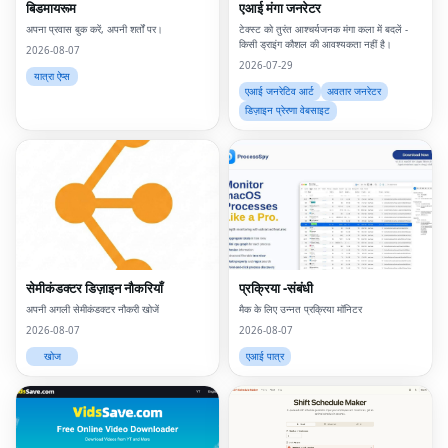
बिडमायरूम
एआई मंगा जनरेटर
अपना प्रवास बुक करें, अपनी शर्तों पर।
टेक्स्ट को तुरंत आश्चर्यजनक मंगा कला में बदलें -
किसी ड्राइंग कौशल की आवश्यकता नहीं है।
2026-08-07
2026-07-29
यात्रा ऐप्स
एआई जनरेटिव आर्ट
अवतार जनरेटर
डिज़ाइन प्रेरणा वेबसाइट
सेमीकंडक्टर डिज़ाइन नौकरियाँ
प्रक्रिया -संबंधी
अपनी अगली सेमीकंडक्टर नौकरी खोजें
मैक के लिए उन्नत प्रक्रिया मॉनिटर
2026-08-07
2026-08-07
खोज
एआई पात्र
Fac