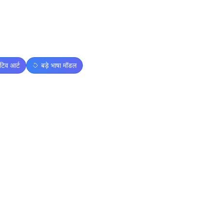
िव आर्ट
बड़े भाषा मॉडल