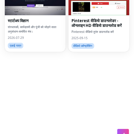
Lin
Pin
स्टार्टअप विज्ञान
Pinterest वीडियो डाउनलोडर -
ऑनलाइन HD वीडियो डाउनलोड करें
Sna
संस्थापकों, कार्यक्रमों और पूंजी को जोड़ने वाला
अनुसंधान-समर्थित मंच।
Pinterest वीडियो तुरंत डाउनलोड करें
Wh
2026-07-29
2025-09-15
एआई पात्र
वीडियो कॉन्फ्रेंसिंग
Tel
Mes
Lin
Red
Blo
Hac
Ne
Mes