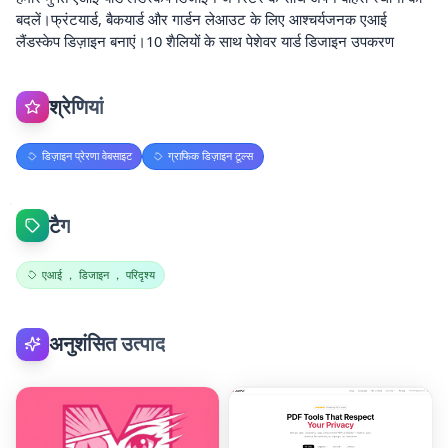
बदलें।फ्रंटयार्ड, बैकयार्ड और गार्डन लेआउट के लिए आश्चर्यजनक एआई
लैंडस्केप डिज़ाइन बनाएं।10 शैलियों के साथ पेशेवर यार्ड डिजाइन उपकरण
श्रेणियां
डिज़ाइन प्रेरणा वेबसाइट
ग्राफिक डिज़ाइन टूल्स
टैग
एआई ， डिजाइन ， परिदृश्य
अनुशंसित उत्पाद