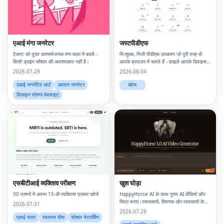
एआई मंगा जनरेटर
जस्टपीडीएफ
टेक्स्ट को तुरंत आश्चर्यजनक मंगा कला में बदलें -
निःशुल्क, निजी पीडीएफ उपकरण जो पूरी तरह से
किसी ड्राइंग कौशल की आवश्यकता नहीं है।
आपके ब्राउज़र में चलते हैं - फ़ाइलें आपके डिवाइस
को कभी नहीं छोड़ती हैं।
2026-07-29
2026-08-04
एआई जनरेटिव आर्ट
अवतार जनरेटर
खोज
डिज़ाइन प्रेरणा वेबसाइट
एसबीटीआई व्यक्तित्व परीक्षण
खुश घोड़ा
30 प्रश्नों में अपना 15-डी व्यक्तित्व प्रकार खोजें
HappyHorse AI के साथ तुरंत AI वीडियो और
चित्र बनाएं।रचनाकारों, विपणक और व्यवसायों के
2026-07-31
लिए एक शक्तिशाली टेक्स्ट-टू-वीडियो और छवि निर्माण
2026-07-29
मंच।
एआई पात्र
स्वास्थ्य बीमा
सोशल नेटवर्किंग