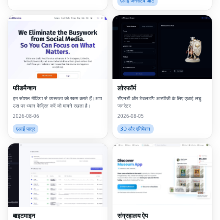
एआई जनरेटिव आर्ट
फीडमैन्शन
लोरफॉर्म
हम सोशल मीडिया से व्यस्तता को खत्म करते हैं।आप
डीएनडी और टेबलटॉप आरपीजी के लिए एआई लघु
उस पर ध्यान केंद्रित करें जो मायने रखता है।
जनरेटर
2026-08-06
2026-08-05
एआई पात्र
3D और एनिमेशन
बाइटमाइन
संग्रहालय ऐप