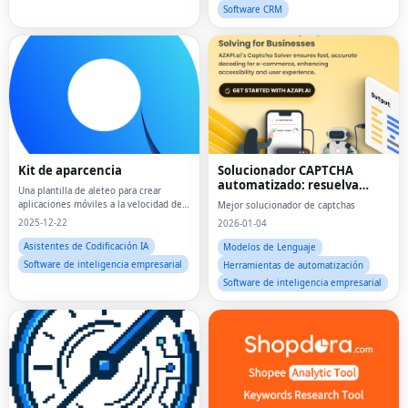
Software CRM
Kit de aparcencia
Solucionador CAPTCHA
automatizado: resuelva
Una plantilla de aleteo para crear
desafíos sin esfuerzo manual
aplicaciones móviles a la velocidad de
Mejor solucionador de captchas
la luz
2025-12-22
2026-01-04
Asistentes de Codificación IA
Modelos de Lenguaje
Software de inteligencia empresarial
Herramientas de automatización
Software de inteligencia empresarial