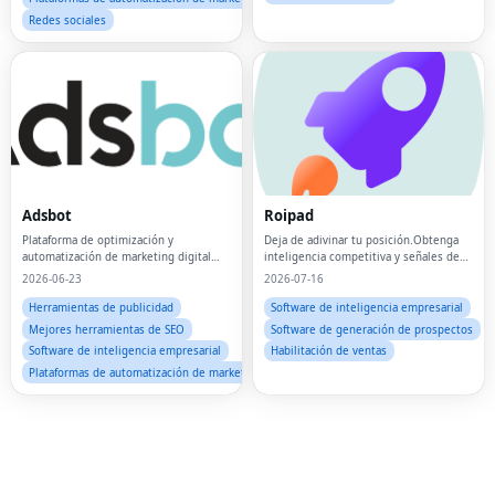
Redes sociales
Fac
Adsbot
Roipad
Twi
Plataforma de optimización y
Deja de adivinar tu posición.Obtenga
automatización de marketing digital
inteligencia competitiva y señales de
Lin
basada en IA.Ahorre dinero, tiempo y
mercado respaldadas por datos para
2026-06-23
2026-07-16
esfuerzo manual en la gestión de
impulsar su estrategia B2B SaaS GTM.
Pin
anuncios.
Herramientas de publicidad
Software de inteligencia empresarial
Mejores herramientas de SEO
Software de generación de prospectos
Sna
Software de inteligencia empresarial
Habilitación de ventas
Plataformas de automatización de marketing
Wh
Tel
Mes