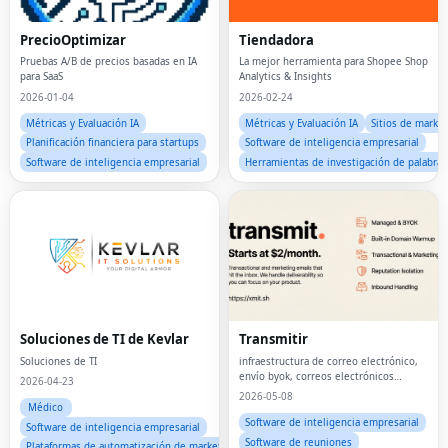
PrecioOptimizar
Tiendadora
Pruebas A/B de precios basadas en IA
La mejor herramienta para Shopee Shop
para SaaS
Analytics & Insights
2026-01-04
2026-02-24
Métricas y Evaluación IA
Métricas y Evaluación IA
Sitios de marke
Planificación financiera para startups
Software de inteligencia empresarial
Software de inteligencia empresarial
Herramientas de investigación de palabras
Soluciones de TI de Kevlar
Transmitir
Soluciones de TI
infraestructura de correo electrónico,
envío byok, correos electrónicos
2026-04-23
transaccionales
2026-05-08
Médico
Software de inteligencia empresarial
Software de inteligencia empresarial
Software de reuniones
Plataformas de automatización de marketing