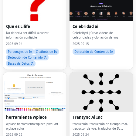
Que es Lilife
Celebridad ai
No debería ser difícil alcanzar
Celebrityai |Crear videos de
información confiable
celebridades y clonación de voz
2025-09-04
2025-09-15
Personajes de IA
Chatbots de IA
Detección de Contenido IA
Detección de Contenido IA
Bases de Datos IA
herramienta wplace
Transync Ai Inc
wplace herramienta wplace pixel art
traducción, traducción en tiempo real,
wplace color
traductor de voz, traductor de IA,
inglés, chino, japonés, coreano,
2025-09-22
2025-09-24