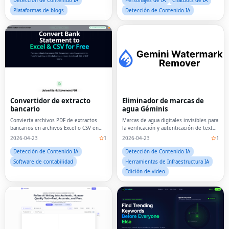
Detección de Contenido IA
Personajes de IA
Chatbots de IA
Plataformas de blogs
Detección de Contenido IA
Convertidor de extracto
Eliminador de marcas de
bancario
agua Géminis
Convierta archivos PDF de extractos
Marcas de agua digitales invisibles para
bancarios en archivos Excel o CSV en
la verificación y autenticación de texto
segundos.
generado por IA.
2026-04-23
1
2026-04-23
1
Detección de Contenido IA
Detección de Contenido IA
Software de contabilidad
Herramientas de Infraestructura IA
Edición de video