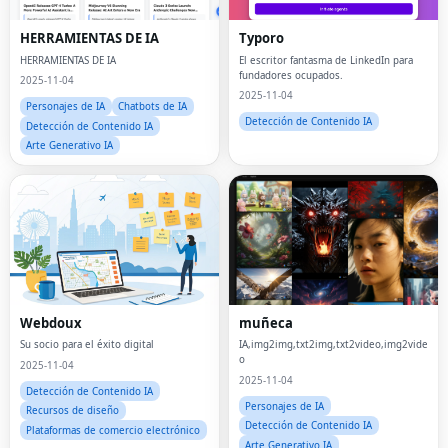
HERRAMIENTAS DE IA
Typoro
HERRAMIENTAS DE IA
El escritor fantasma de LinkedIn para
fundadores ocupados.
2025-11-04
2025-11-04
Personajes de IA
Chatbots de IA
Detección de Contenido IA
Detección de Contenido IA
Arte Generativo IA
Webdoux
muñeca
Su socio para el éxito digital
IA,img2img,txt2img,txt2video,img2vide
o
2025-11-04
2025-11-04
Detección de Contenido IA
Personajes de IA
Recursos de diseño
Detección de Contenido IA
Plataformas de comercio electrónico
Arte Generativo IA