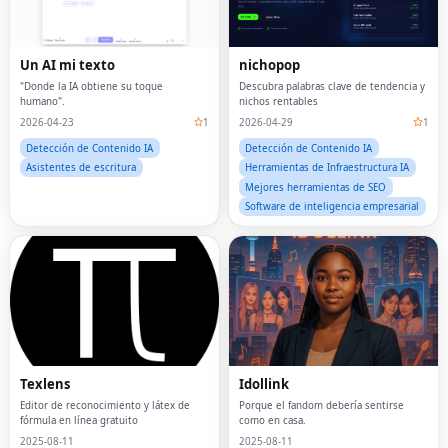
Un AI mi texto
nichopop
"Donde la IA obtiene su toque
Descubra palabras clave de tendencia y
humano".
nichos rentables
2026-04-23
1
2026-04-29
1
Detección de Contenido IA
Detección de Contenido IA
Asistentes de escritura
Herramientas de Infraestructura IA
Mejores herramientas de SEO
Software de inteligencia empresarial
Texlens
Idollink
Editor de reconocimiento y látex de
Porque el fandom debería sentirse
fórmula en línea gratuito
como en casa.
2025-08-11
2025-08-11