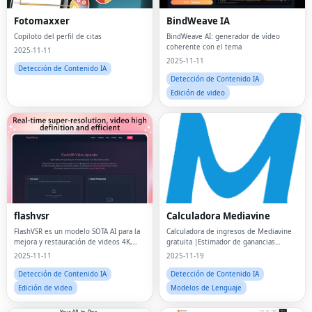
Fotomaxxer
BindWeave IA
Copiloto del perfil de citas
BindWeave AI: generador de vídeo
coherente con el tema
2025-11-11
2025-11-11
Detección de Contenido IA
Detección de Contenido IA
Edición de video
flashvsr
Calculadora Mediavine
FlashVSR es un modelo SOTA AI para la
Calculadora de ingresos de Mediavine
mejora y restauración de videos 4K,
gratuita |Estimador de ganancias
que transforma cualquier metraje en
impulsado por IA
2025-11-11
2025-11-19
imágenes ultra claras y realistas en
tiempo real.
Detección de Contenido IA
Detección de Contenido IA
Edición de video
Modelos de Lenguaje