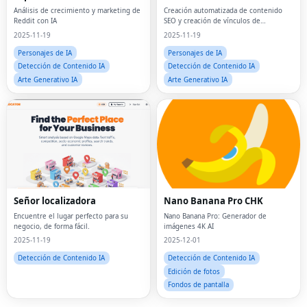
Análisis de crecimiento y marketing de
Creación automatizada de contenido
Reddit con IA
SEO y creación de vínculos de
retroceso para aumentar el tráfico
2025-11-19
2025-11-19
orgánico mientras duermes
Personajes de IA
Personajes de IA
Detección de Contenido IA
Detección de Contenido IA
Arte Generativo IA
Arte Generativo IA
Fac
Señor localizadora
Nano Banana Pro CHK
Encuentre el lugar perfecto para su
Nano Banana Pro: Generador de
Twi
negocio, de forma fácil.
imágenes 4K AI
2025-11-19
2025-12-01
Lin
Detección de Contenido IA
Detección de Contenido IA
Edición de fotos
Pin
Fondos de pantalla
Sna