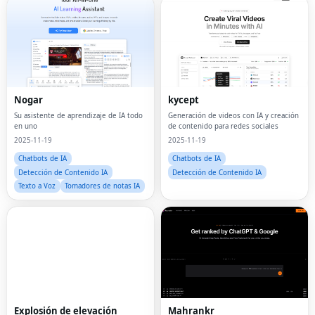
Nogar
kycept
Su asistente de aprendizaje de IA todo
Generación de videos con IA y creación
en uno
de contenido para redes sociales
2025-11-19
2025-11-19
Chatbots de IA
Chatbots de IA
Detección de Contenido IA
Detección de Contenido IA
Texto a Voz
Tomadores de notas IA
Explosión de elevación
Mahrankr