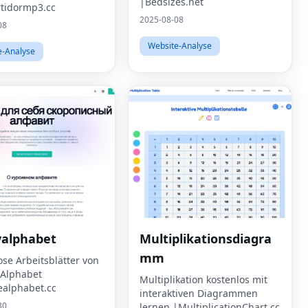
|Bedsizes.net
tidormp3.cc
2025-08-08
08
Website-Analyse
e-Analyse
valphabet
Multiplikationsdiagra
mm
ose Arbeitsblätter von
 Alphabet
Multiplikation kostenlos mit
ealphabet.cc
interaktiven Diagrammen
30
lernen |MultiplicationChart.cc