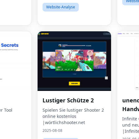
Websit
p
Website-Analyse
Lustiger Schütze 2
unend
Hand
r Tool
Spielen Sie lustiger Shooter 2
online kostenlos
Infinite
|wörtlichshooter.net
und neu
2025-08-08
|Infinit