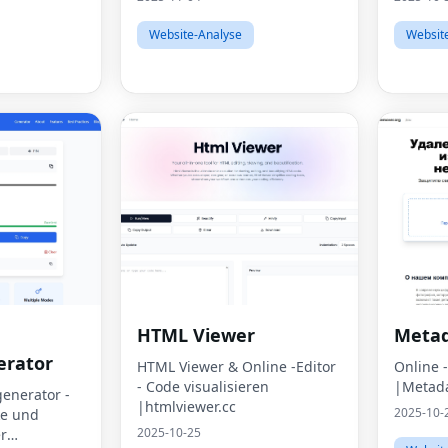
Website-Analyse
Websit
HTML Viewer
Metad
erator
HTML Viewer & Online -Editor
Online 
- Code visualisieren
|Metada
enerator -
|htmlviewer.cc
2025-10-
ke und
2025-10-25
r