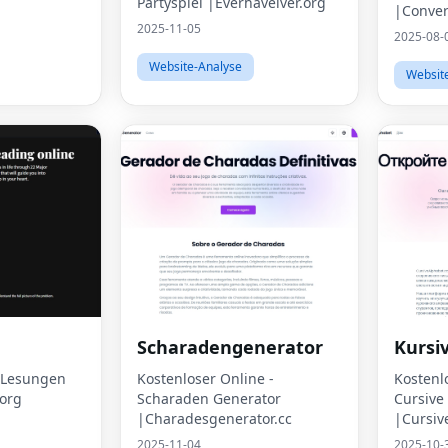
Partyspiel |Everhaveiver.org
|Conver
2025-11-05
2025-08-
Website-Analyse
Websit
Scharadengenerator
Kursi
 -Lesungen
Kostenloser Online -
Kostenl
.org
Scharaden Generator
Cursive
|Charadesgenerator.cc
|Cursiv
2025-11-04
2025-10-