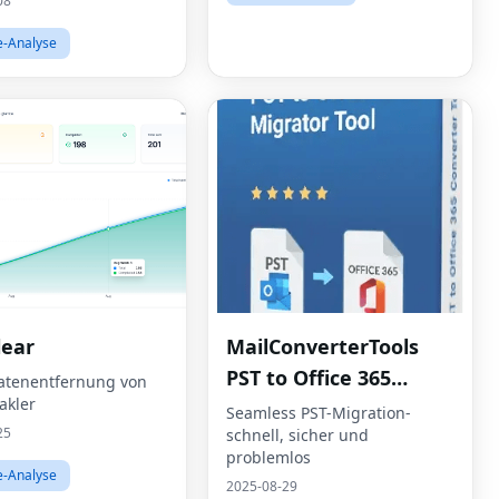
08
e-Analyse
lear
MailConverterTools
PST to Office 365
atenentfernung von
akler
Migration Tool
Seamless PST-Migration-
25
schnell, sicher und
problemlos
e-Analyse
2025-08-29