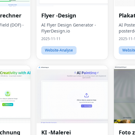
nrechner
Flyer -Design
Plaka
Field (DOF) -
AI Flyer Design Generator -
AI Post
FlyerDesign.io
posterd
2025-11-11
2025-11-
Website-Analyse
Websit
ichnung
KI -Malerei
Foto 