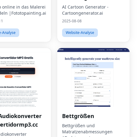
o online in das Malerei
AI Cartoon Generator -
eln |Fototopainting.ai
Cartoongenerator.ai
11
2025-08-08
e-Analyse
Website-Analyse
Audiokonverter
Bettgrößen
ertidormp3.cc
Bettgrößen und
Matratzenabmessungen
diokonverter