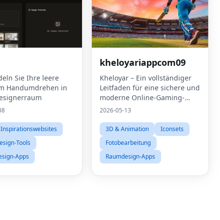
kheloyariappcom09
eln Sie Ihre leere
Kheloyar – Ein vollständiger
im Handumdrehen in
Leitfaden für eine sichere und
Designerraum
moderne Online-Gaming-
Plattform
08
2026-05-13
Inspirationswebsites
3D & Animation
Iconsets
esign-Tools
Fotobearbeitung
sign-Apps
Raumdesign-Apps
Fac
Twit