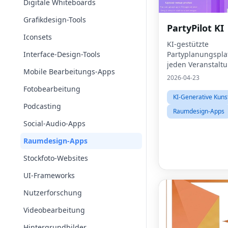
Digitale Whiteboards
Grafikdesign-Tools
PartyPilot KI
Iconsets
KI-gestützte
Interface-Design-Tools
Partyplanungsplat
jeden Veranstaltu
Mobile Bearbeitungs-Apps
Visualisierungen
2026-04-23
Einkaufslisten in
Fotobearbeitung
Veranstaltungsort
KI-Generative Kuns
Träume verwande
Podcasting
Raumdesign-Apps
Social-Audio-Apps
Raumdesign-Apps
Stockfoto-Websites
UI-Frameworks
Nutzerforschung
Videobearbeitung
Hintergrundbilder