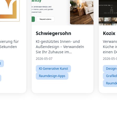
Schwiegersohn
Kozix
nierung für
KI-gestütztes Innen- und
Verwand
 Sekunden
Außendesign – Verwandeln
Küche 
Sie Ihr Zuhause im
einen 
Handumdrehen
2026-05-07
2026-05-
t
KI-Generative Kunst
Design-
Raumdesign-Apps
Grafikd
Raumde