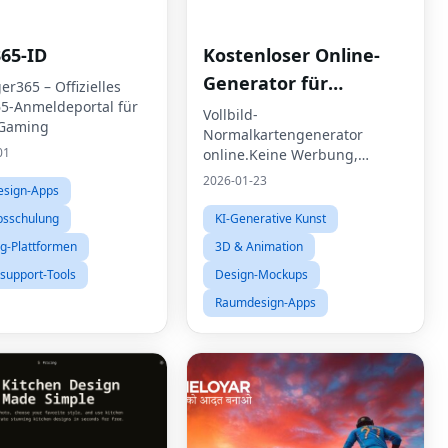
365-ID
Kostenloser Online-
Generator für
ger365 – Offizielles
65-Anmeldeportal für
normale Karten
Vollbild-
-Gaming
Normalkartengenerator
01
online.Keine Werbung,
einfach nur fließen.
2026-01-23
sign-Apps
bsschulung
KI-Generative Kunst
g-Plattformen
3D & Animation
support-Tools
Design-Mockups
Raumdesign-Apps