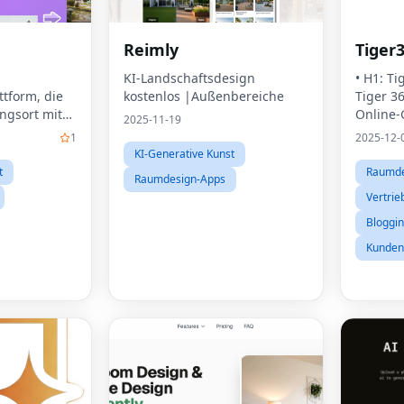
Reimly
Tiger
KI-Landschaftsdesign
• H1: Ti
tform, die
kostenlos |Außenbereiche
Tiger 3
ngsort mit
Online
2025-11-19
 und
1
2025-12-
 den
KI-Generative Kunst
 Ihrer
t
Raumde
Raumdesign-Apps
lt
Vertrie
Bloggin
Kunden