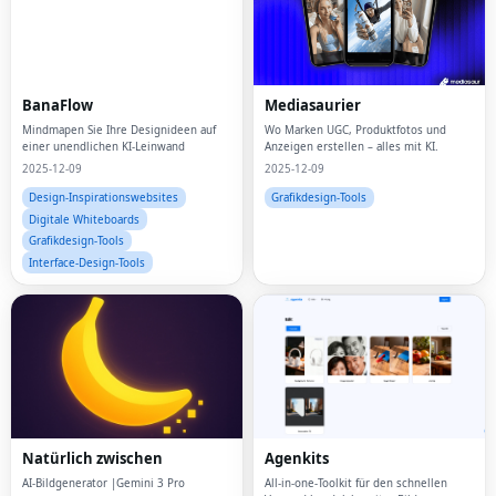
BanaFlow
Mediasaurier
Mindmapen Sie Ihre Designideen auf
Wo Marken UGC, Produktfotos und
einer unendlichen KI-Leinwand
Anzeigen erstellen – alles mit KI.
2025-12-09
2025-12-09
Design-Inspirationswebsites
Grafikdesign-Tools
Digitale Whiteboards
Grafikdesign-Tools
Interface-Design-Tools
Natürlich zwischen
Agenkits
AI-Bildgenerator |Gemini 3 Pro
All-in-one-Toolkit für den schnellen