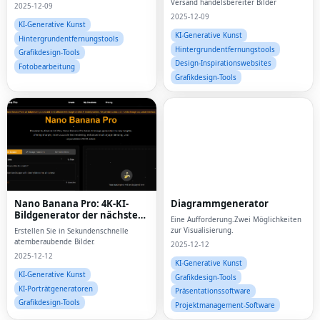
Versand handelsbereiter Bilder
2025-12-09
2025-12-09
KI-Generative Kunst
KI-Generative Kunst
Hintergrundentfernungstools
Hintergrundentfernungstools
Grafikdesign-Tools
Design-Inspirationswebsites
Fotobearbeitung
Grafikdesign-Tools
Nano Banana Pro: 4K-KI-
Diagrammgenerator
Bildgenerator der nächsten
Eine Aufforderung.Zwei Möglichkeiten
Generation
zur Visualisierung.
Erstellen Sie in Sekundenschnelle
atemberaubende Bilder.
2025-12-12
2025-12-12
KI-Generative Kunst
KI-Generative Kunst
Grafikdesign-Tools
KI-Porträtgeneratoren
Präsentationssoftware
Grafikdesign-Tools
Projektmanagement-Software