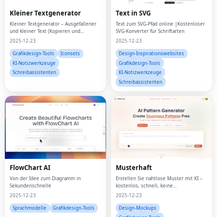
Kleiner Textgenerator
Text in SVG
Kleiner Textgenerator – Ausgefallener
Text zum SVG-Pfad online |Kostenloser
und kleiner Text (Kopieren und
SVG-Konverter für Schriftarten
Einfügen)
2025-12-23
2025-12-23
Grafikdesign-Tools
Iconsets
Design-Inspirationswebsites
KI-Notizwerkzeuge
Grafikdesign-Tools
Schreibassistenten
KI-Notizwerkzeuge
Schreibassistenten
Fac
FlowChart AI
Musterhaft
Twi
Von der Idee zum Diagramm in
Erstellen Sie nahtlose Muster mit KI –
Sekundenschnelle
kostenlos, schnell, keine
Lin
Designkenntnisse erforderlich
2025-12-23
2025-12-23
Sprachmodelle
Grafikdesign-Tools
Design-Mockups
Pin