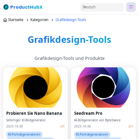
ProductHubX
Deutsch
Startseite
Kategorien
Grafikdesign-Tools
Grafikdesign-Tools
Grafikdesign-Tools und Produkte
Probieren Sie Nano Banana
Seedream Pro
Sofortiger KI-Bildgenerator
AI-Bildgenerator von ByteDance
2025-10-30
1
2025-10-30
1
KI-Porträtgeneratoren
KI-Porträtgeneratoren