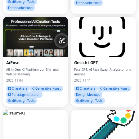
sofortigen Ergebnissen.
Grafikdesign-Tools
Fotobearbeitung
Fotobearbeitung
AiPose
Gesicht GPT
All-in-One-KI-Plattform zur Bild- und
Face GPT: AI Face Swap, Analysator und
Videoerstellung
Analyse
2025-11-04
2025-11-11
KI-Charaktere
KI-Generative Kunst
KI-Charaktere
KI-Generative Kunst
KI-Porträtgeneratoren
Design-Mockups
Grafikdesign-Tools
Grafikdesign-Tools