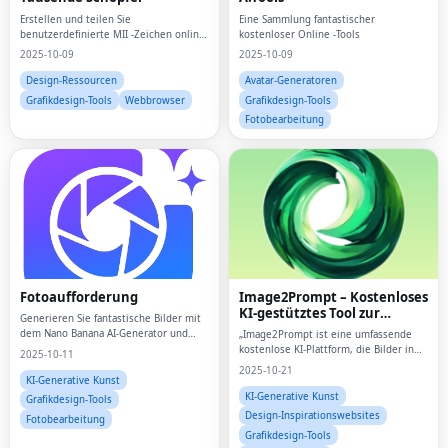
Erstellen und teilen Sie
Eine Sammlung fantastischer
benutzerdefinierte MII -Zeichen online
kostenloser Online -Tools
kostenlos, keine Konsole erforderlich.
2025-10-09
2025-10-09
Design-Ressourcen
Avatar-Generatoren
Grafikdesign-Tools
Webbrowser
Grafikdesign-Tools
Fotobearbeitung
Fotoaufforderung
Image2Prompt – Kostenloses
KI-gestütztes Tool zur
Generieren Sie fantastische Bilder mit
Bildanalyse und KI-
dem Nano Banana AI-Generator und
„Image2Prompt ist eine umfassende
Bildgenerierung
Tausenden professionellen
kostenlose KI-Plattform, die Bilder in
2025-10-11
Fotoaufforderungen für Gemini AI,
detaillierte Eingabeaufforderungen
2025-10-21
ChatGPT und mehr.
umwandelt UND atemberaubende KI-
KI-Generative Kunst
Bilder mit Flux (Schnell/Dev/Pro/Ultra),
KI-Generative Kunst
Grafikdesign-Tools
Stable Dif
Design-Inspirationswebsites
Fotobearbeitung
Grafikdesign-Tools