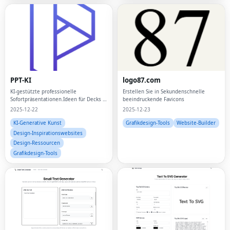
PPT-KI
logo87.com
KI-gestützte professionelle
Erstellen Sie in Sekundenschnelle
Sofortpräsentationen.Ideen für Decks in
beeindruckende Favicons
wenigen Minuten.
2025-12-22
2025-12-23
KI-Generative Kunst
Grafikdesign-Tools
Website-Builder
Design-Inspirationswebsites
Design-Ressourcen
Grafikdesign-Tools