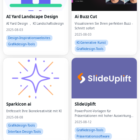
AI Yard Landscape Design
Ai Buzz Cut
AI Yard Design ， KI Landschaftsdesign
Visualisieren Sie Ihren perfekten Buzz -
Schnitt sofort
2025-08-03
2025-08-03
Design-Inspirationswebsites
KI-Generative Kunst
Grafikdesign-Tools
Grafikdesign-Tools
Sparkicon ai
SlideUplift
Entfesselt Ihre Ikonekreativität mit KI
PowerPoint-Vorlagen für
Präsentationen mit hoher Auswirkung
2025-08-08
von unserer riesigen Bibliothek mit
2025-08-12
40.000 Präsentationsvorlagen
Grafikdesign-Tools
herunterladen
Grafikdesign-Tools
Interface-Design-Tools
Präsentationssoftware