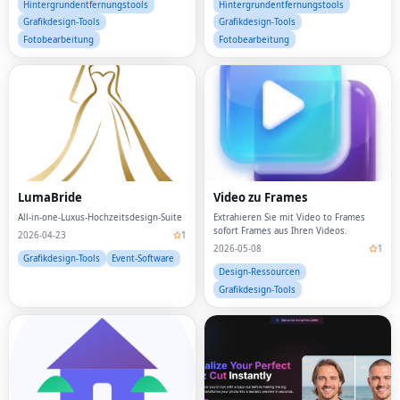
Hintergrundentfernungstools
Hintergrundentfernungstools
Grafikdesign-Tools
Grafikdesign-Tools
Fotobearbeitung
Fotobearbeitung
LumaBride
Video zu Frames
All-in-one-Luxus-Hochzeitsdesign-Suite
Extrahieren Sie mit Video to Frames
sofort Frames aus Ihren Videos.
2026-04-23
1
2026-05-08
1
Grafikdesign-Tools
Event-Software
Design-Ressourcen
Grafikdesign-Tools