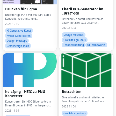
Drucken für Figma
Charli XCX-Generator im
„Brat“-Stil
Druckfertige PDFs mit 300 DPI: CMYK-
Kontrolle, Anschnitt- und
Erstellen Sie sofort und kostenlos
Schnittmarken, Sonderfarben/Pantone,
Cover im Charli XCX „Brat“-Stil.
2025-10-30
Überdrucken
2025-11-04
KI-Generative Kunst
Design-Mockups
Avatar-Generatoren
Grafikdesign-Tools
Design-Mockups
Fotobearbeitung
UI-Frameworks
Grafikdesign-Tools
heic2png – HEIC-zu-PNG-
Betrachten
Konverter
Eine schnelle und minimalistische
Sammlung nützlicher Online-Tools
Konvertieren Sie HEIC-Bilder sofort in
Ihrem Browser in PNG – unbegrenzt
2025-11-04
und kostenlos.Prozesse lokal, völlig
2025-11-04
privat.Schnelle Batch-Konvertierung mit
Grafikdesign-Tools