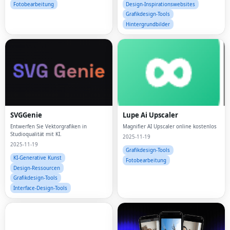
Fotobearbeitung
Design-Inspirationswebsites
Grafikdesign-Tools
Hintergrundbilder
SVGGenie
Lupe Ai Upscaler
Entwerfen Sie Vektorgrafiken in
Magnifier AI Upscaler online kostenlos
Studioqualität mit KI.
2025-11-19
2025-11-19
Grafikdesign-Tools
KI-Generative Kunst
Fotobearbeitung
Design-Ressourcen
Grafikdesign-Tools
Interface-Design-Tools